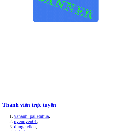
Thành viên trực tuyến
vananh_palletnhua
,
uyenuyen01
,
dungcudien
,