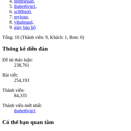
tinhtrieuan
,
thabet6vip1
,
sc88bio0
,
myloan
,
vihabrand
,
giày bảo hộ
Tổng: 10 (Thành viên: 9, Khách: 1, Bots: 0)
Thống kê diễn đàn
Đề tài thảo luận:
238,761
Bài viết:
254,193
Thành viên:
84,335
Thành viên mới nhất:
thabet6vip1
Có thể bạn quan tâm