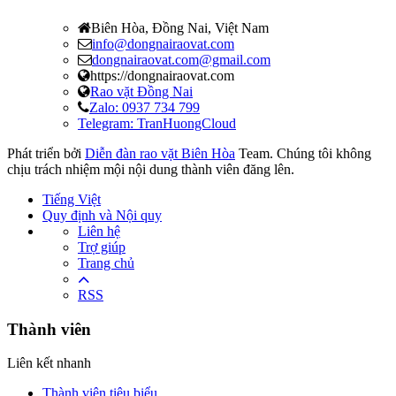
Biên Hòa, Đồng Nai, Việt Nam
info@dongnairaovat.com
dongnairaovat.com@gmail.com
https://dongnairaovat.com
Rao vặt Đồng Nai
Zalo: 0937 734 799
Telegram: TranHuongCloud
Phát triển bởi
Diễn đàn rao vặt Biên Hòa
Team. Chúng tôi không
chịu trách nhiệm mội nội dung thành viên đăng lên.
Tiếng Việt
Quy định và Nội quy
Liên hệ
Trợ giúp
Trang chủ
RSS
Thành viên
Liên kết nhanh
Thành viên tiêu biểu