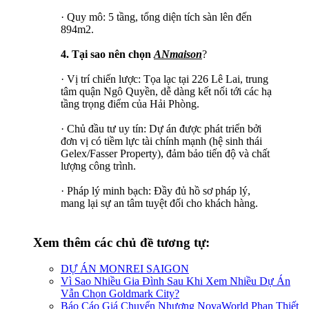
· Quy mô: 5 tầng, tổng diện tích sàn lên đến
894m2.
4. Tại sao nên chọn
ANmaison
?
· Vị trí chiến lược: Tọa lạc tại 226 Lê Lai, trung
tâm quận Ngô Quyền, dễ dàng kết nối tới các hạ
tầng trọng điểm của Hải Phòng.
· Chủ đầu tư uy tín: Dự án được phát triển bởi
đơn vị có tiềm lực tài chính mạnh (hệ sinh thái
Gelex/Fasser Property), đảm bảo tiến độ và chất
lượng công trình.
· Pháp lý minh bạch: Đầy đủ hồ sơ pháp lý,
mang lại sự an tâm tuyệt đối cho khách hàng.
Xem thêm các chủ đề tương tự:
DỰ ÁN MONREI SAIGON
Vì Sao Nhiều Gia Đình Sau Khi Xem Nhiều Dự Án
Vẫn Chọn Goldmark City?
Báo Cáo Giá Chuyển Nhượng NovaWorld Phan Thiết