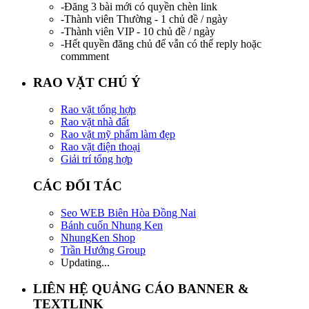
-Đăng 3 bài mới có quyền chèn link
-Thành viên Thường - 1 chủ đề / ngày
-Thành viên VIP - 10 chủ đề / ngày
-Hết quyền đăng chủ để vẫn có thể reply hoặc
commment
RAO VẶT CHÚ Ý
Rao vặt tổng hợp
Rao vặt nhà đất
Rao vặt mỹ phẩm làm đẹp
Rao vặt điện thoại
Giải trí tổng hợp
CÁC ĐỐI TÁC
Seo WEB Biên Hòa Đồng Nai
Bánh cuốn Nhung Ken
NhungKen Shop
Trần Hướng Group
Updating...
LIÊN HỆ QUẢNG CÁO BANNER &
TEXTLINK