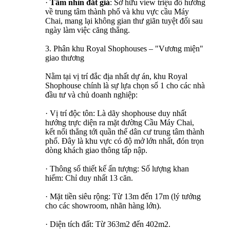
·
Tầm nhìn đắt giá
: Sở hữu view triệu đô hướng
về trung tâm thành phố và khu vực cầu Máy
Chai, mang lại không gian thư giãn tuyệt đối sau
ngày làm việc căng thẳng.
3. Phân khu Royal Shophouses – "Vương miện"
giao thương
Nằm tại vị trí đắc địa nhất dự án, khu Royal
Shophouse chính là sự lựa chọn số 1 cho các nhà
đầu tư và chủ doanh nghiệp:
· Vị trí độc tôn: Là dãy shophouse duy nhất
hướng trực diện ra mặt đường Cầu Máy Chai,
kết nối thẳng tới quần thể dân cư trung tâm thành
phố. Đây là khu vực có độ mở lớn nhất, đón trọn
dòng khách giao thông tấp nập.
· Thông số thiết kế ấn tượng: Số lượng khan
hiếm: Chỉ duy nhất 13 căn.
· Mặt tiền siêu rộng: Từ 13m đến 17m (lý tưởng
cho các showroom, nhãn hàng lớn).
· Diện tích đất: Từ 363m2 đến 402m2.