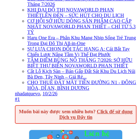
Tháng 7/2026
KHI ĐẠI ĐỘ THỊ NOVAWORLD PHAN
THIẾTLÊN ĐÈN – SỨC HÚT CHO DU LỊCH
CƠ HỘI SỞ HỮU DÒNG SẢN PHẨM CAO CẤP
NHẤT NOVAWORLD PHAN THIẾT – CHỈ TỪ 5.3
TỶ
Haru One Era – Phân Khu Mang Nhịp Sống Trẻ Trung
Trong Đại Đô Thị All-in-One
SỰ LỰA CHỌN ĐỐI TÁC HẠNG A: Cái Bắt Tay
Chiến Lược Nâng Tầm Vị Thế Đạt Phước
TÂM ĐIỂM BÙNG NỔ THÁNG 7/2026: SỞ HỮU
BIỆT THỰ BIỂN NOVAWORLD PHAN THIẾT
Cắt Lỗ Kịch Sàn – Bán Gấp Đất Sát Khu Du Lịch Núi
Bà Đen, Tây Ninh – Giá Rẻ...
CHO THUÊ ĐẤT MẶT TIỀN ĐƯỜNG N1 - ĐÔNG
HÒA, DĨ AN, BÌNH DƯƠNG
nhadatquevo
,
10/2/26
#1
Muốn bài này được xem nhiều hơn?
Click để sử dụng
Dịch vụ Đẩy tin