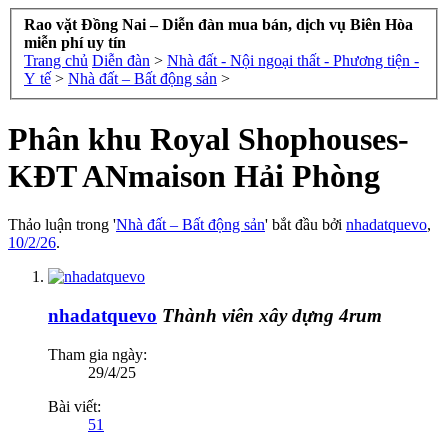
Rao vặt Đồng Nai – Diễn đàn mua bán, dịch vụ Biên Hòa
miễn phí uy tín
Trang chủ
Diễn đàn
>
Nhà đất - Nội ngoại thất - Phương tiện -
Y tế
>
Nhà đất – Bất động sản
>
Phân khu Royal Shophouses-
KĐT ANmaison Hải Phòng
Thảo luận trong '
Nhà đất – Bất động sản
' bắt đầu bởi
nhadatquevo
,
10/2/26
.
nhadatquevo
Thành viên xây dựng 4rum
Tham gia ngày:
29/4/25
Bài viết:
51