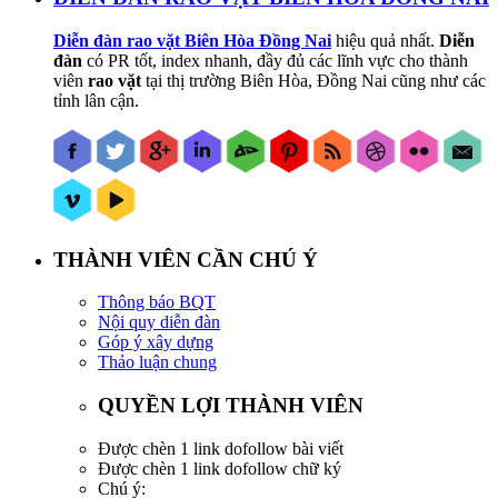
Diễn đàn rao vặt Biên Hòa Đồng Nai
hiệu quả nhất.
Diễn
đàn
có PR tốt, index nhanh, đầy đủ các lĩnh vực cho thành
viên
rao vặt
tại thị trường Biên Hòa, Đồng Nai cũng như các
tỉnh lân cận.
THÀNH VIÊN CẦN CHÚ Ý
Thông báo BQT
Nội quy diễn đàn
Góp ý xây dựng
Thảo luận chung
QUYỀN LỢI THÀNH VIÊN
Được chèn 1 link dofollow bài viết
Được chèn 1 link dofollow chữ ký
Chú ý: