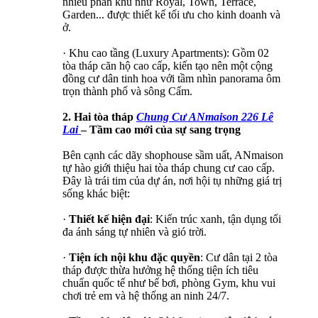
nhiều phân khu như Royal, Town, Terrace,
Garden... được thiết kế tối ưu cho kinh doanh và
ở.
· Khu cao tầng (Luxury Apartments): Gồm 02
tòa tháp căn hộ cao cấp, kiến tạo nên một cộng
đồng cư dân tinh hoa với tầm nhìn panorama ôm
trọn thành phố và sông Cấm.
2. Hai tòa tháp
Chung Cư ANmaison 226 Lê
Lai
– Tầm cao mới của sự sang trọng
Bên cạnh các dãy shophouse sầm uất, ANmaison
tự hào giới thiệu hai tòa tháp chung cư cao cấp.
Đây là trái tim của dự án, nơi hội tụ những giá trị
sống khác biệt:
·
Thiết kế hiện đại
: Kiến trúc xanh, tận dụng tối
đa ánh sáng tự nhiên và gió trời.
·
Tiện ích nội khu đặc quyền
: Cư dân tại 2 tòa
tháp được thừa hưởng hệ thống tiện ích tiêu
chuẩn quốc tế như bể bơi, phòng Gym, khu vui
chơi trẻ em và hệ thống an ninh 24/7.