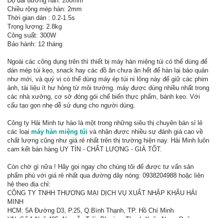
Độ dài đường hàn: 200mm
Chiều rộng mép hàn: 2mm
Thời gian dán : 0.2-1.5s
Trọng lượng: 2.8kg
Công suất: 300W
Bảo hành: 12 tháng
Ngoài các công dụng trên thì thiết bị máy hàn miệng túi có thể dùng để
dán mép túi kẹo, snack hay các đồ ăn chưa ăn hết để hàn lại bảo quản
như mới, và quý vị có thể dùng máy ép túi ni lông này để giữ các phim
ảnh, tài liệu ít hư hỏng từ môi trường. máy được dùng nhiều nhất trong
các nhà xưởng, cơ sở đóng gói chế biến thực phẩm, bánh kẹo. Với
cấu tạo gọn nhẹ dễ sử dụng cho người dùng.
Công ty Hải Minh tự hào là một trong những siêu thị chuyên bán sỉ lẻ
các loại
máy hàn miệng túi
và nhận được nhiều sự đánh giá cao về
chất lượng cũng như giá rẻ nhất trên thị trường hiện nay. Hải Minh luôn
cam kết bán hàng UY TÍN - CHẤT LƯỢNG - GIÁ TỐT.
Còn chờ gì nữa ! Hãy gọi ngay cho chúng tôi để được tư vấn sản
phẩm phù với giá rẻ nhất qua đường dây nóng: 0938204988 hoặc liên
hệ theo địa chỉ:
CÔNG TY TNHH THƯƠNG MẠI DỊCH VỤ XUẤT NHẬP KHẨU HẢI
MINH
HCM: 5A Đường D3, P.25, Q.Bình Thạnh, TP. Hồ Chí Minh