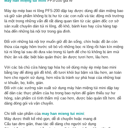
Máy hàn miệng túi mini
PFS-200 giá rẻ
Máy ép mép bao ni lông PFS-200 dập tay được dùng để dán miệng bao
và giữ sản phẩm không bị bị hư từ các con ruồi và tác động môi trường
là một trong những vấn đề rất đáng quan tâm từ các giám đốc cơ sở
sản xuất chuyên dán túi ni lông, đồ khô, bánh kẹo hay cửa hàng tạp
hóa đến những bà nội trợ trong gia đình.
Đối với những bà nội trợ muốn giữ đồ ăn sống, chín hoặc đồ ăn còn
thừa của ngày hôm trước sẽ bỏ vô những bọc ni lông rồi hàn kín miệng
túi ni lông lại sau đó đưa vào trong tủ lạnh để cho tủ không bị ám mùi
thức ăn và đặc biệt bảo quản thức ăn được tươi hơn, lâu hơn.
Với các bà chủ cửa hàng tạp hóa họ sẽ dùng máy ép mép bao mini
bằng tay để đóng gói đồ khô, đồ tươi khỏi bụi bặm và lâu hơn, an toàn
hơn cho người sử dụng, hơn nữa là tránh sự phá hoại của những loại
vi khuẩn, bọ, kiến, gián.
Đối với các xưởng sản xuất sử dụng máy hàn miệng túi mini dập tay
để dán các thực phẩm của họ trong bao nylon để giảm thiểu sự hư
hỏng, sản phẩm có tính thẩm mỹ cao hơn, được bảo quản tốt hơn. dễ
dàng đóng gói và vận chuyển.
Chi tiết sản phẩm của
may han mieng tui mini
:
Máy được thiết kể nhỏ gọn, dễ di chuyển hoặc mang đi
Cấu tạo đơn giản, thao tác dễ dàng cho người sử dụng