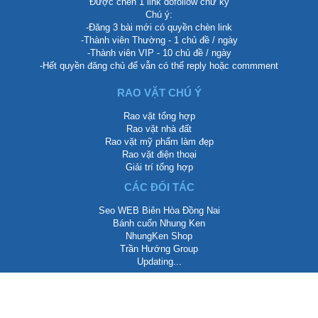
Được chèn 1 link dofollow chữ ký
Chú ý:
-Đăng 3 bài mới có quyền chèn link
-Thành viên Thường - 1 chủ đề / ngày
-Thành viên VIP - 10 chủ đề / ngày
-Hết quyền đăng chủ để vẫn có thể reply hoặc commment
RAO VẶT CHÚ Ý
Rao vặt tổng hợp
Rao vặt nhà đất
Rao vặt mỹ phẩm làm đẹp
Rao vặt điện thoại
Giải trí tổng hợp
CÁC ĐỐI TÁC
Seo WEB Biên Hòa Đồng Nai
Bánh cuốn Nhung Ken
NhungKen Shop
Trần Hướng Group
Updating...
LIÊN HỆ QUẢNG CÁO BANNER & TEXTLINK
Biên Hòa, Đồng Nai, Việt Nam