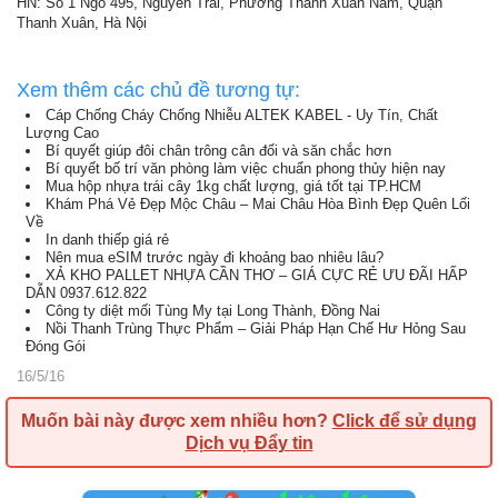
HN: Số 1 Ngõ 495, Nguyễn Trãi, Phường Thanh Xuân Nam, Quận
Thanh Xuân, Hà Nội
Xem thêm các chủ đề tương tự:
Cáp Chống Cháy Chống Nhiễu ALTEK KABEL - Uy Tín, Chất
Lượng Cao
Bí quyết giúp đôi chân trông cân đối và săn chắc hơn
Bí quyết bố trí văn phòng làm việc chuẩn phong thủy hiện nay
Mua hộp nhựa trái cây 1kg chất lượng, giá tốt tại TP.HCM
Khám Phá Vẻ Đẹp Mộc Châu – Mai Châu Hòa Bình Đẹp Quên Lối
Về
In danh thiếp giá rẻ
Nên mua eSIM trước ngày đi khoảng bao nhiêu lâu?
XẢ KHO PALLET NHỰA CẦN THƠ – GIÁ CỰC RẺ ƯU ĐÃI HẤP
DẪN 0937.612.822
Công ty diệt mối Tùng My tại Long Thành, Đồng Nai
Nồi Thanh Trùng Thực Phẩm – Giải Pháp Hạn Chế Hư Hỏng Sau
Đóng Gói
16/5/16
Muốn bài này được xem nhiều hơn?
Click để sử dụng
Dịch vụ Đẩy tin