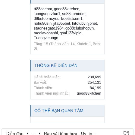
tt88accom
good88kitchen
,
,
luongsontvfun1
sc88comcom
,
,
39betcomcyou
ko66stcom1
,
,
nohu90sin
jita365bet
hitclubvinjpnet
,
,
,
stadnesgato1984
go88clubshopvn
,
,
tacgiavohanhi
goal123vipio
,
,
Tuongvicuago
Tổng: 15 (Thành viên: 14, Khách: 1, Bots:
0)
THỐNG KÊ DIỄN ĐÀN
Đề tài thảo luận:
238,699
Bài viết:
254,131
Thành viên:
84,199
Thành viên mới nhất:
good88kitchen
CÓ THỂ BẠN QUAN TÂM
Diễn đàn
...
Rao vặt tổng hợp - Uy tín - Miễn phí