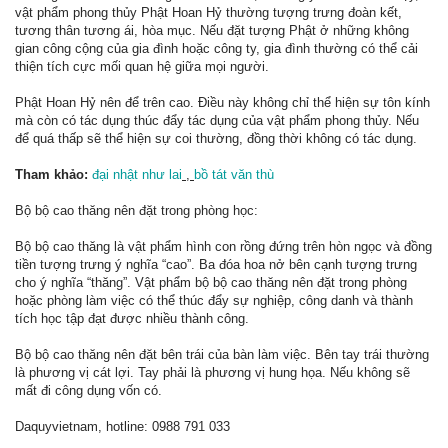
vật phẩm phong thủy Phật Hoan Hỷ thường tượng trưng đoàn kết,
tương thân tương ái, hòa mục. Nếu đặt tượng Phật ở những không
gian công cộng của gia đình hoặc công ty, gia đình thường có thể cải
thiện tích cực mối quan hệ giữa mọi người.
Phật Hoan Hỷ nên để trên cao. Điều này không chỉ thể hiện sự tôn kính
mà còn có tác dụng thúc đẩy tác dụng của vật phẩm phong thủy. Nếu
để quá thấp sẽ thể hiện sự coi thường, đồng thời không có tác dụng.
Tham khảo:
đại nhật như lai
,
bồ tát văn thù
Bộ bộ cao thăng nên đặt trong phòng học:
Bộ bộ cao thăng là vật phẩm hình con rồng đứng trên hòn ngọc và đồng
tiền tượng trưng ý nghĩa “cao”. Ba đóa hoa nở bên cạnh tượng trưng
cho ý nghĩa “thăng”. Vật phẩm bộ bộ cao thăng nên đặt trong phòng
hoặc phòng làm việc có thể thúc đẩy sự nghiệp, công danh và thành
tích học tập đạt được nhiều thành công.
Bộ bộ cao thăng nên đặt bên trái của bàn làm việc. Bên tay trái thường
là phương vị cát lợi. Tay phải là phương vị hung họa. Nếu không sẽ
mất đi công dụng vốn có.
Daquyvietnam, hotline: 0988 791 033