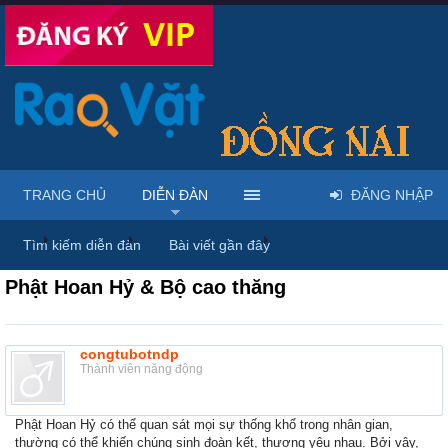
TRANG CHỦ
DIỄN ĐÀN
ĐĂNG NHẬP
...
Diễn đàn
Thảo luận chung
Thùng rác
Tìm kiếm diễn đàn
Bài viết gần đây
Phật Hoan Hỷ & Bộ cao thăng
congtubotndp
Thành viên năng động
Phật Hoan Hỷ có thể quan sát mọi sự thống khổ trong nhân gian,
thường có thể khiến chúng sinh đoàn kết, thương yêu nhau. Bởi vậy,