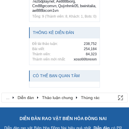
7ezbdplaynet
Ae888biorg
,
,
Cm88grcomvn
Quỳnhmk05
bwinitalia
,
,
,
ae888bicom1vn
Tổng: 9 (Thành viên: 8, Khách: 1, Bots: 0)
THỐNG KÊ DIỄN ĐÀN
Đề tài thảo luận:
238,752
Bài viết:
254,184
Thành viên:
84,323
Thành viên mới nhất:
xoso66forexvn
CÓ THỂ BẠN QUAN TÂM
...
Diễn đàn
Thảo luận chung
Thùng rác
DIỄN ĐÀN RAO VẶT BIÊN HÒA ĐỒNG NAI
Diễn đàn rao vặt Biên Hòa Đồng Nai
hiệu quả nhất.
Diễn đàn
có PR