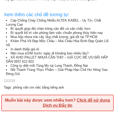
Xem thêm các chủ đề tương tự:
Cáp Chống Cháy Chống Nhiễu ALTEK KABEL - Uy Tín, Chất
Lượng Cao
Bí quyết giúp đôi chân trông cân đối và săn chắc hơn
Bí quyết bố trí văn phòng làm việc chuẩn phong thủy hiện nay
Mua hộp nhựa trái cây 1kg chất lượng, giá tốt tại TP.HCM
Khám Phá Vẻ Đẹp Mộc Châu – Mai Châu Hòa Bình Đẹp Quên Lối
Về
In danh thiếp giá rẻ
Nên mua eSIM trước ngày đi khoảng bao nhiêu lâu?
XẢ KHO PALLET NHỰA CẦN THƠ – GIÁ CỰC RẺ ƯU ĐÃI HẤP
DẪN 0937.612.822
Công ty diệt mối Tùng My tại Long Thành, Đồng Nai
Nồi Thanh Trùng Thực Phẩm – Giải Pháp Hạn Chế Hư Hỏng Sau
Đóng Gói
12/2/18
Tags
:
phỏng vấn xin việc bằng tiếng anh
Muốn bài này được xem nhiều hơn?
Click để sử dụng
Dịch vụ Đẩy tin