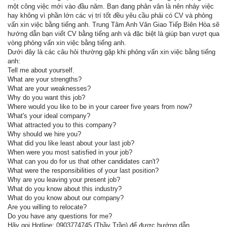
một công việc mới vào đầu năm. Bạn đang phân vân là nên nhảy việc
hay không vì phần lớn các vị trí tốt đều yêu cầu phải có CV và phỏng
vấn xin việc bằng tiếng anh. Trung Tâm Anh Văn Giao Tiếp Biên Hòa sẽ
hướng dẫn bạn viết CV bằng tiếng anh và đặc biệt là giúp bạn vượt qua
vòng phỏng vấn xin việc bằng tiếng anh.
Dưới đây là các câu hỏi thường gặp khi phỏng vấn xin việc bằng tiếng
anh:
Tell me about yourself.
What are your strengths?
What are your weaknesses?
Why do you want this job?
Where would you like to be in your career five years from now?
What's your ideal company?
What attracted you to this company?
Why should we hire you?
What did you like least about your last job?
When were you most satisfied in your job?
What can you do for us that other candidates can't?
What were the responsibilities of your last position?
Why are you leaving your present job?
What do you know about this industry?
What do you know about our company?
Are you willing to relocate?
Do you have any questions for me?
Hãy gọi Hotline: 0903774745 (Thầy Trần) để được hướng dẫn.