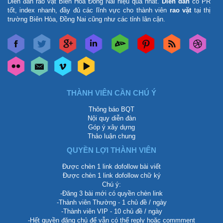
Diễn đàn rao vặt Biên Hòa Đồng Nai
hiệu quả nhất.
Diễn đàn
có PR
tốt, index nhanh, đầy đủ các lĩnh vực cho thành viên
rao vặt
tại thị
trường Biên Hòa, Đồng Nai cũng như các tỉnh lân cận.
THÀNH VIÊN CẦN CHÚ Ý
Thông báo BQT
Nội quy diễn đàn
Góp ý xây dựng
Thảo luận chung
QUYỀN LỢI THÀNH VIÊN
Được chèn 1 link dofollow bài viết
Được chèn 1 link dofollow chữ ký
Chú ý:
-Đăng 3 bài mới có quyền chèn link
-Thành viên Thường - 1 chủ đề / ngày
-Thành viên VIP - 10 chủ đề / ngày
-Hết quyền đăng chủ để vẫn có thể reply hoặc commment