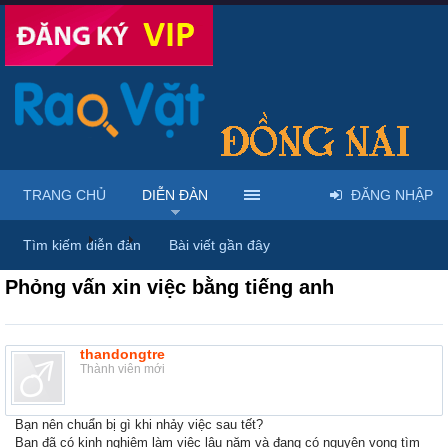
TRANG CHỦ
DIỄN ĐÀN
ĐĂNG NHẬP
Diễn đàn
...
Rao vặt tổng hợp - Uy tín - Miễn phí
Tìm kiếm diễn đàn
Bài viết gần đây
Phỏng vấn xin việc bằng tiếng anh
thandongtre
Thành viên mới
Bạn nên chuẩn bị gì khi nhảy việc sau tết?
Bạn đã có kinh nghiệm làm việc lâu năm và đang có nguyện vọng tìm