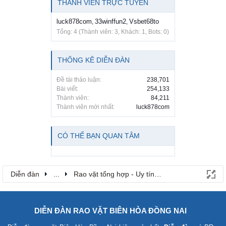
THÀNH VIÊN TRỰC TUYẾN
luck878com
33winffun2
Vsbet68to
,
,
Tổng: 4 (Thành viên: 3, Khách: 1, Bots: 0)
THỐNG KÊ DIỄN ĐÀN
Đề tài thảo luận:
238,701
Bài viết:
254,133
Thành viên:
84,211
Thành viên mới nhất:
luck878com
CÓ THỂ BẠN QUAN TÂM
Diễn đàn
...
Rao vặt tổng hợp - Uy tín - Miễn phí
DIỄN ĐÀN RAO VẶT BIÊN HÒA ĐỒNG NAI