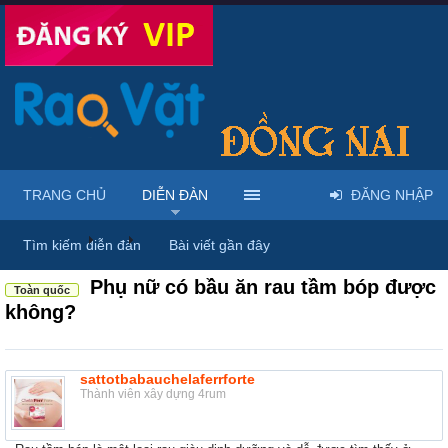
TRANG CHỦ
DIỄN ĐÀN
ĐĂNG NHẬP
Diễn đàn
...
Rao vặt tổng hợp - Uy tín - Miễn phí
Tìm kiếm diễn đàn
Bài viết gần đây
Phụ nữ có bầu ăn rau tầm bóp được
Toàn quốc
không?
sattotbabauchelaferrforte
Thành viên xây dựng 4rum