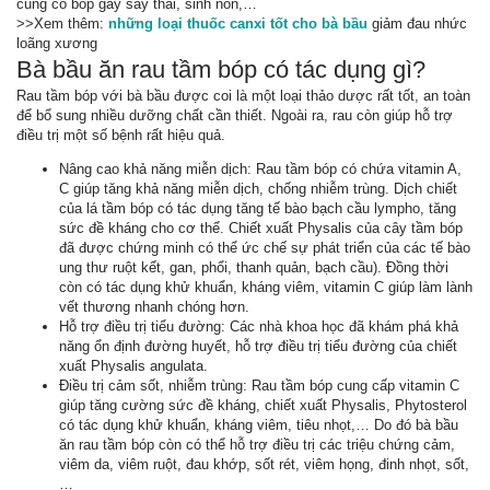
cung co bóp gây sảy thai, sinh non,…
>>Xem thêm:
những loại thuốc canxi tốt cho bà bầu
giảm đau nhức
loãng xương
Bà bầu ăn rau tầm bóp có tác dụng gì?
Rau tầm bóp với bà bầu được coi là một loại thảo dược rất tốt, an toàn
để bổ sung nhiều dưỡng chất cần thiết. Ngoài ra, rau còn giúp hỗ trợ
điều trị một số bệnh rất hiệu quả.
Nâng cao khả năng miễn dịch: Rau tầm bóp có chứa vitamin A,
C giúp tăng khả năng miễn dịch, chống nhiễm trùng. Dịch chiết
của lá tầm bóp có tác dụng tăng tế bào bạch cầu lympho, tăng
sức đề kháng cho cơ thể. Chiết xuất Physalis của cây tầm bóp
đã được chứng minh có thể ức chế sự phát triển của các tế bào
ung thư ruột kết, gan, phổi, thanh quản, bạch cầu). Đồng thời
còn có tác dụng khử khuẩn, kháng viêm, vitamin C giúp làm lành
vết thương nhanh chóng hơn.
Hỗ trợ điều trị tiểu đường: Các nhà khoa học đã khám phá khả
năng ổn định đường huyết, hỗ trợ điều trị tiểu đường của chiết
xuất Physalis angulata.
Điều trị cảm sốt, nhiễm trùng: Rau tầm bóp cung cấp vitamin C
giúp tăng cường sức đề kháng, chiết xuất Physalis, Phytosterol
có tác dụng khử khuẩn, kháng viêm, tiêu nhọt,… Do đó bà bầu
ăn rau tầm bóp còn có thể hỗ trợ điều trị các triệu chứng cảm,
viêm da, viêm ruột, đau khớp, sốt rét, viêm họng, đinh nhọt, sốt,
…