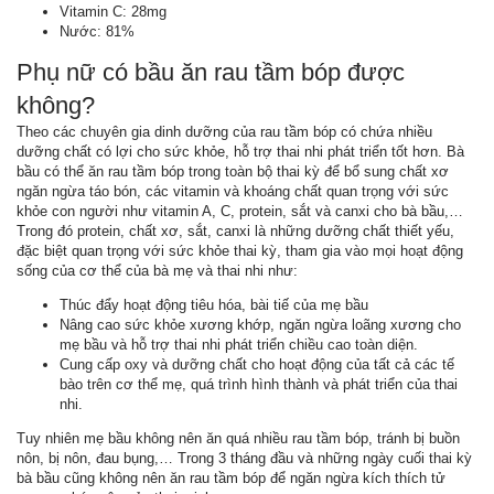
Vitamin C: 28mg
Nước: 81%
Phụ nữ có bầu ăn rau tầm bóp được
không?
Theo các chuyên gia dinh dưỡng của rau tầm bóp có chứa nhiều
dưỡng chất có lợi cho sức khỏe, hỗ trợ thai nhi phát triển tốt hơn. Bà
bầu có thể ăn rau tầm bóp trong toàn bộ thai kỳ để bổ sung chất xơ
ngăn ngừa táo bón, các vitamin và khoáng chất quan trọng với sức
khỏe con người như vitamin A, C, protein, sắt và canxi cho bà bầu,…
Trong đó protein, chất xơ, sắt, canxi là những dưỡng chất thiết yếu,
đặc biệt quan trọng với sức khỏe thai kỳ, tham gia vào mọi hoạt động
sống của cơ thể của bà mẹ và thai nhi như:
Thúc đẩy hoạt động tiêu hóa, bài tiế của mẹ bầu
Nâng cao sức khỏe xương khớp, ngăn ngừa loãng xương cho
mẹ bầu và hỗ trợ thai nhi phát triển chiều cao toàn diện.
Cung cấp oxy và dưỡng chất cho hoạt động của tất cả các tế
bào trên cơ thể mẹ, quá trình hình thành và phát triển của thai
nhi.
Tuy nhiên mẹ bầu không nên ăn quá nhiều rau tầm bóp, tránh bị buồn
nôn, bị nôn, đau bụng,… Trong 3 tháng đầu và những ngày cuối thai kỳ
bà bầu cũng không nên ăn rau tầm bóp để ngăn ngừa kích thích tử