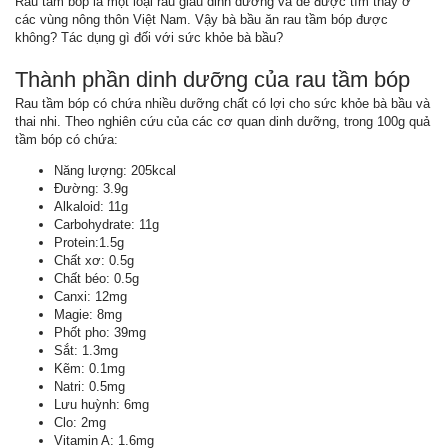
Rau tầm bóp là một loại rau giàu dinh dưỡng và dễ được tìm thấy ở
các vùng nông thôn Việt Nam. Vậy bà bầu ăn rau tầm bóp được
không? Tác dụng gì đối với sức khỏe bà bầu?
Thành phần dinh dưỡng của rau tầm bóp
Rau tầm bóp có chứa nhiều dưỡng chất có lợi cho sức khỏe bà bầu và
thai nhi. Theo nghiên cứu của các cơ quan dinh dưỡng, trong 100g quả
tầm bóp có chứa:
Năng lượng: 205kcal
Đường: 3.9g
Alkaloid: 11g
Carbohydrate: 11g
Protein:1.5g
Chất xơ: 0.5g
Chất béo: 0.5g
Canxi: 12mg
Magie: 8mg
Phốt pho: 39mg
Sắt: 1.3mg
Kẽm: 0.1mg
Natri: 0.5mg
Lưu huỳnh: 6mg
Clo: 2mg
Vitamin A: 1.6mg