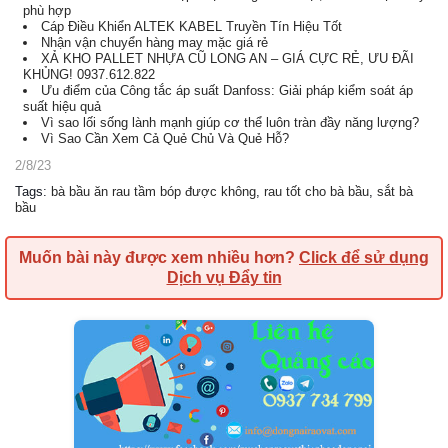
phù hợp
Cáp Điều Khiển ALTEK KABEL Truyền Tín Hiệu Tốt
Nhận vận chuyển hàng may mặc giá rẻ
XẢ KHO PALLET NHỰA CŨ LONG AN – GIÁ CỰC RẺ, ƯU ĐÃI
KHỦNG! 0937.612.822
Ưu điểm của Công tắc áp suất Danfoss: Giải pháp kiểm soát áp
suất hiệu quả
Vì sao lối sống lành mạnh giúp cơ thể luôn tràn đầy năng lượng?
Vì Sao Cần Xem Cả Quẻ Chủ Và Quẻ Hỗ?
2/8/23
Tags
:
bà bầu ăn rau tầm bóp được không
,
rau tốt cho bà bầu
,
sắt bà
bầu
Muốn bài này được xem nhiều hơn?
Click để sử dụng
Dịch vụ Đẩy tin