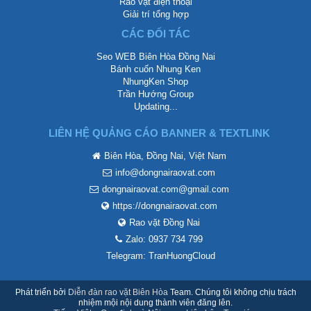
Rao vặt điện thoại
Giải trí tổng hợp
CÁC ĐỐI TÁC
Seo WEB Biên Hòa Đồng Nai
Bánh cuốn Nhung Ken
NhungKen Shop
Trần Hướng Group
Updating...
LIÊN HỆ QUẢNG CÁO BANNER & TEXTLINK
Biên Hòa, Đồng Nai, Việt Nam
info@dongnairaovat.com
dongnairaovat.com@gmail.com
https://dongnairaovat.com
Rao vặt Đồng Nai
Zalo: 0937 734 799
Telegram: TranHuongCloud
Phát triển bởi
Diễn đàn rao vặt Biên Hòa
Team. Chúng tôi không chịu trách
nhiệm mội nội dung thành viên đăng lên.