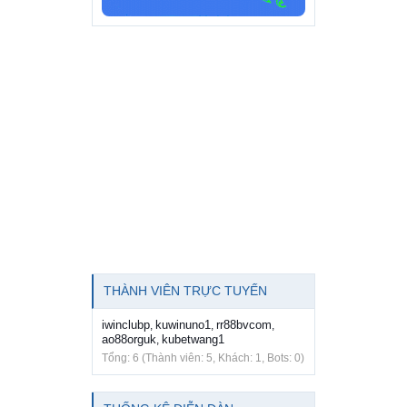
THÀNH VIÊN TRỰC TUYẾN
iwinclubp
kuwinuno1
rr88bvcom
,
,
,
ao88orguk
kubetwang1
,
Tổng: 6 (Thành viên: 5, Khách: 1, Bots: 0)