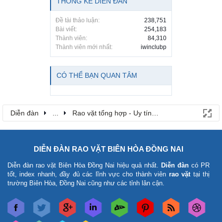
THỐNG KÊ DIỄN ĐÀN
Đề tài thảo luận:
238,751
Bài viết:
254,183
Thành viên:
84,310
Thành viên mới nhất:
iwinclubp
CÓ THỂ BẠN QUAN TÂM
Diễn đàn
...
Rao vặt tổng hợp - Uy tín - Miễn phí
DIỄN ĐÀN RAO VẶT BIÊN HÒA ĐỒNG NAI
Diễn đàn rao vặt Biên Hòa Đồng Nai
hiệu quả nhất.
Diễn đàn
có PR
tốt, index nhanh, đầy đủ các lĩnh vực cho thành viên
rao vặt
tại thị
trường Biên Hòa, Đồng Nai cũng như các tỉnh lân cận.