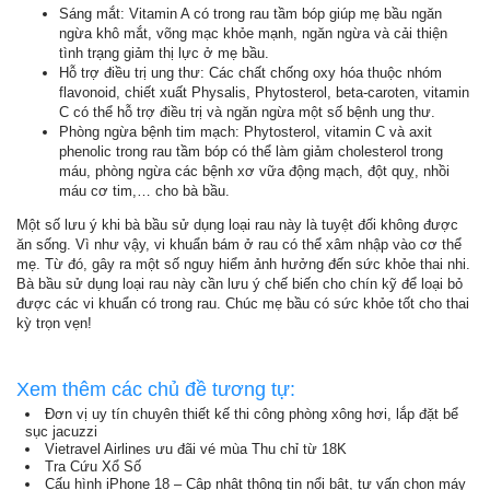
Sáng mắt: Vitamin A có trong rau tầm bóp giúp mẹ bầu ngăn
ngừa khô mắt, võng mạc khỏe mạnh, ngăn ngừa và cải thiện
tình trạng giảm thị lực ở mẹ bầu.
Hỗ trợ điều trị ung thư: Các chất chống oxy hóa thuộc nhóm
flavonoid, chiết xuất Physalis, Phytosterol, beta-caroten, vitamin
C có thể hỗ trợ điều trị và ngăn ngừa một số bệnh ung thư.
Phòng ngừa bệnh tim mạch: Phytosterol, vitamin C và axit
phenolic trong rau tầm bóp có thể làm giảm cholesterol trong
máu, phòng ngừa các bệnh xơ vữa động mạch, đột quỵ, nhồi
máu cơ tim,… cho bà bầu.
Một số lưu ý khi bà bầu sử dụng loại rau này là tuyệt đối không được
ăn sống. Vì như vậy, vi khuẩn bám ở rau có thể xâm nhập vào cơ thể
mẹ. Từ đó, gây ra một số nguy hiểm ảnh hưởng đến sức khỏe thai nhi.
Bà bầu sử dụng loại rau này cần lưu ý chế biến cho chín kỹ để loại bỏ
được các vi khuẩn có trong rau. Chúc mẹ bầu có sức khỏe tốt cho thai
kỳ trọn vẹn!
Xem thêm các chủ đề tương tự:
Đơn vị uy tín chuyên thiết kế thi công phòng xông hơi, lắp đặt bể
sục jacuzzi
Vietravel Airlines ưu đãi vé mùa Thu chỉ từ 18K
Tra Cứu Xổ Số
Cấu hình iPhone 18 – Cập nhật thông tin nổi bật, tư vấn chọn máy