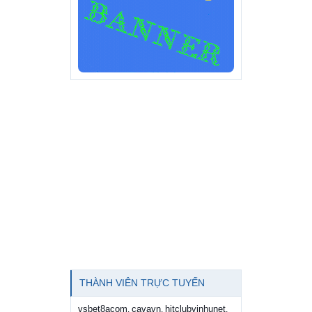
THÀNH VIÊN TRỰC TUYẾN
vsbet8acom
cavavn
hitclubvinhunet
,
,
,