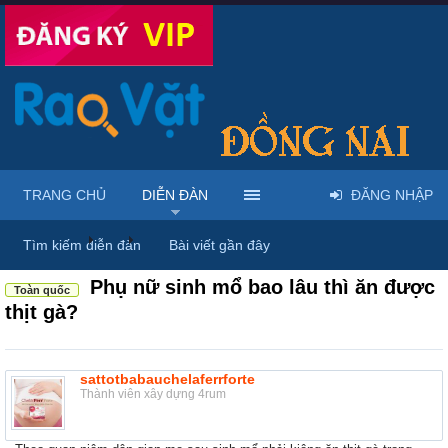
TRANG CHỦ
DIỄN ĐÀN
ĐĂNG NHẬP
Diễn đàn
...
Rao vặt tổng hợp - Uy tín - Miễn phí
Tìm kiếm diễn đàn
Bài viết gần đây
Phụ nữ sinh mổ bao lâu thì ăn được
Toàn quốc
thịt gà?
sattotbabauchelaferrforte
Thành viên xây dựng 4rum