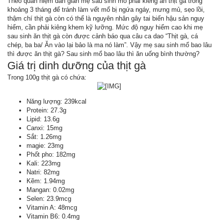
Theo quan niệm dân gian mẹ sau sinh mổ phải kiêng ăn thịt gà trong
khoảng 3 tháng để tránh làm vết mổ bị ngứa ngáy, mưng mủ, sẹo lồi,
thậm chí thịt gà còn có thể là nguyên nhân gây tai biến hậu sản nguy
hiểm, cần phải kiêng khem kỹ lưỡng. Mức độ nguy hiểm cao khi mẹ
sau sinh ăn thịt gà còn được cảnh báo qua câu ca dao “Thịt gà, cá
chép, ba ba/ Ăn vào lại bảo là ma nó làm”. Vậy mẹ sau sinh mổ bao lâu
thì được ăn thịt gà? Sau sinh mổ bao lâu thì ăn uống bình thường?
Giá trị dinh dưỡng của thịt gà
Trong 100g thịt gà có chứa:
​
Năng lượng: 239kcal
Protein: 27.3g
Lipid: 13.6g
Canxi: 15mg
Sắt: 1.26mg
magie: 23mg
Phốt pho: 182mg
Kali: 223mg
Natri: 82mg
Kẽm: 1.94mg
Mangan: 0.02mg
Selen: 23.9mcg
Vitamin A: 48mcg
Vitamin B6: 0.4mg