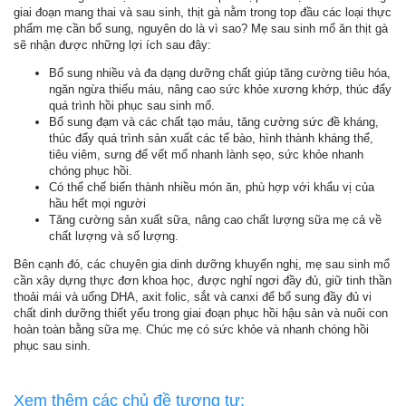
giai đoạn mang thai và sau sinh, thịt gà nằm trong top đầu các loại thực
phẩm mẹ cần bổ sung, nguyên do là vì sao? Mẹ sau sinh mổ ăn thịt gà
sẽ nhận được những lợi ích sau đây:
Bổ sung nhiều và đa dạng dưỡng chất giúp tăng cường tiêu hóa,
ngăn ngừa thiếu máu, nâng cao sức khỏe xương khớp, thúc đẩy
quá trình hồi phục sau sinh mổ.
Bổ sung đạm và các chất tạo máu, tăng cường sức đề kháng,
thúc đẩy quá trình sản xuất các tế bào, hình thành kháng thể,
tiêu viêm, sưng để vết mổ nhanh lành sẹo, sức khỏe nhanh
chóng phục hồi.
Có thể chế biến thành nhiều món ăn, phù hợp với khẩu vị của
hầu hết mọi người
Tăng cường sản xuất sữa, nâng cao chất lượng sữa mẹ cả về
chất lượng và số lượng.
Bên cạnh đó, các chuyên gia dinh dưỡng khuyến nghị, mẹ sau sinh mổ
cần xây dựng thực đơn khoa học, được nghỉ ngơi đầy đủ, giữ tinh thần
thoải mái và uống DHA, axit folic, sắt và canxi để bổ sung đầy đủ vi
chất dinh dưỡng thiết yếu trong giai đoạn phục hồi hậu sản và nuôi con
hoàn toàn bằng sữa mẹ. Chúc mẹ có sức khỏe và nhanh chóng hồi
phục sau sinh.
Xem thêm các chủ đề tương tự: