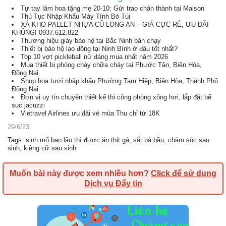
Tự tay làm hoa tặng mẹ 20-10: Gửi trao chân thành tại Maison
Thủ Tục Nhập Khẩu Máy Tính Bỏ Túi
XẢ KHO PALLET NHỰA CŨ LONG AN – GIÁ CỰC RẺ, ƯU ĐÃI
KHỦNG! 0937.612.822
Thương hiệu giày bảo hộ tại Bắc Ninh bán chạy
Thiết bị bảo hộ lao động tại Ninh Bình ở đâu tốt nhất?
Top 10 vợt pickleball nữ đáng mua nhất năm 2026
Mua thiết bị phòng cháy chữa cháy tại Phước Tân, Biên Hòa,
Đồng Nai
Shop hoa tươi nhập khẩu Phường Tam Hiệp, Biên Hòa, Thành Phố
Đồng Nai
Đơn vị uy tín chuyên thiết kế thi công phòng xông hơi, lắp đặt bể
sục jacuzzi
Vietravel Airlines ưu đãi vé mùa Thu chỉ từ 18K
29/6/23
Tags
:
sinh mổ bao lâu thì được ăn thịt gà
,
sắt bà bầu
,
chăm sóc sau
sinh
,
kiêng cữ sau sinh
Muốn bài này được xem nhiều hơn?
Click để sử dụng
Dịch vụ Đẩy tin