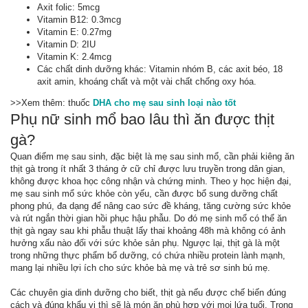
Axit folic: 5mcg
Vitamin B12: 0.3mcg
Vitamin E: 0.27mg
Vitamin D: 2IU
Vitamin K: 2.4mcg
Các chất dinh dưỡng khác: Vitamin nhóm B, các axit béo, 18
axit amin, khoáng chất và một vài chất chống oxy hóa.
>>Xem thêm: thuốc
DHA cho mẹ sau sinh loại nào tốt
Phụ nữ sinh mổ bao lâu thì ăn được thịt
gà?
Quan điểm mẹ sau sinh, đặc biệt là mẹ sau sinh mổ, cần phải kiêng ăn
thịt gà trong ít nhất 3 tháng ở cữ chỉ được lưu truyền trong dân gian,
không được khoa học công nhận và chứng minh. Theo y học hiện đại,
mẹ sau sinh mổ sức khỏe còn yếu, cần được bổ sung dưỡng chất
phong phú, đa dạng để nâng cao sức đề kháng, tăng cường sức khỏe
và rút ngắn thời gian hồi phục hậu phẫu. Do đó mẹ sinh mổ có thể ăn
thịt gà ngay sau khi phẫu thuật lấy thai khoảng 48h mà không có ảnh
hưởng xấu nào đối với sức khỏe sản phụ. Ngược lại, thịt gà là một
trong những thực phẩm bổ dưỡng, có chứa nhiều protein lành mạnh,
mang lại nhiều lợi ích cho sức khỏe bà mẹ và trẻ sơ sinh bú mẹ.
Các chuyên gia dinh dưỡng cho biết, thịt gà nếu được chế biến đúng
cách và đúng khẩu vị thì sẽ là món ăn phù hợp với mọi lứa tuổi. Trong