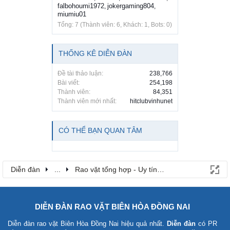
falbohoumi1972
jokergaming804
,
,
miumiu01
Tổng: 7 (Thành viên: 6, Khách: 1, Bots: 0)
THỐNG KÊ DIỄN ĐÀN
Đề tài thảo luận:
238,766
Bài viết:
254,198
Thành viên:
84,351
Thành viên mới nhất:
hitclubvinhunet
CÓ THỂ BẠN QUAN TÂM
Diễn đàn
...
Rao vặt tổng hợp - Uy tín - Miễn phí
DIỄN ĐÀN RAO VẶT BIÊN HÒA ĐỒNG NAI
Diễn đàn rao vặt Biên Hòa Đồng Nai
hiệu quả nhất.
Diễn đàn
có PR