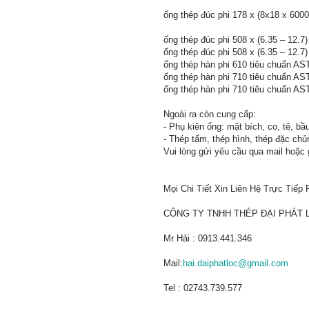
ống thép đúc phi 178 x (8x18 x 600
ống thép đúc phi 508 x (6.35 – 12.
ống thép đúc phi 508 x (6.35 – 12
ống thép hàn phi 610 tiêu chuẩn A
ống thép hàn phi 710 tiêu chuẩn A
ống thép hàn phi 710 tiêu chuẩn A
Ngoài ra còn cung cấp:
- Phụ kiên ống: mặt bích, co, tê, b
- Thép tấm, thép hình, thép đặc ch
Vui lòng gửi yêu cầu qua mail hoặc 
Mọi Chi Tiết Xin Liên Hệ Trực Tiếp
CÔNG TY TNHH THÉP ĐẠI PHÁT 
Mr Hải : 0913.441.346
Mail:
hai.daiphatloc@gmail.com
Tel : 02743.739.577