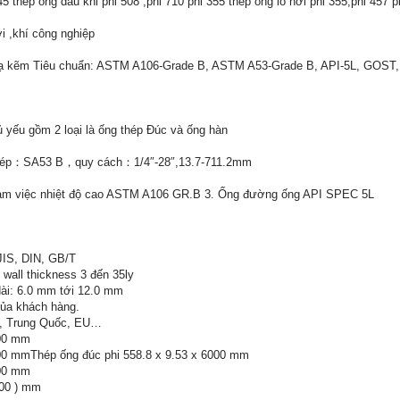
5 thép ống dầu khi phi 508 ,phi 710 phi 355 thép ống lò hơi phi 355,phi 457 p
i ,khí công nghiệp
 kẽm Tiêu chuẩn: ASTM A106-Grade B, ASTM A53-Grade B, API-5L, GOST, 
 yếu gồm 2 loại là ống thép Đúc và ống hàn
hép：SA53 B，quy cách：1/4″-28″,13.7-711.2mm
 làm việc nhiệt độ cao ASTM A106 GR.B 3. Ống đường ống API SPEC 5L
JIS, DIN, GB/T
wall thickness 3 đến 35ly
ài: 6.0 mm tới 12.0 mm
của khách hàng.
c, Trung Quốc, EU…
000 mm
000 mmThép ống đúc phi 558.8 x 9.53 x 6000 mm
000 mm
000 ) mm