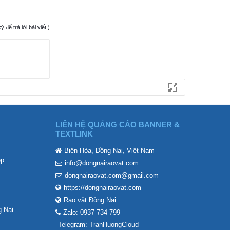
ể trả lời bài viết.)
LIÊN HỆ QUẢNG CÁO BANNER &
TEXTLINK
Biên Hòa, Đồng Nai, Việt Nam
ẹp
info@dongnairaovat.com
dongnairaovat.com@gmail.com
https://dongnairaovat.com
Rao vặt Đồng Nai
 Nai
Zalo: 0937 734 799
Telegram: TranHuongCloud