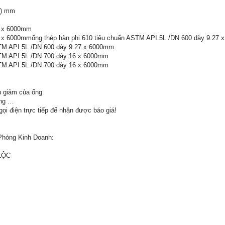
0) mm
7) x 6000mm
.7) x 6000mmống thép hàn phi 610 tiêu chuẩn ASTM API 5L /DN 600 dày 9.27
STM API 5L /DN 600 dày 9.27 x 6000mm
STM API 5L /DN 700 dày 16 x 6000mm
STM API 5L /DN 700 dày 16 x 6000mm
ầu giảm của ống
ủng …
gọi điện trực tiếp để nhận được báo giá!
 Phòng Kinh Doanh:
LỘC