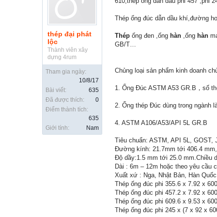
610,thép ống dẫn dầu phi 457 ,phi 24
Thép ống đúc dẫn dầu khí,đường hơ
thép đại phát
Thép
ống đen ,ống
hàn
,ống
hàn
mạ
lộc
GB/T…
Thành viên xây
dựng 4rum
Chủng loại sản phẩm kinh doanh chủ
Tham gia ngày:
10/8/17
1. Ống Đúc ASTM A53 GR.B，số t
Bài viết:
635
Đã được thích:
0
2. Ống thép Đúc dùng trong ngành
Điểm thành tích:
635
4. ASTM A106/A53/API 5L GR.B
Giới tính:
Nam
Tiêu chuẩn: ASTM, API 5L, GOST, 
Đường kính: 21.7mm tới 406.4 mm, 
Độ dầy:1.5 mm tới 25.0 mm.Chiều d
Dài : 6m – 12m hoặc theo yêu cầu 
Xuất xứ : Nga, Nhật Bản, Hàn Quố
Thép ống đúc phi 355.6 x 7.92 x 6
Thép ống đúc phi 457.2 x 7.92 x 6
Thép ống đúc phi 609.6 x 9.53 x 6
Thép ống đúc phi 245 x (7 x 92 x 6