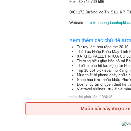
Fax : 02743.739.586
Đ/C: 172 Đường Võ Thị Sáu, KP. Tâ
Website:
http://thepongducnhapkha
Xem thêm các chủ đề tươ
Tự tay làm hoa tặng mẹ 20-10: 
Thủ Tục Nhập Khẩu Máy Tính B
XẢ KHO PALLET NHỰA CŨ LON
Thương hiệu giày bảo hộ tại B
Thiết bị bảo hộ lao động tại Nin
Top 10 vợt pickleball nữ đáng
Mua thiết bị phòng cháy chữa 
Shop hoa tươi nhập khẩu Phườ
Đơn vị uy tín chuyên thiết kế t
Vietravel Airlines ưu đãi vé mù
thép đại phát lộc
,
10/4/18
Muốn bài này được x