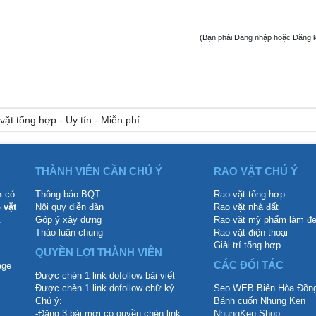
(Bạn phải Đăng nhập hoặc Đăng ký đ
vặt tổng hợp - Uy tín - Miễn phí
THÀNH VIÊN CẦN CHÚ Ý
RAO VẶT CHÚ Ý
n
có
Thông báo BQT
Rao vặt tổng hợp
 vặt
Nội quy diễn đàn
Rao vặt nhà đất
.
Góp ý xây dựng
Rao vặt mỹ phẩm làm đ
Thảo luận chung
Rao vặt điện thoại
Giải trí tổng hợp
QUYỀN LỢI THÀNH VIÊN
CÁC ĐỐI TÁC
Được chèn 1 link dofollow bài viết
Được chèn 1 link dofollow chữ ký
Seo WEB Biên Hòa Đồng
Chú ý:
Bánh cuốn Nhung Ken
-Đăng 3 bài mới có quyền chèn link
NhungKen Shop