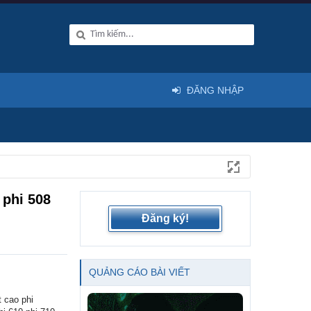
ĐĂNG NHẬP
 phi 508
Đăng ký!
QUẢNG CÁO BÀI VIẾT
 cao phi