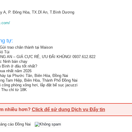
y A, P. Đông Hòa, TX.Dĩ An, T.Bình Dương
u.com/
ng tự:
Gửi trao chân thành tại Maison
ỏ Túi
G AN – GIÁ CỰC RẺ, ƯU ĐÃI KHỦNG! 0937.612.822
ắc Ninh bán chạy
h Bình ở đâu tốt nhất?
 mua nhất năm 2026
cháy tại Phước Tân, Biên Hòa, Đồng Nai
ng Tam Hiệp, Biên Hòa, Thành Phố Đồng Nai
hi công phòng xông hơi, lắp đặt bể sục jacuzzi
a Thu chỉ từ 18K
em nhiều hơn?
Click để sử dụng Dịch vụ Đẩy tin