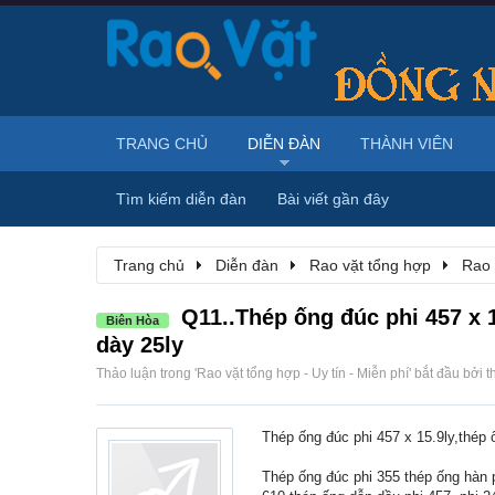
TRANG CHỦ
DIỄN ĐÀN
THÀNH VIÊN
Tìm kiếm diễn đàn
Bài viết gần đây
Trang chủ
Diễn đàn
Rao vặt tổng hợp
Rao 
Q11..Thép ống đúc phi 457 x 1
Biên Hòa
dày 25ly
Thảo luận trong '
Rao vặt tổng hợp - Uy tín - Miễn phí
' bắt đầu bởi
t
Thép ống đúc phi 457 x 15.9ly,thép 
Thép ống đúc phi 355 thép ống hàn 