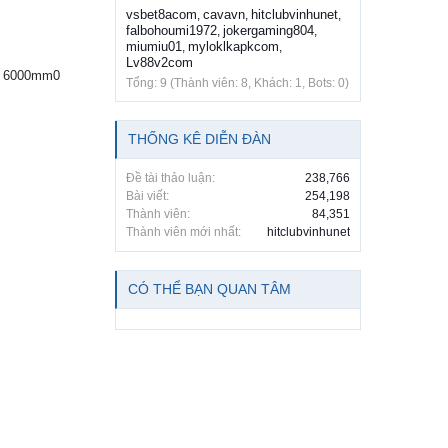
vsbet8acom
cavavn
hitclubvinhunet
,
,
,
falbohoumi1972
jokergaming804
,
,
miumiu01
myloklkapkcom
,
,
Lv88v2com
 x 6000mm0
Tổng: 9 (Thành viên: 8, Khách: 1, Bots: 0)
THỐNG KÊ DIỄN ĐÀN
Đề tài thảo luận:
238,766
Bài viết:
254,198
Thành viên:
84,351
Thành viên mới nhất:
hitclubvinhunet
CÓ THỂ BẠN QUAN TÂM