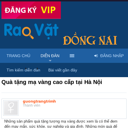
TRANG CHỦ
DIỄN ĐÀN
ĐĂNG NHẬP
Diễn đàn
...
Nội thất & Ngoại thất
Tìm kiếm diễn đàn
Bài viết gần đây
Quà tặng mạ vàng cao cấp tại Hà Nội
guongtrangtrimh
Thành viên
Những sản phẩm quà tặng tượng mạ vàng được xem là có thể đem
đến may mắn, sức khỏe, sự nghiệp và gia đình. Những món quà để