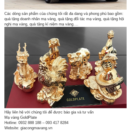
Các dòng sản phẩm của chúng tôi rất đa dang và phong phú bao gồm:
quà tặng doanh nhân mạ vàng, quà tặng đối tác mạ vàng, quà tặng hội
nghị mạ vàng, quà tặng kỉ niệm mạ vàng….
Hãy liên hệ với chúng tôi để được báo gia và tư vấn
Mạ vàng GoldPlate
Hotline: 0932 888 188 – 093 417 8284
Website: giacongmavang.vn