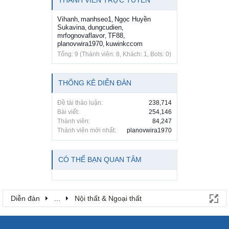
Vihanh
manhseo1
Ngọc Huyền
,
,
Sukavina
dungcudien
,
,
mrfognovaflavor
TF88
,
,
planovwira1970
kuwinkccom
,
Tổng: 9 (Thành viên: 8, Khách: 1, Bots: 0)
THỐNG KÊ DIỄN ĐÀN
Đề tài thảo luận:
238,714
Bài viết:
254,146
Thành viên:
84,247
Thành viên mới nhất:
planovwira1970
CÓ THỂ BẠN QUAN TÂM
Diễn đàn
...
Nội thất & Ngoại thất