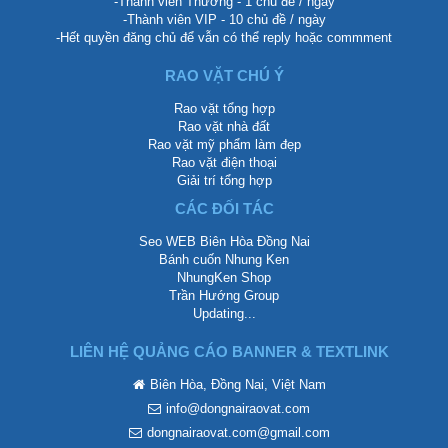
-Thành viên Thường - 1 chủ đề / ngày
-Thành viên VIP - 10 chủ đề / ngày
-Hết quyền đăng chủ để vẫn có thể reply hoặc commment
RAO VẶT CHÚ Ý
Rao vặt tổng hợp
Rao vặt nhà đất
Rao vặt mỹ phẩm làm đẹp
Rao vặt điện thoại
Giải trí tổng hợp
CÁC ĐỐI TÁC
Seo WEB Biên Hòa Đồng Nai
Bánh cuốn Nhung Ken
NhungKen Shop
Trần Hướng Group
Updating...
LIÊN HỆ QUẢNG CÁO BANNER & TEXTLINK
Biên Hòa, Đồng Nai, Việt Nam
info@dongnairaovat.com
dongnairaovat.com@gmail.com