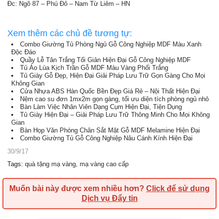
Đc: Ngõ 87 – Phú Đô – Nam Từ Liêm – HN
Xem thêm các chủ đề tương tự:
Combo Giường Tủ Phòng Ngủ Gỗ Công Nghiệp MDF Màu Xanh
Độc Đáo
Quầy Lễ Tân Trắng Tối Giản Hiện Đại Gỗ Công Nghiệp MDF
Tủ Áo Lùa Kịch Trần Gỗ MDF Màu Vàng Phối Trắng
Tủ Giày Gỗ Đẹp, Hiện Đại Giải Pháp Lưu Trữ Gọn Gàng Cho Mọi
Không Gian
Cửa Nhựa ABS Hàn Quốc Bền Đẹp Giá Rẻ – Nội Thất Hiện Đại
Nệm cao su đơn 1mx2m gọn gàng, tối ưu diện tích phòng ngủ nhỏ
Bàn Làm Việc Nhân Viên Dạng Cụm Hiện Đại, Tiện Dụng
Tủ Giày Hiện Đại – Giải Pháp Lưu Trữ Thông Minh Cho Mọi Không
Gian
Bàn Họp Văn Phòng Chân Sắt Mặt Gỗ MDF Melamine Hiện Đại
Combo Giường Tủ Gỗ Công Nghiệp Nâu Cánh Kính Hiện Đại
30/9/17
Tags
:
quà tặng mạ vàng
,
mạ vàng cao cấp
Muốn bài này được xem nhiều hơn?
Click để sử dụng
Dịch vụ Đẩy tin