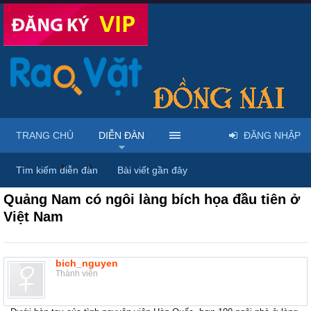
TRANG CHỦ
DIỄN ĐÀN
ĐĂNG NHẬP
Diễn đàn
...
Giới thiệu dịch vụ & địa điểm
Tìm kiếm diễn đàn
Bài viết gần đây
Quảng Nam có ngôi làng bích họa đầu tiên ở
Việt Nam
bich_nguyen
Thành viên