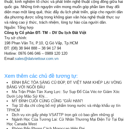
thuật, kinh nghiệm tổ chức và phát triển nghệ thuật cộng đồng giữa hai
quốc gia. Những tình nguyện viên mong muốn góp phần làm thay đổi
diện mạo một làng quê, thúc đẩy du lịch phát triển, giúp cho người dân
địa phương được sống trong không gian văn hóa nghệ thuật thực sự
và nâng cao ý thức, trách nhiệm, lòng tự hào của người dân.
Nguồn: Tổng hợp
Công ty Cổ phần ĐT- TM – DV Du lịch Đất Việt
Trụ sở chính:
198 Phan Văn Trị, P.10, Q.Gò Vấp, Tp.HCM
ĐT: (08) 38 944 888 – 38 94 17 94
Hotline: 0976 046 046 – 0989 120 120
Email:
sales@datviettour.com.vn
Xem thêm các chủ đề tương tự:
ĐÌNH BẮC TỎA SÁNG CÚ ĐÚP, ĐT VIỆT NAM KHÉP LẠI VÒNG
BẢNG VỚI NGÔI ĐẦU
Ma Trận Phân Tán Xung Lực: Sự Sụp Đổ Của Véc-tơ Giảm Xóc
Dưới Lớp Mão Sứ Khi...
MỸ ĐÌNH CUỐI CÙNG CŨNG “GIẢI HẠN”!
Top 10 địa chỉ công bố mỹ phẩm trong nước và nhập khẩu uy tín
TPHCM
Dịch vụ xin giấy phép VSATTP trọn gói có bao gồm những gì
Ngành Học Của Tương Lai: Cử Nhân Thương Mại Điện Tử Tại Đại
Học Canada West
Phòng Bếp Phong Cách Moroccan Hiện Đại