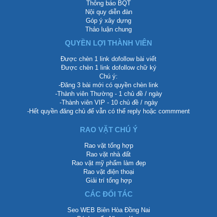
Thông báo BQT
Nội quy diễn đàn
Góp ý xây dựng
Thảo luận chung
QUYỀN LỢI THÀNH VIÊN
Được chèn 1 link dofollow bài viết
Được chèn 1 link dofollow chữ ký
Chú ý:
-Đăng 3 bài mới có quyền chèn link
-Thành viên Thường - 1 chủ đề / ngày
-Thành viên VIP - 10 chủ đề / ngày
-Hết quyền đăng chủ để vẫn có thể reply hoặc commment
RAO VẶT CHÚ Ý
Rao vặt tổng hợp
Rao vặt nhà đất
Rao vặt mỹ phẩm làm đẹp
Rao vặt điện thoại
Giải trí tổng hợp
CÁC ĐỐI TÁC
Seo WEB Biên Hòa Đồng Nai