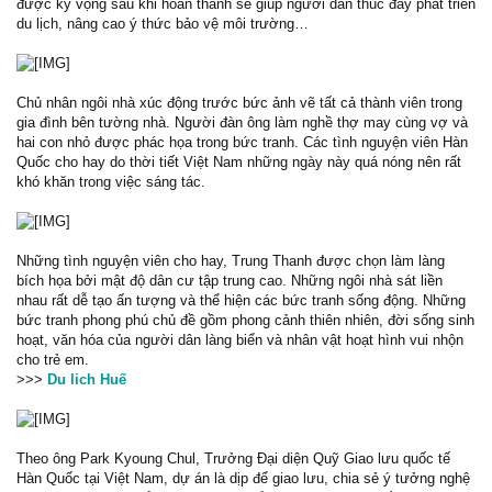
được kỳ vọng sau khi hoàn thành sẽ giúp người dân thúc đẩy phát triển
du lịch, nâng cao ý thức bảo vệ môi trường…
Chủ nhân ngôi nhà xúc động trước bức ảnh vẽ tất cả thành viên trong
gia đình bên tường nhà. Người đàn ông làm nghề thợ may cùng vợ và
hai con nhỏ được phác họa trong bức tranh. Các tình nguyện viên Hàn
Quốc cho hay do thời tiết Việt Nam những ngày này quá nóng nên rất
khó khăn trong việc sáng tác.
Những tình nguyện viên cho hay, Trung Thanh được chọn làm làng
bích họa bởi mật độ dân cư tập trung cao. Những ngôi nhà sát liền
nhau rất dễ tạo ấn tượng và thể hiện các bức tranh sống động. Những
bức tranh phong phú chủ đề gồm phong cảnh thiên nhiên, đời sống sinh
hoạt, văn hóa của người dân làng biển và nhân vật hoạt hình vui nhộn
cho trẻ em.
>>>
Du lich Huế
Theo ông Park Kyoung Chul, Trưởng Đại diện Quỹ Giao lưu quốc tế
Hàn Quốc tại Việt Nam, dự án là dịp để giao lưu, chia sẻ ý tưởng nghệ