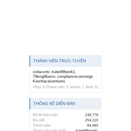
THÀNH VIÊN TRỰC TUYẾN
xoilacxntv
kubet88work1
,
,
79king9barvn
complianceconcierge
,
,
Keonhacaiventures
Tổng: 6 (Thành viên: 5, Khách: 1, Bots: 0)
THỐNG KÊ DIỄN ĐÀN
Đề tài thảo luận:
238,778
Bài viết:
254,210
Thành viên:
84,485
Thành viên mới nhất:
kubet88work1