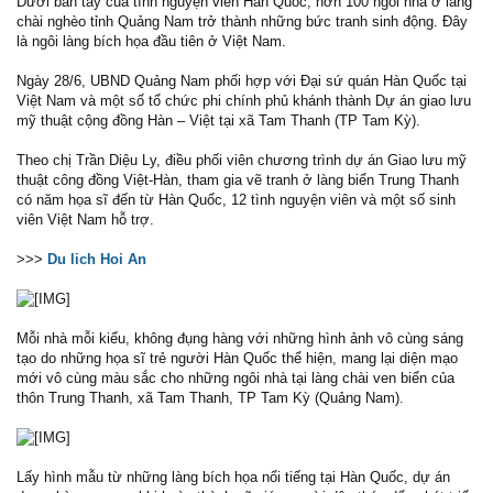
Dưới bàn tay của tình nguyện viên Hàn Quốc, hơn 100 ngôi nhà ở làng
chài nghèo tỉnh Quảng Nam trở thành những bức tranh sinh động. Đây
là ngôi làng bích họa đầu tiên ở Việt Nam.
Ngày 28/6, UBND Quảng Nam phối hợp với Đại sứ quán Hàn Quốc tại
Việt Nam và một số tổ chức phi chính phủ khánh thành Dự án giao lưu
mỹ thuật cộng đồng Hàn – Việt tại xã Tam Thanh (TP Tam Kỳ).
Theo chị Trần Diệu Ly, điều phối viên chương trình dự án Giao lưu mỹ
thuật công đồng Việt-Hàn, tham gia vẽ tranh ở làng biển Trung Thanh
có năm họa sĩ đến từ Hàn Quốc, 12 tình nguyện viên và một số sinh
viên Việt Nam hỗ trợ.
>>>
Du lich Hoi An
Mỗi nhà mỗi kiểu, không đụng hàng với những hình ảnh vô cùng sáng
tạo do những họa sĩ trẻ người Hàn Quốc thể hiện, mang lại diện mạo
mới vô cùng màu sắc cho những ngôi nhà tại làng chài ven biển của
thôn Trung Thanh, xã Tam Thanh, TP Tam Kỳ (Quảng Nam).
Lấy hình mẫu từ những làng bích họa nổi tiếng tại Hàn Quốc, dự án