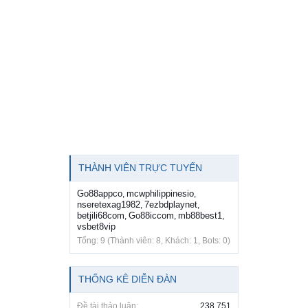
THÀNH VIÊN TRỰC TUYẾN
Go88appco
mcwphilippinesio
,
,
nseretexag1982
7ezbdplaynet
,
,
betjili68com
Go88iccom
mb88best1
,
,
,
vsbet8vip
Tổng: 9 (Thành viên: 8, Khách: 1, Bots: 0)
THỐNG KÊ DIỄN ĐÀN
Đề tài thảo luận:
238,751