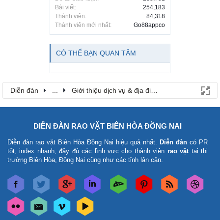
Bài viết:
254,183
Thành viên:
84,318
Thành viên mới nhất:
Go88appco
CÓ THỂ BẠN QUAN TÂM
Diễn đàn
...
Giới thiệu dịch vụ & địa điểm
DIỄN ĐÀN RAO VẶT BIÊN HÒA ĐỒNG NAI
Diễn đàn rao vặt Biên Hòa Đồng Nai
hiệu quả nhất.
Diễn đàn
có PR
tốt, index nhanh, đầy đủ các lĩnh vực cho thành viên
rao vặt
tại thị
trường Biên Hòa, Đồng Nai cũng như các tỉnh lân cận.