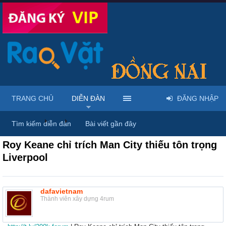
TRANG CHỦ
DIỄN ĐÀN
ĐĂNG NHẬP
Diễn đàn
...
Giới thiệu dịch vụ & địa điểm
Tìm kiếm diễn đàn
Bài viết gần đây
Roy Keane chỉ trích Man City thiếu tôn trọng
Liverpool
dafavietnam
Thành viên xây dựng 4rum