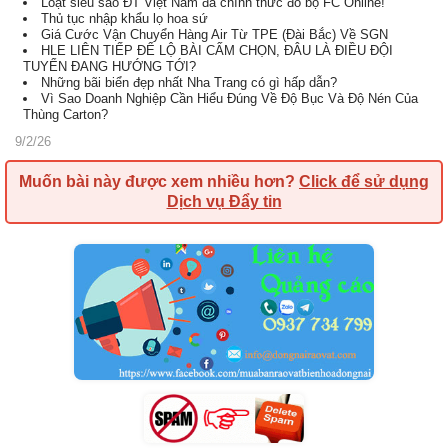
Loạt siêu sao ĐT Việt Nam đã chính thức đổ bộ FC Online!
Thủ tục nhập khẩu lọ hoa sứ
Giá Cước Vận Chuyển Hàng Air Từ TPE (Đài Bắc) Về SGN
HLE LIÊN TIẾP ĐỂ LỘ BÀI CẤM CHỌN, ĐÂU LÀ ĐIỀU ĐỘI
TUYỂN ĐANG HƯỚNG TỚI?
Những bãi biển đẹp nhất Nha Trang có gì hấp dẫn?
Vì Sao Doanh Nghiệp Cần Hiểu Đúng Về Độ Bục Và Độ Nén Của
Thùng Carton?
9/2/26
Muốn bài này được xem nhiều hơn?
Click để sử dụng
Dịch vụ Đẩy tin