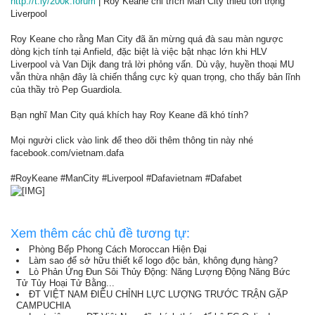
http://t.ly/200k.forum
| Roy Keane chỉ trích Man City thiếu tôn trọng
Liverpool
Roy Keane cho rằng Man City đã ăn mừng quá đà sau màn ngược
dòng kịch tính tại Anfield, đặc biệt là việc bật nhạc lớn khi HLV
Liverpool và Van Dijk đang trả lời phỏng vấn. Dù vậy, huyền thoại MU
vẫn thừa nhận đây là chiến thắng cực kỳ quan trọng, cho thấy bản lĩnh
của thầy trò Pep Guardiola.
Bạn nghĩ Man City quá khích hay Roy Keane đã khó tính?
Mọi người click vào link để theo dõi thêm thông tin này nhé
facebook.com/vietnam.dafa
#RoyKeane #ManCity #Liverpool #Dafavietnam #Dafabet
Xem thêm các chủ đề tương tự:
Phòng Bếp Phong Cách Moroccan Hiện Đại
Làm sao để sở hữu thiết kế logo độc bản, không đụng hàng?
Lò Phản Ứng Đun Sôi Thủy Động: Năng Lượng Động Năng Bức
Tử Tủy Hoại Tử Bằng...
ĐT VIỆT NAM ĐIỀU CHỈNH LỰC LƯỢNG TRƯỚC TRẬN GẶP
CAMPUCHIA