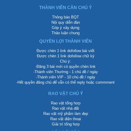
THÀNH VIÊN CẦN CHÚ Ý
Thông báo BQT
Nội quy diễn đàn
Góp ý xây dựng
Thảo luận chung
QUYỀN LỢI THÀNH VIÊN
Được chèn 1 link dofollow bài viết
Được chèn 1 link dofollow chữ ký
Chú ý:
-Đăng 3 bài mới có quyền chèn link
-Thành viên Thường - 1 chủ đề / ngày
-Thành viên VIP - 10 chủ đề / ngày
-Hết quyền đăng chủ để vẫn có thể reply hoặc commment
RAO VẶT CHÚ Ý
Rao vặt tổng hợp
Rao vặt nhà đất
Rao vặt mỹ phẩm làm đẹp
Rao vặt điện thoại
Giải trí tổng hợp