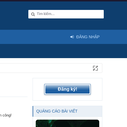
ĐĂNG NHẬP
Đăng ký!
QUẢNG CÁO BÀI VIẾT
h công!