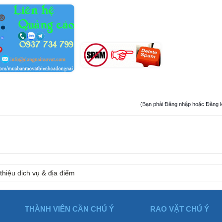
(Bạn phải Đăng nhập hoặc Đăng ký đ
 thiệu dịch vụ & địa điểm
THÀNH VIÊN CẦN CHÚ Ý
RAO VẶT CHÚ Ý