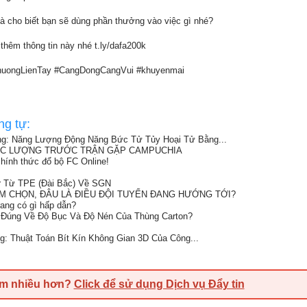
à cho biết bạn sẽ dùng phần thưởng vào việc gì nhé?
 thêm thông tin này nhé t.ly/dafa200k
huongLienTay #CangDongCangVui #khuyenmai
ng tự:
ng: Năng Lượng Động Năng Bức Tử Tủy Hoại Tử Bằng...
LỰC LƯỢNG TRƯỚC TRẬN GẶP CAMPUCHIA
hính thức đổ bộ FC Online!
r Từ TPE (Đài Bắc) Về SGN
CẤM CHỌN, ĐÂU LÀ ĐIỀU ĐỘI TUYỂN ĐANG HƯỚNG TỚI?
ang có gì hấp dẫn?
 Đúng Về Độ Bục Và Độ Nén Của Thùng Carton?
!
: Thuật Toán Bít Kín Không Gian 3D Của Công...
em nhiều hơn?
Click để sử dụng Dịch vụ Đẩy tin