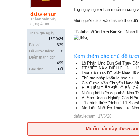
Tag ngay người bạn muốn rủ cùng v
dafavietnam
Thành viên xây
Mọi người click vào link để theo dõi
dựng 4rum
#Dafabet #GioiThieuBanBe #NhanT
Tham gia ngày:
18/10/24
Bài viết:
639
Đã được thích:
0
Xem thêm các chủ đề tươ
Điểm thành tích:
499
Lò Phản Ứng Đun Sôi Thủy Độ
ĐT VIỆT NAM ĐIỀU CHỈNH 
Giới tính:
Nữ
Loạt siêu sao ĐT Việt Nam đã c
Thủ tục nhập khẩu lọ hoa sứ
Giá Cước Vận Chuyển Hàng Ai
HLE LIÊN TIẾP ĐỂ LỘ BÀI 
Những bãi biển đẹp nhất Nha Tr
Vì Sao Doanh Nghiệp Cần Hiểu
T1 chính thức "debut" T1 Stars
Ma Trận Nhồi Ép Thủy Lực Nóng
dafavietnam
,
17/6/26
Muốn bài này được x