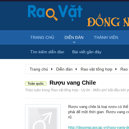
TRANG CHỦ
DIỄN ĐÀN
THÀNH VIÊN
Tìm kiếm diễn đàn
Bài viết gần đây
Trang chủ
Diễn đàn
Rao vặt tổng hợp
Rao 
Rượu vang Chile
Toàn quốc
Thảo luận trong '
Rao vặt tổng hợp - Uy tín - Miễn phí
' bắt đầu bởi
y
Rượu vang chile là loại rượu có th
phải để một thời gian. Rượu vang 
rũ.
http://douongcaocap.vn/ruou-vang-d