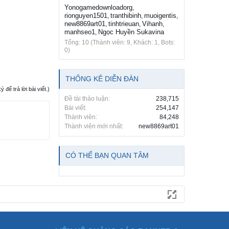
Yonogamedownloadorg
,
rionguyen1501
tranthibinh
muoigentis
,
,
,
new8869art01
tinhtrieuan
Vihanh
,
,
,
manhseo1
Ngọc Huyền Sukavina
,
Tổng: 10 (Thành viên: 9, Khách: 1, Bots:
0)
THỐNG KÊ DIỄN ĐÀN
ể trả lời bài viết.)
Đề tài thảo luận:
238,715
Bài viết:
254,147
Thành viên:
84,248
Thành viên mới nhất:
new8869art01
CÓ THỂ BẠN QUAN TÂM