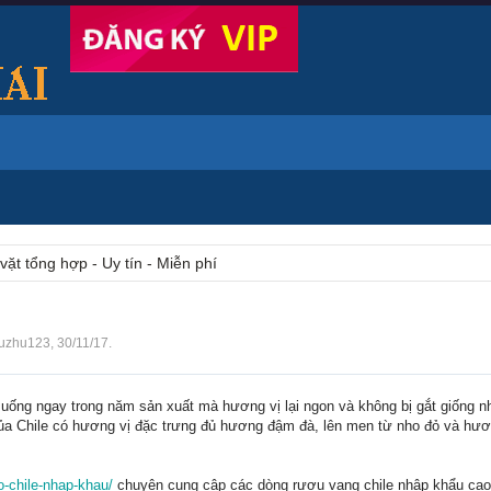
vặt tổng hợp - Uy tín - Miễn phí
uzhu123
,
30/11/17
.
ể uống ngay trong năm sản xuất mà hương vị lại ngon và không bị gắt giống 
của Chile có hương vị đặc trưng đủ hương đậm đà, lên men từ nho đỏ và hư
o-chile-nhap-khau/
chuyên cung câp các dòng rượu vang chile nhập khẩu cao 