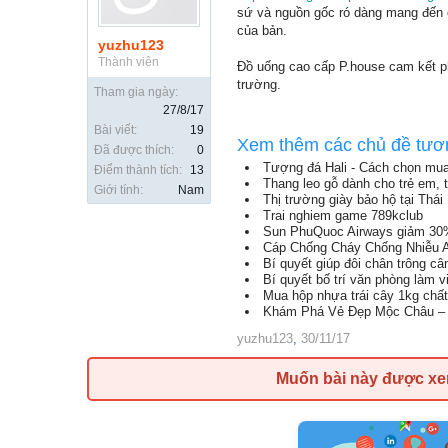
sứ và nguồn gốc ró dàng mang đến c
của bản.
yuzhu123
Thành viên
Đồ uống cao cấp P.house cam kết ph
trường.
Tham gia ngày:
27/8/17
Bài viết:
19
Xem thêm các chủ đề tươ
Đã được thích:
0
Tượng đá Hali - Cách chọn mua
Điểm thành tích:
13
Thang leo gỗ dành cho trẻ em,
Giới tính:
Nam
Thị trường giày bảo hộ tại Thá
Trai nghiem game 789kclub
Sun PhuQuoc Airways giảm 30
Cáp Chống Cháy Chống Nhiễu 
Bí quyết giúp đôi chân trông c
Bí quyết bố trí văn phòng làm 
Mua hộp nhựa trái cây 1kg chất
Khám Phá Vẻ Đẹp Mộc Châu – 
yuzhu123
,
30/11/17
Muốn bài này được x