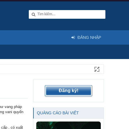
ĐĂNG NHẬP
Đăng ký!
như vang pháp
ơng vani quyến
QUẢNG CÁO BÀI VIẾT
cấp , có xuất