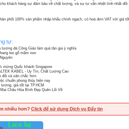
ho khách hàng sự đảm bảo về chất lượng, và sự tư vấn nhiệt tình nhất đối
ân phối 100% sản phẩm nhập khẩu chính ngạch, có hoá đơn VAT với giá tốt 
ng tự:
 tượng đá Công Giáo làm quà tân gia ý nghĩa
 thang leo gỗ mầm non
i Nguyên
% mừng Quốc khánh Singapore
ALTEK KABEL - Uy Tín, Chất Lượng Cao
ân đối và săn chắc hơn
việc chuẩn phong thủy hiện nay
 lượng, giá tốt tại TP.HCM
Mai Châu Hòa Bình Đẹp Quên Lối Về
em nhiều hơn?
Click để sử dụng Dịch vụ Đẩy tin