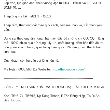
Láp tròn, lục giác đặc, thép vuông đặc từ Ø14 ~ Ø400 S45C, SKD11,
SCM440, …
Thép ống mạ kẽm Ø21.3 ~ Ø610
Thép tấm, thép ống cắt theo quy cách, bản mã, bản vẽ, cắt theo yêu
cầu.
Dung sai theo quy định của nhà máy, đầy đủ chứng chỉ CO, CQ. Hàng
mới 100% chưa qua sử dụng. Uy tín, chất lượng, đảm bảo tiến độ thi
công của khách hàng, giao hàng toàn quốc. Phương thức thanh toán
linh hoạt.
Qúy khách có nhu cầu vui lòng liên hệ:
Ms Ngân: 0933.568.119 Website:
http://thepongden.com/
-------------------------------------------------------------------------------------------
CÔNG TY TNHH SẢN XUẤT VÀ THƯƠNG MẠI SẮT THÉP KIM NGA
Kho: TĐ 6174, TBĐ15, Kp.Đông Thành, P.Tân Đông Hiệp, Tp.Dĩ An,
Bình Dương