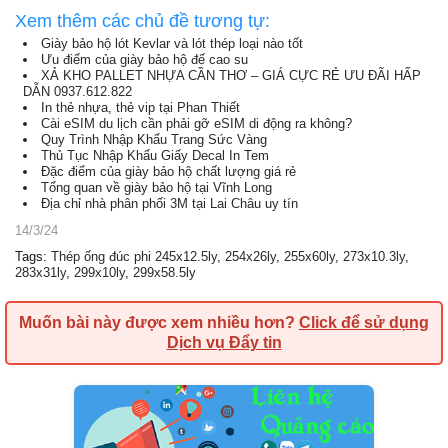
Xem thêm các chủ đề tương tự:
Giày bảo hộ lót Kevlar và lót thép loại nào tốt
Ưu điểm của giày bảo hộ đế cao su
XẢ KHO PALLET NHỰA CẦN THƠ – GIÁ CỰC RẺ ƯU ĐÃI HẤP
DẪN 0937.612.822
In thẻ nhựa, thẻ vip tại Phan Thiết
Cài eSIM du lịch cần phải gỡ eSIM di động ra không?
Quy Trình Nhập Khẩu Trang Sức Vàng
Thủ Tục Nhập Khẩu Giấy Decal In Tem
Đặc điểm của giày bảo hộ chất lượng giá rẻ
Tổng quan về giày bảo hộ tại Vĩnh Long
Địa chỉ nhà phân phối 3M tại Lai Châu uy tín
14/3/24
Tags
:
Thép ống đúc phi 245x12.5ly
,
254x26ly
,
255x60ly
,
273x10.3ly
,
283x31ly
,
299x10ly
,
299x58.5ly
Muốn bài này được xem nhiều hơn?
Click để sử dụng
Dịch vụ Đẩy tin