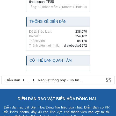
tinhtrieuan
TF88
,
Tổng: 8 (Thành viên: 7, Khách: 1, Bots: 0)
THỐNG KÊ DIỄN ĐÀN
Đề tài thảo luận:
238,670
Bài viết:
254,102
Thành viên:
84,126
Thành viên mới nhất:
diatobedko1972
CÓ THỂ BẠN QUAN TÂM
Diễn đàn
...
Rao vặt tổng hợp - Uy tín - Miễn phí
DIỄN ĐÀN RAO VẶT BIÊN HÒA ĐỒNG NAI
Diễn đàn rao vặt Biên Hòa Đồng Nai
hiệu quả nhất.
Diễn đàn
có PR
tốt, index nhanh, đầy đủ các lĩnh vực cho thành viên
rao vặt
tại thị