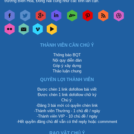
trường Biên Hòa, Đồng Nai cũng như các tỉnh lân cận.
THÀNH VIÊN CẦN CHÚ Ý
Thông báo BQT
Nội quy diễn đàn
Góp ý xây dựng
Thảo luận chung
QUYỀN LỢI THÀNH VIÊN
Được chèn 1 link dofollow bài viết
Được chèn 1 link dofollow chữ ký
Chú ý:
-Đăng 3 bài mới có quyền chèn link
-Thành viên Thường - 1 chủ đề / ngày
-Thành viên VIP - 10 chủ đề / ngày
-Hết quyền đăng chủ để vẫn có thể reply hoặc commment
RAO VẶT CHÚ Ý