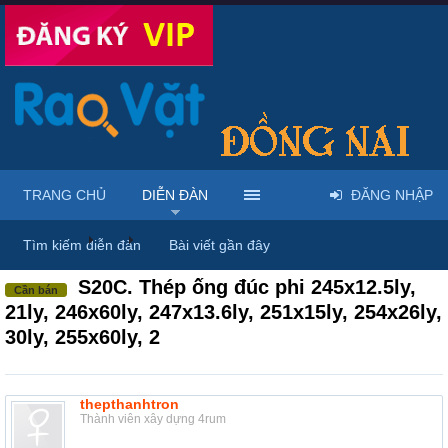
TRANG CHỦ
DIỄN ĐÀN
ĐĂNG NHẬP
Diễn đàn
...
Rao vặt tổng hợp - Uy tín - Miễn phí
Tìm kiếm diễn đàn
Bài viết gần đây
S20C. Thép ống đúc phi 245x12.5ly,
Cần bán
21ly, 246x60ly, 247x13.6ly, 251x15ly, 254x26ly,
30ly, 255x60ly, 2
thepthanhtron
Thành viên xây dựng 4rum