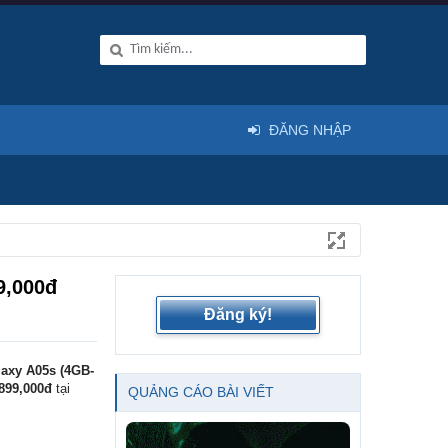
ĐĂNG NHẬP
9,000đ
Đăng ký!
axy A05s (4GB-
899,000đ
tại
QUẢNG CÁO BÀI VIẾT