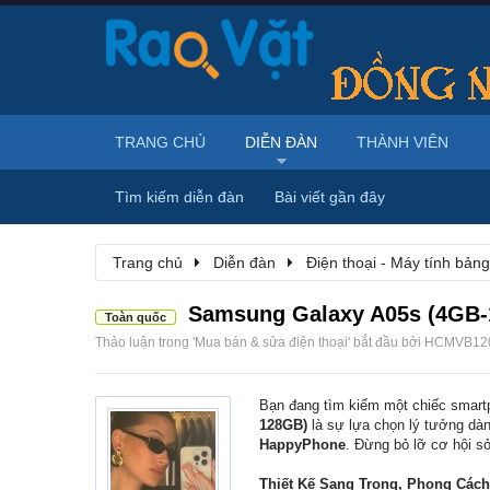
TRANG CHỦ
DIỄN ĐÀN
THÀNH VIÊN
Tìm kiếm diễn đàn
Bài viết gần đây
Trang chủ
Diễn đàn
Điện thoại - Máy tính bảng
Samsung Galaxy A05s (4GB-1
Toàn quốc
Thảo luận trong '
Mua bán & sửa điện thoại
' bắt đầu bởi
HCMVB12
Bạn đang tìm kiếm một chiếc smartp
128GB)
là sự lựa chọn lý tưởng dàn
HappyPhone
. Đừng bỏ lỡ cơ hội 
Thiết Kế Sang Trọng, Phong Cách