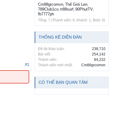
Cm88grcomvn
Thế Giói Len
,
,
789Club1co
tr88surf
90PhutTV
,
,
,
fb7777ph
Tổng: 7 (Thành viên: 6, Khách: 1, Bots: 0)
THỐNG KÊ DIỄN ĐÀN
Đề tài thảo luận:
238,710
Bài viết:
254,142
Thành viên:
84,232
#1
Thành viên mới nhất:
Cm88grcomvn
CÓ THỂ BẠN QUAN TÂM