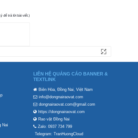
ể trả lời bài viết.)
LIÊN HỆ QUẢNG CÁO BANNER &
TEXTLINK
Biên Hòa, Đồng Nai, Việt Nam
ẹp
info@dongnairaovat.com
dongnairaovat.com@gmail.com
https://dongnairaovat.com
Rao vặt Đồng Nai
 Nai
Zalo: 0937 734 799
Telegram: TranHuongCloud