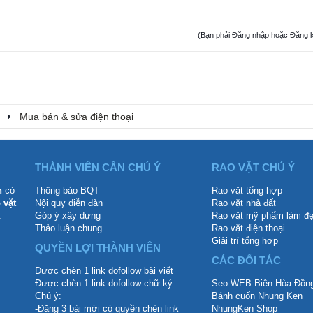
(Bạn phải Đăng nhập hoặc Đăng ký đ
Mua bán & sửa điện thoại
THÀNH VIÊN CẦN CHÚ Ý
RAO VẶT CHÚ Ý
n
có
Thông báo BQT
Rao vặt tổng hợp
 vặt
Nội quy diễn đàn
Rao vặt nhà đất
.
Góp ý xây dựng
Rao vặt mỹ phẩm làm đ
Thảo luận chung
Rao vặt điện thoại
Giải trí tổng hợp
QUYỀN LỢI THÀNH VIÊN
CÁC ĐỐI TÁC
Được chèn 1 link dofollow bài viết
Được chèn 1 link dofollow chữ ký
Seo WEB Biên Hòa Đồng
Chú ý:
Bánh cuốn Nhung Ken
-Đăng 3 bài mới có quyền chèn link
NhungKen Shop