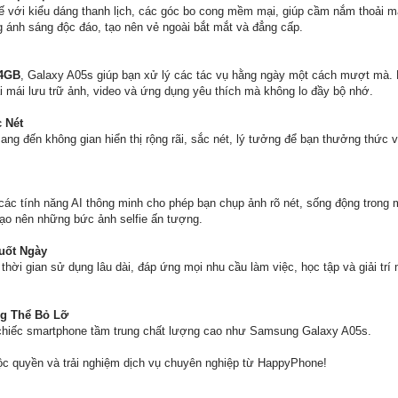
 với kiểu dáng thanh lịch, các góc bo cong mềm mại, giúp cầm nắm thoải m
 ánh sáng độc đáo, tạo nên vẻ ngoài bắt mắt và đẳng cấp.
4GB
, Galaxy A05s giúp bạn xử lý các tác vụ hằng ngày một cách mượt mà.
 mái lưu trữ ảnh, video và ứng dụng yêu thích mà không lo đầy bộ nhớ.
 Nét
ng đến không gian hiển thị rộng rãi, sắc nét, lý tưởng để bạn thưởng thức 
ác tính năng AI thông minh cho phép bạn chụp ảnh rõ nét, sống động trong m
ạo nên những bức ảnh selfie ấn tượng.
uốt Ngày
hời gian sử dụng lâu dài, đáp ứng mọi nhu cầu làm việc, học tập và giải trí
ng Thể Bỏ Lỡ
 chiếc smartphone tầm trung chất lượng cao như Samsung Galaxy A05s.
ộc quyền và trải nghiệm dịch vụ chuyên nghiệp từ HappyPhone!