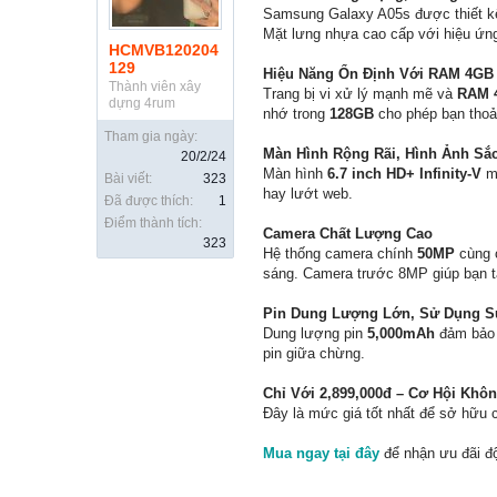
Samsung Galaxy A05s được thiết kế
Mặt lưng nhựa cao cấp với hiệu ứng
HCMVB120204
129
Hiệu Năng Ổn Định Với RAM 4GB
Thành viên xây
Trang bị vi xử lý mạnh mẽ và
RAM 
dựng 4rum
nhớ trong
128GB
cho phép bạn thoải
Tham gia ngày:
Màn Hình Rộng Rãi, Hình Ảnh Sắc
20/2/24
Màn hình
6.7 inch HD+ Infinity-V
ma
Bài viết:
323
hay lướt web.
Đã được thích:
1
Điểm thành tích:
Camera Chất Lượng Cao
323
Hệ thống camera chính
50MP
cùng c
sáng. Camera trước 8MP giúp bạn t
Pin Dung Lượng Lớn, Sử Dụng S
Dung lượng pin
5,000mAh
đảm bảo t
pin giữa chừng.
Chỉ Với 2,899,000đ – Cơ Hội Khô
Đây là mức giá tốt nhất để sở hữu
Mua ngay tại đây
để nhận ưu đãi đ