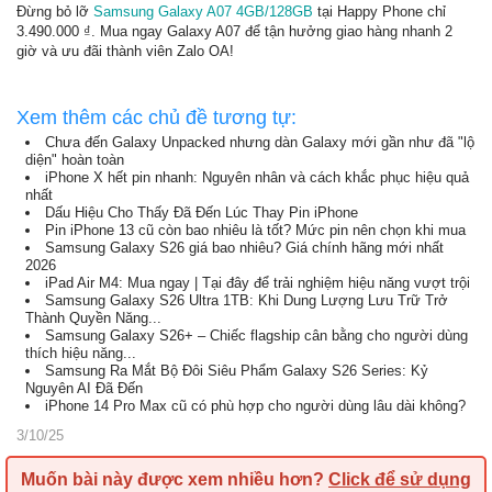
Đừng bỏ lỡ
Samsung Galaxy A07 4GB/128GB
tại Happy Phone chỉ
3.490.000 ₫. Mua ngay Galaxy A07 để tận hưởng giao hàng nhanh 2
giờ và ưu đãi thành viên Zalo OA!
Xem thêm các chủ đề tương tự:
Chưa đến Galaxy Unpacked nhưng dàn Galaxy mới gần như đã "lộ
diện" hoàn toàn
iPhone X hết pin nhanh: Nguyên nhân và cách khắc phục hiệu quả
nhất
Dấu Hiệu Cho Thấy Đã Đến Lúc Thay Pin iPhone
Pin iPhone 13 cũ còn bao nhiêu là tốt? Mức pin nên chọn khi mua
Samsung Galaxy S26 giá bao nhiêu? Giá chính hãng mới nhất
2026
iPad Air M4: Mua ngay | Tại đây để trải nghiệm hiệu năng vượt trội
Samsung Galaxy S26 Ultra 1TB: Khi Dung Lượng Lưu Trữ Trở
Thành Quyền Năng...
Samsung Galaxy S26+ – Chiếc flagship cân bằng cho người dùng
thích hiệu năng...
Samsung Ra Mắt Bộ Đôi Siêu Phẩm Galaxy S26 Series: Kỷ
Nguyên AI Đã Đến
iPhone 14 Pro Max cũ có phù hợp cho người dùng lâu dài không?
3/10/25
Muốn bài này được xem nhiều hơn?
Click để sử dụng