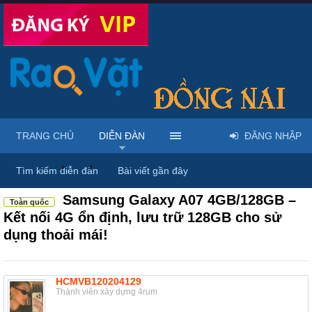
TRANG CHỦ
DIỄN ĐÀN
ĐĂNG NHẬP
Diễn đàn
...
Mua bán & sửa điện thoại
Tìm kiếm diễn đàn
Bài viết gần đây
Samsung Galaxy A07 4GB/128GB –
Toàn quốc
Kết nối 4G ổn định, lưu trữ 128GB cho sử
dụng thoải mái!
HCMVB120204129
Thành viên xây dựng 4rum