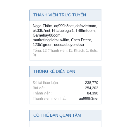
THÀNH VIÊN TRỰC TUYẾN
Ngọc Thắm
aq999h3net
dafavietnam
,
,
,
bk33k7net
Hitclublegal1
Tr88mtcom
,
,
,
Gamehay88com
,
marketingdichvuwifim
Caco Decor
,
,
123b1green
usedacbuyersksa
,
Tổng: 12 (Thành viên: 11, Khách: 1, Bots:
0)
THỐNG KÊ DIỄN ĐÀN
Đề tài thảo luận:
238,770
Bài viết:
254,202
Thành viên:
84,390
Thành viên mới nhất:
aq999h3net
CÓ THỂ BẠN QUAN TÂM