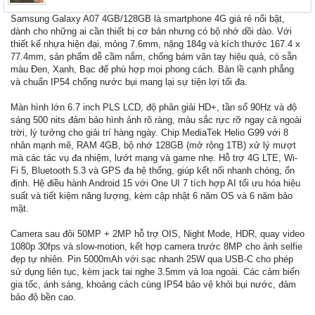
Samsung Galaxy A07 4GB/128GB là smartphone 4G giá rẻ nổi bật,
dành cho những ai cần thiết bị cơ bản nhưng có bộ nhớ dồi dào. Với
thiết kế nhựa hiện đại, mỏng 7.6mm, nặng 184g và kích thước 167.4 x
77.4mm, sản phẩm dễ cầm nắm, chống bám vân tay hiệu quả, có sẵn
màu Đen, Xanh, Bạc để phù hợp mọi phong cách. Bản lề cạnh phẳng
và chuẩn IP54 chống nước bụi mang lại sự tiện lợi tối đa.
Màn hình lớn 6.7 inch PLS LCD, độ phân giải HD+, tần số 90Hz và độ
sáng 500 nits đảm bảo hình ảnh rõ ràng, màu sắc rực rỡ ngay cả ngoài
trời, lý tưởng cho giải trí hàng ngày. Chip MediaTek Helio G99 với 8
nhân mạnh mẽ, RAM 4GB, bộ nhớ 128GB (mở rộng 1TB) xử lý mượt
mà các tác vụ đa nhiệm, lướt mạng và game nhẹ. Hỗ trợ 4G LTE, Wi-
Fi 5, Bluetooth 5.3 và GPS đa hệ thống, giúp kết nối nhanh chóng, ổn
định. Hệ điều hành Android 15 với One UI 7 tích hợp AI tối ưu hóa hiệu
suất và tiết kiệm năng lượng, kèm cập nhật 6 năm OS và 6 năm bảo
mật.
Camera sau đôi 50MP + 2MP hỗ trợ OIS, Night Mode, HDR, quay video
1080p 30fps và slow-motion, kết hợp camera trước 8MP cho ảnh selfie
đẹp tự nhiên. Pin 5000mAh với sạc nhanh 25W qua USB-C cho phép
sử dụng liên tục, kèm jack tai nghe 3.5mm và loa ngoài. Các cảm biến
gia tốc, ánh sáng, khoảng cách cùng IP54 bảo vệ khỏi bụi nước, đảm
bảo độ bền cao.