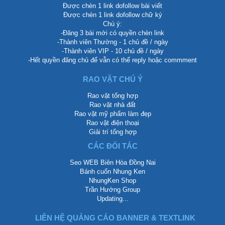
Được chèn 1 link dofollow bài viết
Được chèn 1 link dofollow chữ ký
Chú ý:
-Đăng 3 bài mới có quyền chèn link
-Thành viên Thường - 1 chủ đề / ngày
-Thành viên VIP - 10 chủ đề / ngày
-Hết quyền đăng chủ để vẫn có thể reply hoặc commment
RAO VẶT CHÚ Ý
Rao vặt tổng hợp
Rao vặt nhà đất
Rao vặt mỹ phẩm làm đẹp
Rao vặt điện thoại
Giải trí tổng hợp
CÁC ĐỐI TÁC
Seo WEB Biên Hòa Đồng Nai
Bánh cuốn Nhung Ken
NhungKen Shop
Trần Hướng Group
Updating...
LIÊN HỆ QUẢNG CÁO BANNER & TEXTLINK