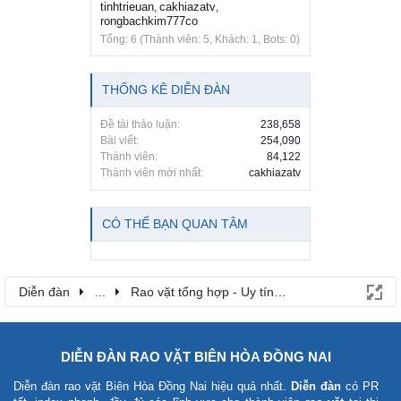
tinhtrieuan
cakhiazatv
,
,
rongbachkim777co
Tổng: 6 (Thành viên: 5, Khách: 1, Bots: 0)
THỐNG KÊ DIỄN ĐÀN
Đề tài thảo luận:
238,658
Bài viết:
254,090
Thành viên:
84,122
Thành viên mới nhất:
cakhiazatv
CÓ THỂ BẠN QUAN TÂM
Diễn đàn
...
Rao vặt tổng hợp - Uy tín - Miễn phí
DIỄN ĐÀN RAO VẶT BIÊN HÒA ĐỒNG NAI
Diễn đàn rao vặt Biên Hòa Đồng Nai
hiệu quả nhất.
Diễn đàn
có PR