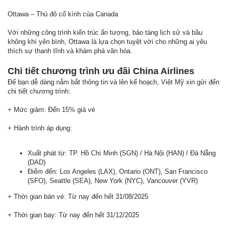
Ottawa – Thủ đô cổ kính của Canada
Với những công trình kiến trúc ấn tượng, bảo tàng lịch sử và bầu
không khí yên bình, Ottawa là lựa chọn tuyệt vời cho những ai yêu
thích sự thanh tĩnh và khám phá văn hóa.
Chi tiết chương trình ưu đãi China Airlines
Để bạn dễ dàng nắm bắt thông tin và lên kế hoạch, Việt Mỹ xin gửi đến
chi tiết chương trình:
+ Mức giảm: Đến 15% giá vé
+ Hành trình áp dụng:
Xuất phát từ: TP. Hồ Chí Minh (SGN) / Hà Nội (HAN) / Đà Nẵng
(DAD)
Điểm đến: Los Angeles (LAX), Ontario (ONT), San Francisco
(SFO), Seattle (SEA), New York (NYC), Vancouver (YVR)
+ Thời gian bán vé: Từ nay đến hết 31/08/2025
+ Thời gian bay: Từ nay đến hết 31/12/2025