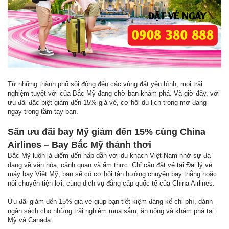
Từ những thành phố sôi động đến các vùng đất yên bình, mọi trải
nghiệm tuyệt vời của Bắc Mỹ đang chờ bạn khám phá. Và giờ đây, với
ưu đãi đặc biệt giảm đến 15% giá vé, cơ hội du lịch trong mơ đang
ngay trong tầm tay bạn.
Săn ưu đãi bay Mỹ giảm đến 15% cùng China
Airlines – Bay Bắc Mỹ thảnh thơi
Bắc Mỹ luôn là điểm đến hấp dẫn với du khách Việt Nam nhờ sự đa
dạng về văn hóa, cảnh quan và ẩm thực. Chỉ cần đặt vé tại Đại lý vé
máy bay Việt Mỹ, bạn sẽ có cơ hội tận hưởng chuyến bay thẳng hoặc
nối chuyến tiện lợi, cùng dịch vụ đẳng cấp quốc tế của China Airlines.
Ưu đãi giảm đến 15% giá vé giúp bạn tiết kiệm đáng kể chi phí, dành
ngân sách cho những trải nghiệm mua sắm, ăn uống và khám phá tại
Mỹ và Canada.