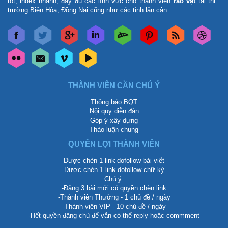
tốt, index nhanh, đầy đủ các lĩnh vực cho thành viên
rao vặt
tại thị
trường Biên Hòa, Đồng Nai cũng như các tỉnh lân cận.
THÀNH VIÊN CẦN CHÚ Ý
Thông báo BQT
Nội quy diễn đàn
Góp ý xây dựng
Thảo luận chung
QUYỀN LỢI THÀNH VIÊN
Được chèn 1 link dofollow bài viết
Được chèn 1 link dofollow chữ ký
Chú ý:
-Đăng 3 bài mới có quyền chèn link
-Thành viên Thường - 1 chủ đề / ngày
-Thành viên VIP - 10 chủ đề / ngày
-Hết quyền đăng chủ để vẫn có thể reply hoặc commment