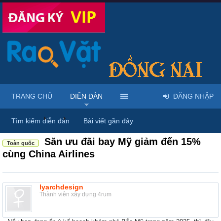
TRANG CHỦ
DIỄN ĐÀN
ĐĂNG NHẬP
Diễn đàn
...
Rao vặt tổng hợp - Uy tín - Miễn phí
Tìm kiếm diễn đàn
Bài viết gần đây
Săn ưu đãi bay Mỹ giảm đến 15%
Toàn quốc
cùng China Airlines
lyarchdesign
Thành viên xây dựng 4rum