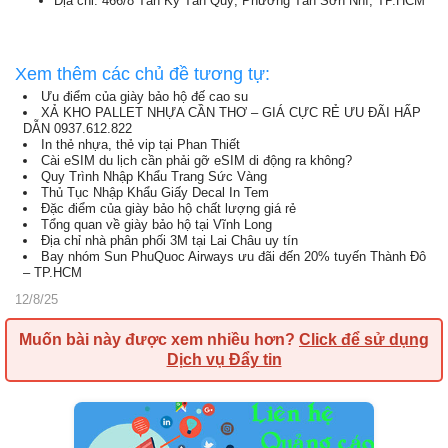
Địa chỉ: 466/8 Tân Kỳ Tân Quý, Phường Tân Sơn Nhì, TP.HCM
Xem thêm các chủ đề tương tự:
Ưu điểm của giày bảo hộ đế cao su
XẢ KHO PALLET NHỰA CẦN THƠ – GIÁ CỰC RẺ ƯU ĐÃI HẤP
DẪN 0937.612.822
In thẻ nhựa, thẻ vip tại Phan Thiết
Cài eSIM du lịch cần phải gỡ eSIM di động ra không?
Quy Trình Nhập Khẩu Trang Sức Vàng
Thủ Tục Nhập Khẩu Giấy Decal In Tem
Đặc điểm của giày bảo hộ chất lượng giá rẻ
Tổng quan về giày bảo hộ tại Vĩnh Long
Địa chỉ nhà phân phối 3M tại Lai Châu uy tín
Bay nhóm Sun PhuQuoc Airways ưu đãi đến 20% tuyến Thành Đô
– TP.HCM
12/8/25
Muốn bài này được xem nhiều hơn?
Click để sử dụng
Dịch vụ Đẩy tin