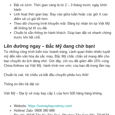
Đặt vé sớm: Thời gian vàng là từ 2 – 3 tháng trước ngày khởi
hành.
Linh hoạt thời gian bay: Bay vào giữa tuần hoặc các giờ ít cao
điểm sẽ có giá tốt hơn.
Theo dõi chương trình khuyến mãi: Đăng ký nhận tin tại Việt Mỹ
để không bỏ lỡ ưu đãi.
Chuẩn bị sẵn thông tin hành khách: Giúp bạn đặt vé nhanh chóng
trước khi hết chỗ.
Lên đường ngay – Bắc Mỹ đang chờ bạn!
Từ những công trình kiến trúc hoành tráng, cảnh quan thiên nhiên tuyệt
mỹ đến nền văn hóa đa sắc màu, Bắc Mỹ chắc chắn sẽ mang đến cho
bạn chuyến du lịch đáng nhớ. Giờ đây, với ưu đãi giảm đến 15% cùng
China Airlines tại Việt Mỹ, hành trình mơ ước của bạn đã trong tầm tay.
Chuẩn bị vali, hộ chiếu và bắt đầu chuyến phiêu lưu thôi!
Thông tin liên hệ đặt vé:
Việt Mỹ – Đại lý vé máy bay cấp 1 của hơn 500 hãng hàng không
Website:
https://vemaybayvietmy.com/
Hotline/ Zalo: 0908 380 888