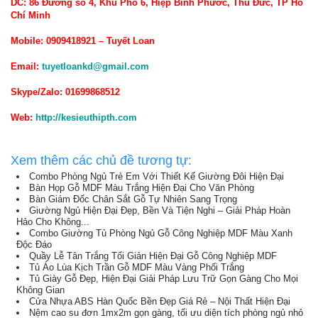
DC: 86 Đường số 4, Khu Phố 6, Hiệp Bình Phước, Thủ Đức, TP Hồ
Chí Minh
Mobile: 0909418921 – Tuyết Loan
Email:
tuyetloankd@gmail.com
Skype/Zalo: 01699868512
Web:
http://kesieuthipth.com
Xem thêm các chủ đề tương tự:
Combo Phòng Ngủ Trẻ Em Với Thiết Kế Giường Đôi Hiện Đại
Bàn Họp Gỗ MDF Màu Trắng Hiện Đại Cho Văn Phòng
Bàn Giám Đốc Chân Sắt Gỗ Tự Nhiên Sang Trọng
Giường Ngủ Hiện Đại Đẹp, Bền Và Tiện Nghi – Giải Pháp Hoàn
Hảo Cho Không...
Combo Giường Tủ Phòng Ngủ Gỗ Công Nghiệp MDF Màu Xanh
Độc Đáo
Quầy Lễ Tân Trắng Tối Giản Hiện Đại Gỗ Công Nghiệp MDF
Tủ Áo Lùa Kịch Trần Gỗ MDF Màu Vàng Phối Trắng
Tủ Giày Gỗ Đẹp, Hiện Đại Giải Pháp Lưu Trữ Gọn Gàng Cho Mọi
Không Gian
Cửa Nhựa ABS Hàn Quốc Bền Đẹp Giá Rẻ – Nội Thất Hiện Đại
Nệm cao su đơn 1mx2m gọn gàng, tối ưu diện tích phòng ngủ nhỏ