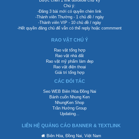
Được chèn 1 link dofollow chữ ký
Chú ý:
-Đăng 3 bài mới có quyền chèn link
-Thành viên Thường - 1 chủ đề / ngày
-Thành viên VIP - 10 chủ đề / ngày
-Hết quyền đăng chủ để vẫn có thể reply hoặc commment
RAO VẶT CHÚ Ý
Rao vặt tổng hợp
Rao vặt nhà đất
Rao vặt mỹ phẩm làm đẹp
Rao vặt điện thoại
Giải trí tổng hợp
CÁC ĐỐI TÁC
Seo WEB Biên Hòa Đồng Nai
Bánh cuốn Nhung Ken
NhungKen Shop
Trần Hướng Group
Updating...
LIÊN HỆ QUẢNG CÁO BANNER & TEXTLINK
Biên Hòa, Đồng Nai, Việt Nam