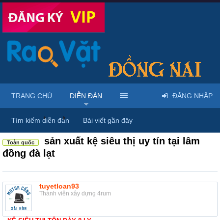
TRANG CHỦ
DIỄN ĐÀN
ĐĂNG NHẬP
Diễn đàn
...
Nội thất & Ngoại thất
Tìm kiếm diễn đàn
Bài viết gần đây
sản xuất kệ siêu thị uy tín tại lâm
Toàn quốc
đồng đà lạt
tuyetloan93
Thành viên xây dựng 4rum