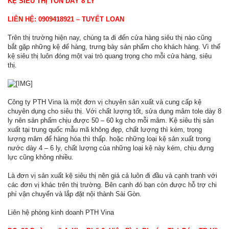
KỆ SIÊU THỊ TÔN DÀY 8 LY
LIÊN HỆ: 0909418921 – TUYẾT LOAN
Trên thị trường hiện nay, chúng ta đi đến cửa hàng siêu thị nào cũng
bắt gặp những kệ để hàng, trưng bày sản phẩm cho khách hàng. Vì thế
kệ siêu thị luôn đóng một vai trò quang trọng cho mỗi cửa hàng, siêu
thị.
Công ty PTH Vina là một đơn vị chuyên sản xuất và cung cấp kệ
chuyên dụng cho siêu thị. Với chất lượng tốt, sửa dụng mâm tole dày 8
ly nên sản phẩm chịu được 50 – 60 kg cho mỗi mâm. Kệ siêu thị sản
xuất tại trung quốc mẫu mã không đẹp, chất lượng thì kém, trọng
lượng mâm để hàng hóa thì thấp. hoặc những loại kệ sản xuất trong
nước dày 4 – 6 ly, chất lượng của những loại kệ này kém, chịu đựng
lực cũng không nhiều.
Là đơn vị sản xuất kệ siêu thị nên giá cả luôn đi đầu và cạnh tranh với
các đơn vị khác trên thị trường. Bên cạnh đó bạn còn được hỗ trợ chi
phí vận chuyển và lắp đặt nội thành Sài Gòn.
Liên hệ phòng kinh doanh PTH Vina