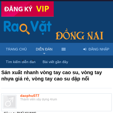
TRANG CHỦ
DIỄN ĐÀN
ĐĂNG NHẬP
Diễn đàn
...
Rao vặt tổng hợp - Uy tín - Miễn phí
Tìm kiếm diễn đàn
Bài viết gần đây
Sản xuất nhanh vòng tay cao su, vòng tay
nhựa giá rẻ, vòng tay cao su dập nổi
dacphu077
Thành viên xây dựng 4rum