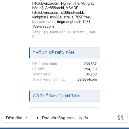
hitclubvinzacom
Nghiêm Hà My
giày
,
,
bảo hộ
Ae888archi
ASADF
,
,
,
hitclubvinsacom
c168networkk
,
,
vinhphat1
md88australia
789Ffree
,
,
,
tacgiavohanhi
tingredeghealth1981
,
,
789winnjcom
Tổng: 18 (Thành viên: 17, Khách: 1, Bots:
0)
THỐNG KÊ DIỄN ĐÀN
Đề tài thảo luận:
238,687
Bài viết:
254,119
Thành viên:
84,168
Thành viên mới nhất:
bet88v4com
CÓ THỂ BẠN QUAN TÂM
Diễn đàn
...
Rao vặt tổng hợp - Uy tín - Miễn phí