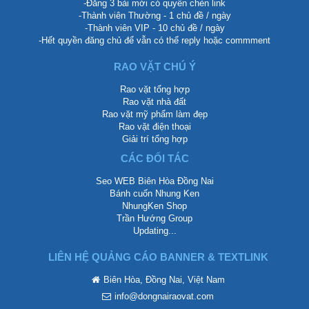
-Đăng 3 bài mới có quyền chèn link
-Thành viên Thường - 1 chủ đề / ngày
-Thành viên VIP - 10 chủ đề / ngày
-Hết quyền đăng chủ để vẫn có thể reply hoặc commment
RAO VẶT CHÚ Ý
Rao vặt tổng hợp
Rao vặt nhà đất
Rao vặt mỹ phẩm làm đẹp
Rao vặt điện thoại
Giải trí tổng hợp
CÁC ĐỐI TÁC
Seo WEB Biên Hòa Đồng Nai
Bánh cuốn Nhung Ken
NhungKen Shop
Trần Hướng Group
Updating...
LIÊN HỆ QUẢNG CÁO BANNER & TEXTLINK
Biên Hòa, Đồng Nai, Việt Nam
info@dongnairaovat.com