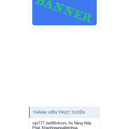
THÀNH VIÊN TRỰC TUYẾN
vipr777
bet88v4com
Xe Nâng Hiệp
,
,
Phát
Khanhnganpalletnhua
,
,