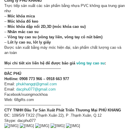
Công ty PHÚ KHANG
Trực tiếp sản xuất các sản phẩm bằng nhựa PVC không qua trung gian
như
–
Móc khóa mica
–
Móc khóa đổ keo
–
Móc khóa dập nổi 2D,3D (móc khóa cao su)
–
Nhãn mác cao su
–
Vòng tay cao su (vòng tay liền, vòng tay có nút bấm)
–
Lót ly cao su, lót ly giấy
Được sản xuất bằng máy móc hiện đại, sản phẩm chất lượng cao và
an toàn
Mọi chi tiết xin liên hệ để được báo giá
vòng tay cao su
:
———————————————
ĐẮC PHÚ
Hotline:
0908 773 966 – 0918 663 977
Email:
phukhangqt@gmail.com
Email:
dacphu077@gmail.com
Facebook/xuongmockhoa
Web: 68gifts.com
———————————————
CTY TNHH Đầu Tư Sản Xuất Phát Triển Thương Mại PHÚ KHANG
ĐC: 109/5/9 TX22 (Thạnh Xuân 22), P .Thạnh Xuân, Q.12
Skype: dacphu077