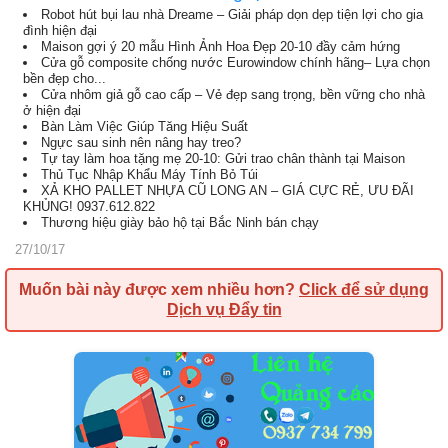
Robot hút bụi lau nhà Dreame – Giải pháp dọn dẹp tiện lợi cho gia
đình hiện đại
Maison gợi ý 20 mẫu Hình Ảnh Hoa Đẹp 20-10 đầy cảm hứng
Cửa gỗ composite chống nước Eurowindow chính hãng– Lựa chọn
bền đẹp cho...
Cửa nhôm giả gỗ cao cấp – Vẻ đẹp sang trọng, bền vững cho nhà
ở hiện đại
Bàn Làm Việc Giúp Tăng Hiệu Suất
Ngực sau sinh nên nâng hay treo?
Tự tay làm hoa tặng mẹ 20-10: Gửi trao chân thành tại Maison
Thủ Tục Nhập Khẩu Máy Tính Bỏ Túi
XẢ KHO PALLET NHỰA CŨ LONG AN – GIÁ CỰC RẺ, ƯU ĐÃI
KHỦNG! 0937.612.822
Thương hiệu giày bảo hộ tại Bắc Ninh bán chạy
27/10/17
Muốn bài này được xem nhiều hơn?
Click để sử dụng
Dịch vụ Đẩy tin