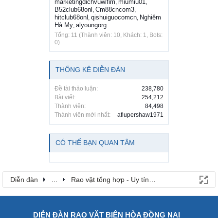
marketingdichvuwifim
miumiu01
,
,
B52club68onl
Cm88cncom3
,
,
hitclub68onl
qishuiguocomcn
Nghiêm
,
,
Hà My
alyoungorg
,
Tổng: 11 (Thành viên: 10, Khách: 1, Bots:
0)
THỐNG KÊ DIỄN ĐÀN
Đề tài thảo luận:
238,780
Bài viết:
254,212
Thành viên:
84,498
Thành viên mới nhất:
aflupershaw1971
CÓ THỂ BẠN QUAN TÂM
Diễn đàn
...
Rao vặt tổng hợp - Uy tín - Miễn phí
DIỄN ĐÀN RAO VẶT BIÊN HÒA ĐỒNG NAI