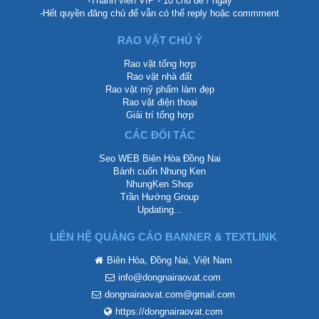
-Thành viên VIP - 10 chủ đề / ngày
-Hết quyền đăng chủ để vẫn có thể reply hoặc commment
RAO VẶT CHÚ Ý
Rao vặt tổng hợp
Rao vặt nhà đất
Rao vặt mỹ phẩm làm đẹp
Rao vặt điện thoại
Giải trí tổng hợp
CÁC ĐỐI TÁC
Seo WEB Biên Hòa Đồng Nai
Bánh cuốn Nhung Ken
NhungKen Shop
Trần Hướng Group
Updating...
LIÊN HỆ QUẢNG CÁO BANNER & TEXTLINK
Biên Hòa, Đồng Nai, Việt Nam
info@dongnairaovat.com
dongnairaovat.com@gmail.com
https://dongnairaovat.com