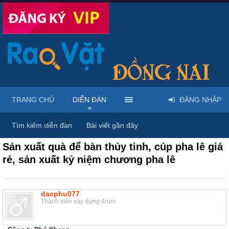
TRANG CHỦ
DIỄN ĐÀN
ĐĂNG NHẬP
Diễn đàn
...
Rao vặt tổng hợp - Uy tín - Miễn phí
Tìm kiếm diễn đàn
Bài viết gần đây
Sản xuất quà để bàn thủy tinh, cúp pha lê giá
rẻ, sản xuất kỷ niệm chương pha lê
dacphu077
Thành viên xây dựng 4rum