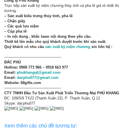
Công ty Phú Khang
Trực tiếp sản xuất kỷ niệm chương thủy tinh và pha lê giá rẻ nhất thị
trường :
– Sản xuất biểu trưng thủy tinh, pha lê
– Chặn giấy
– Các quà lưu niệm
– Cúp pha lê
– In nội dung , khắc laser nội dung theo yêu cầu.
Thiết kế lên mẫu cho quý khách duyệt trước khi sản xuất.
Quý khách có nhu cầu
sản xuất kỷ niệm chương
xin liên hệ :
———————————————-
ĐẮC PHÚ
Hotline: 0908 773 966 – 0918 663 977
Email:
phukhangqt@gmail.com
Email:
dacphu077@gmail.com
Website: 68gifts.com
———————————————-
CTY TNHH Đầu Tư Sản Xuất Phát Triển Thương Mại PHÚ KHANG
ĐC: 109/5/9 TX22 (Thạnh Xuân 22), P .Thạnh Xuân, Q.12
Skype: dacphu077
Xem thêm các chủ đề tương tự: