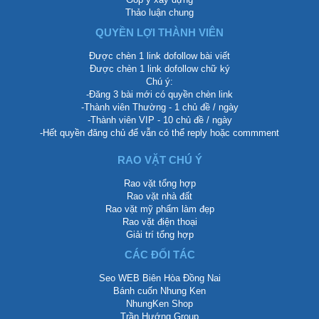
Thảo luận chung
QUYỀN LỢI THÀNH VIÊN
Được chèn 1 link dofollow bài viết
Được chèn 1 link dofollow chữ ký
Chú ý:
-Đăng 3 bài mới có quyền chèn link
-Thành viên Thường - 1 chủ đề / ngày
-Thành viên VIP - 10 chủ đề / ngày
-Hết quyền đăng chủ để vẫn có thể reply hoặc commment
RAO VẶT CHÚ Ý
Rao vặt tổng hợp
Rao vặt nhà đất
Rao vặt mỹ phẩm làm đẹp
Rao vặt điện thoại
Giải trí tổng hợp
CÁC ĐỐI TÁC
Seo WEB Biên Hòa Đồng Nai
Bánh cuốn Nhung Ken
NhungKen Shop
Trần Hướng Group