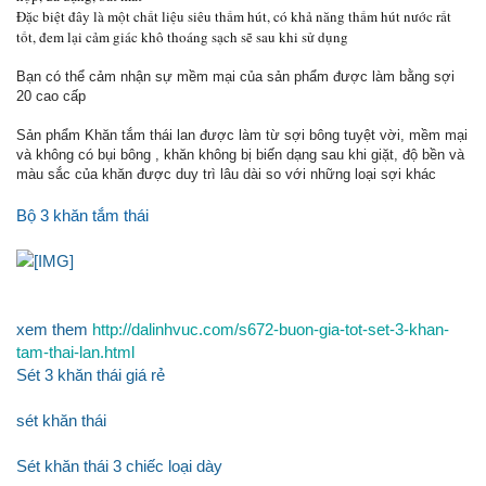
Đặc biệt đây là một chất liệu siêu thấm hút, có khả năng thấm hút nước rất
tốt, đem lại cảm giác khô thoáng sạch sẽ sau khi sử dụng
Bạn có thể cảm nhận sự mềm mại của sản phẩm được làm bằng sợi
20 cao cấp
Sản phẩm Khăn tắm thái lan được làm từ sợi bông tuyệt vời, mềm mại
và không có bụi bông , khăn không bị biến dạng sau khi giặt, độ bền và
màu sắc của khăn được duy trì lâu dài so với những loại sợi khác
Bộ 3 khăn tắm thái
xem them
http://dalinhvuc.com/s672-buon-gia-tot-set-3-khan-
tam-thai-lan.html
Sét 3 khăn thái giá rẻ
sét khăn thái
Sét khăn thái 3 chiếc loại dày