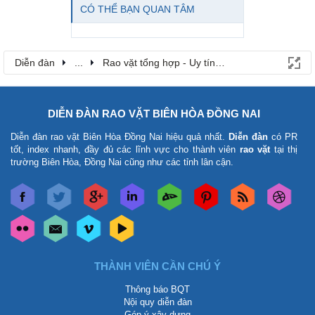
CÓ THỂ BẠN QUAN TÂM
Diễn đàn
...
Rao vặt tổng hợp - Uy tín - Miễn phí
DIỄN ĐÀN RAO VẶT BIÊN HÒA ĐỒNG NAI
Diễn đàn rao vặt Biên Hòa Đồng Nai
hiệu quả nhất.
Diễn đàn
có PR
tốt, index nhanh, đầy đủ các lĩnh vực cho thành viên
rao vặt
tại thị
trường Biên Hòa, Đồng Nai cũng như các tỉnh lân cận.
THÀNH VIÊN CẦN CHÚ Ý
Thông báo BQT
Nội quy diễn đàn
Góp ý xây dựng