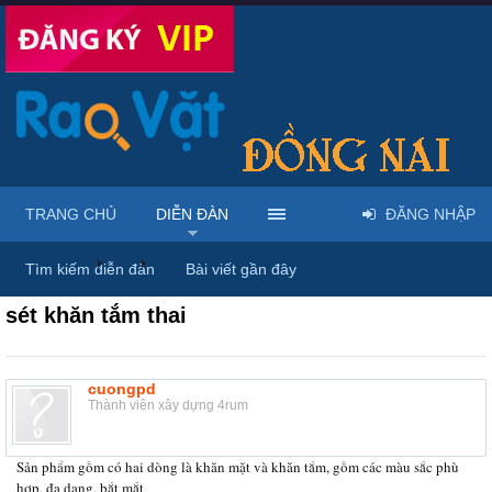
TRANG CHỦ
DIỄN ĐÀN
ĐĂNG NHẬP
Diễn đàn
...
Rao vặt tổng hợp - Uy tín - Miễn phí
Tìm kiếm diễn đàn
Bài viết gần đây
sét khăn tắm thai
cuongpd
Thành viên xây dựng 4rum
Sản phẩm gồm có hai dòng là khăn mặt và khăn tắm, gồm các màu sắc phù
hợp, đa dạng, bắt mắt