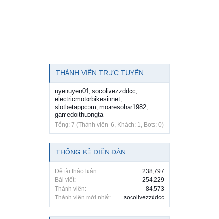
THÀNH VIÊN TRỰC TUYẾN
uyenuyen01
socolivezzddcc
,
,
electricmotorbikesinnet
,
slotbetappcom
moaresohar1982
,
,
gamedoithuongta
Tổng: 7 (Thành viên: 6, Khách: 1, Bots: 0)
THỐNG KÊ DIỄN ĐÀN
Đề tài thảo luận:
238,797
Bài viết:
254,229
Thành viên:
84,573
Thành viên mới nhất:
socolivezzddcc