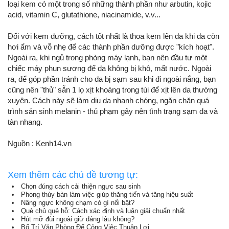
loại kem có một trong số những thành phần như arbutin, kojic
acid, vitamin C, glutathione, niacinamide, v.v...
Đối với kem dưỡng, cách tốt nhất là thoa kem lên da khi da còn
hơi ẩm và vỗ nhẹ để các thành phần dưỡng được "kích hoạt".
Ngoài ra, khi ngủ trong phòng máy lạnh, bạn nên đầu tư một
chiếc máy phun sương để da không bị khô, mất nước. Ngoài
ra, để góp phần tránh cho da bị sạm sau khi đi ngoài nắng, bạn
cũng nên "thủ" sẵn 1 lọ xịt khoáng trong túi để xịt lên da thường
xuyên. Cách này sẽ làm dịu da nhanh chóng, ngăn chặn quá
trình sản sinh melanin - thủ phạm gây nên tình trạng sạm da và
tàn nhang.
Nguồn : Kenh14.vn
Xem thêm các chủ đề tương tự:
Chọn đúng cách cải thiện ngực sau sinh
Phong thủy bàn làm việc giúp thăng tiến và tăng hiệu suất
Nâng ngực không chạm có gì nổi bật?
Quẻ chủ quẻ hỗ: Cách xác định và luận giải chuẩn nhất
Hút mỡ đùi ngoài giữ dáng lâu không?
Bố Trí Văn Phòng Để Công Việc Thuận Lợi