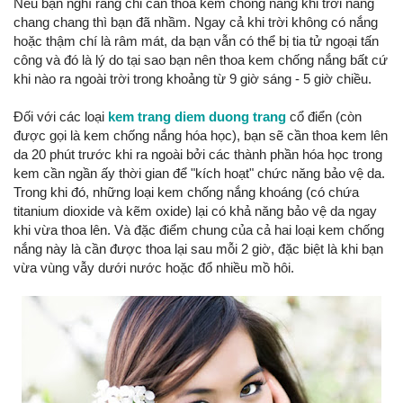
Nếu bạn nghĩ rằng chỉ cần thoa kem chống nắng khi trời nắng
chang chang thì bạn đã nhầm. Ngay cả khi trời không có nắng
hoặc thậm chí là râm mát, da bạn vẫn có thể bị tia tử ngoại tấn
công và đó là lý do tại sao bạn nên thoa kem chống nắng bất cứ
khi nào ra ngoài trời trong khoảng từ 9 giờ sáng - 5 giờ chiều.
Đối với các loại
kem trang diem duong trang
cổ điển (còn
được gọi là kem chống nắng hóa học), bạn sẽ cần thoa kem lên
da 20 phút trước khi ra ngoài bởi các thành phần hóa học trong
kem cần ngần ấy thời gian để "kích hoạt" chức năng bảo vệ da.
Trong khi đó, những loại kem chống nắng khoáng (có chứa
titanium dioxide và kẽm oxide) lại có khả năng bảo vệ da ngay
khi vừa thoa lên. Và đặc điểm chung của cả hai loại kem chống
nắng này là cần được thoa lại sau mỗi 2 giờ, đặc biệt là khi bạn
vừa vùng vẫy dưới nước hoặc đổ nhiều mồ hôi.