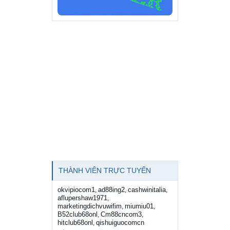
THÀNH VIÊN TRỰC TUYẾN
okvipiocom1
ad88ing2
cashwinitalia
,
,
,
aflupershaw1971
,
marketingdichvuwifim
miumiu01
,
,
B52club68onl
Cm88cncom3
,
,
hitclub68onl
qishuiguocomcn
,