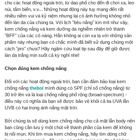
cho các hoạt động ngoài trời, từ dạo phố cho đến đi chơi xa, leo
núi, tắm biển, v.v... Những hoạt động này tuy mang đến rất
nhiều niềm vui và kỷ niệm nhưng lại có ảnh hưởng không nhỏ
đến làn da của chúng ta. Với lịch "bêu nắng" kín mít như vậy,
kem chống nắng và kem dưỡng da nghiễm nhiên trở thành
"BFF" của các cô nàng. Hẳn không ai còn xa lạ với những sản
phẩm này nhưng bạn có chắc mình đã biết sử dụng chúng một
cách "pro" chưa? Hãy ngâm cứu loạt tip sau đây để giữ được
làn da trắng mịn suốt cả kỳ nghỉ nhé!
Chọn đúng kem chống nắng
Đối với các hoạt động ngoài trời, bạn cần đảm bảo loại kem
chống nắng
thebol
mình dùng có SPF (chỉ số chống nắng) từ
30 trở lên và là loại chống nắng phổ rộng (broad-spectrum) -
điều này có nghĩa da bạn sẽ được bảo vệ khỏi cả tia UVA lẫn
UVB có hại trong ánh nắng mặt trời.
Bởi chúng ta sẽ dùng kem chống nắng cho cả mặt lẫn body nên
bạn cũng cần lưu ý một chút về thành phần của kem để không
bị nổi mụn. Khi tìm mua kem chống nắng, hãy tìm dòng chữ