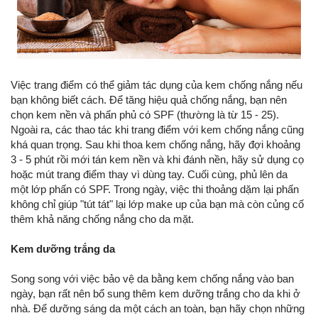
Việc trang điểm có thể giảm tác dụng của kem chống nắng nếu
bạn không biết cách. Để tăng hiệu quả chống nắng, bạn nên
chọn kem nền và phấn phủ có SPF (thường là từ 15 - 25).
Ngoài ra, các thao tác khi trang điểm với kem chống nắng cũng
khá quan trọng. Sau khi thoa kem chống nắng, hãy đợi khoảng
3 - 5 phút rồi mới tán kem nền và khi đánh nền, hãy sử dụng cọ
hoặc mút trang điểm thay vì dùng tay. Cuối cùng, phủ lên da
một lớp phấn có SPF. Trong ngày, việc thi thoảng dặm lại phấn
không chỉ giúp "tút tát" lại lớp make up của bạn mà còn củng cố
thêm khả năng chống nắng cho da mặt.
Kem dưỡng trắng da
Song song với việc bảo vệ da bằng kem chống nắng vào ban
ngày, bạn rất nên bổ sung thêm kem dưỡng trắng cho da khi ở
nhà. Để dưỡng sáng da một cách an toàn, bạn hãy chọn những