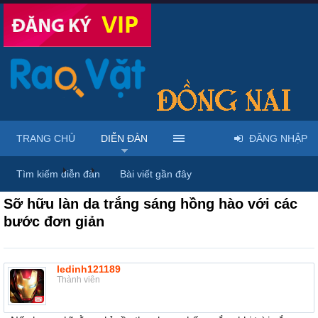
TRANG CHỦ
DIỄN ĐÀN
ĐĂNG NHẬP
Diễn đàn
...
Mỹ phẩm & spa làm đẹp tại Đồng Nai
Tìm kiếm diễn đàn
Bài viết gần đây
Sỡ hữu làn da trắng sáng hồng hào với các
bước đơn giản
ledinh121189
Thành viên