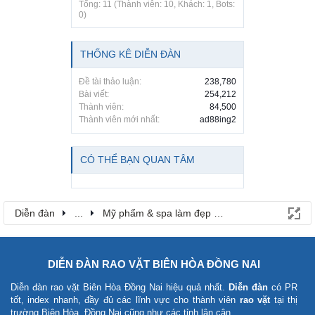
Tổng: 11 (Thành viên: 10, Khách: 1, Bots:
0)
THỐNG KÊ DIỄN ĐÀN
Đề tài thảo luận:
238,780
Bài viết:
254,212
Thành viên:
84,500
Thành viên mới nhất:
ad88ing2
CÓ THỂ BẠN QUAN TÂM
Diễn đàn
...
Mỹ phẩm & spa làm đẹp tại Đồng Nai
DIỄN ĐÀN RAO VẶT BIÊN HÒA ĐỒNG NAI
Diễn đàn rao vặt Biên Hòa Đồng Nai
hiệu quả nhất.
Diễn đàn
có PR
tốt, index nhanh, đầy đủ các lĩnh vực cho thành viên
rao vặt
tại thị
trường Biên Hòa, Đồng Nai cũng như các tỉnh lân cận.