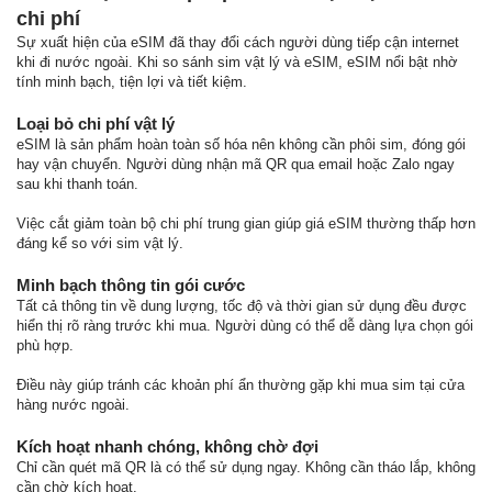
chi phí
Sự xuất hiện của eSIM đã thay đổi cách người dùng tiếp cận internet
khi đi nước ngoài. Khi so sánh sim vật lý và eSIM, eSIM nổi bật nhờ
tính minh bạch, tiện lợi và tiết kiệm.
Loại bỏ chi phí vật lý
eSIM là sản phẩm hoàn toàn số hóa nên không cần phôi sim, đóng gói
hay vận chuyển. Người dùng nhận mã QR qua email hoặc Zalo ngay
sau khi thanh toán.
Việc cắt giảm toàn bộ chi phí trung gian giúp giá eSIM thường thấp hơn
đáng kể so với sim vật lý.
Minh bạch thông tin gói cước
Tất cả thông tin về dung lượng, tốc độ và thời gian sử dụng đều được
hiển thị rõ ràng trước khi mua. Người dùng có thể dễ dàng lựa chọn gói
phù hợp.
Điều này giúp tránh các khoản phí ẩn thường gặp khi mua sim tại cửa
hàng nước ngoài.
Kích hoạt nhanh chóng, không chờ đợi
Chỉ cần quét mã QR là có thể sử dụng ngay. Không cần tháo lắp, không
cần chờ kích hoạt.