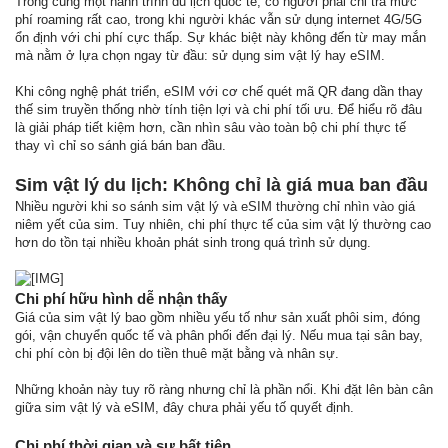
Trong cùng một hành trình du lịch quốc tế, có người phải chi trả mức
phí roaming rất cao, trong khi người khác vẫn sử dụng internet 4G/5G
ổn định với chi phí cực thấp. Sự khác biệt này không đến từ may mắn
mà nằm ở lựa chọn ngay từ đầu: sử dụng sim vật lý hay eSIM.
Khi công nghệ phát triển, eSIM với cơ chế quét mã QR đang dần thay
thế sim truyền thống nhờ tính tiện lợi và chi phí tối ưu. Để hiểu rõ đâu
là giải pháp tiết kiệm hơn, cần nhìn sâu vào toàn bộ chi phí thực tế
thay vì chỉ so sánh giá bán ban đầu.
Sim vật lý du lịch: Không chỉ là giá mua ban đầu
Nhiều người khi so sánh sim vật lý và eSIM thường chỉ nhìn vào giá
niêm yết của sim. Tuy nhiên, chi phí thực tế của sim vật lý thường cao
hơn do tồn tại nhiều khoản phát sinh trong quá trình sử dụng.
Chi phí hữu hình dễ nhận thấy
Giá của sim vật lý bao gồm nhiều yếu tố như sản xuất phôi sim, đóng
gói, vận chuyển quốc tế và phân phối đến đại lý. Nếu mua tại sân bay,
chi phí còn bị đội lên do tiền thuê mặt bằng và nhân sự.
Những khoản này tuy rõ ràng nhưng chỉ là phần nổi. Khi đặt lên bàn cân
giữa sim vật lý và eSIM, đây chưa phải yếu tố quyết định.
Chi phí thời gian và sự bất tiện