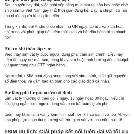
Sau chuyến bay dài, việc phải xếp hàng mua sim tại sân bay hoặc chờ
ship sim từ Việt Nam gây mất thời gian đáng kể. Đây là chi phí cơ hội
mà nhiều người không tính đến.
Trong khi đó, eSIM cho phép nhận mã QR ngay lập tức và kích hoạt
chỉ trong vài phút, giúp tiết kiệm thời gian và bắt đầu hành trình nhanh
hơn.
Rủi ro khi tháo lắp sim
Việc thay sim vật lý buộc người dùng phải tháo sim chính. Điều này
tiềm ẩn nguy cơ mất sim, hỏng khay sim hoặc ảnh hưởng đến các dịch
vụ quan trọng như OTP ngân hàng.
Ngược lại, eSIM hoạt động song song với sim chính, giúp giữ nguyên
số điện thoại và đảm bảo an toàn cho các giao dịch cá nhân.
Sự lãng phí từ gói cước cố định
Sim vật lý thường đi theo gói 7 ngày, 15 ngày hoặc 30 ngày. Nếu chỉ
sử dụng ngắn hơn, người dùng vẫn phải trả toàn bộ chi phí.
Điểm này khiến sim vật lý kém linh hoạt hơn khi so sánh với eSIM, vốn
cho phép lựa chọn dung lượng và thời gian sát với nhu cầu thực tế.
eSIM du lịch: Giải pháp kết nối hiện đại và tối ưu