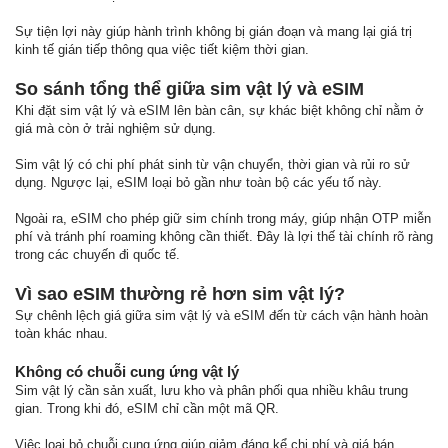
Sự tiện lợi này giúp hành trình không bị gián đoạn và mang lại giá trị
kinh tế gián tiếp thông qua việc tiết kiệm thời gian.
So sánh tổng thể giữa sim vật lý và eSIM
Khi đặt sim vật lý và eSIM lên bàn cân, sự khác biệt không chỉ nằm ở
giá mà còn ở trải nghiệm sử dụng.
Sim vật lý có chi phí phát sinh từ vận chuyển, thời gian và rủi ro sử
dụng. Ngược lại, eSIM loại bỏ gần như toàn bộ các yếu tố này.
Ngoài ra, eSIM cho phép giữ sim chính trong máy, giúp nhận OTP miễn
phí và tránh phí roaming không cần thiết. Đây là lợi thế tài chính rõ ràng
trong các chuyến đi quốc tế.
Vì sao eSIM thường rẻ hơn sim vật lý?
Sự chênh lệch giá giữa sim vật lý và eSIM đến từ cách vận hành hoàn
toàn khác nhau.
Không có chuỗi cung ứng vật lý
Sim vật lý cần sản xuất, lưu kho và phân phối qua nhiều khâu trung
gian. Trong khi đó, eSIM chỉ cần một mã QR.
Việc loại bỏ chuỗi cung ứng giúp giảm đáng kể chi phí và giá bán.