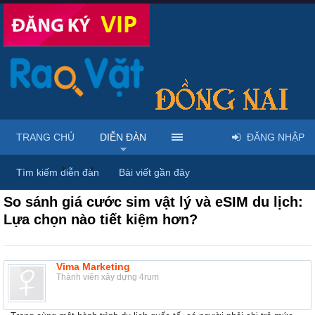
TRANG CHỦ
DIỄN ĐÀN
ĐĂNG NHẬP
Diễn đàn
...
Thảo luận chung & chia sẻ kinh nghiệm
Tìm kiếm diễn đàn
Bài viết gần đây
So sánh giá cước sim vật lý và eSIM du lịch:
Lựa chọn nào tiết kiệm hơn?
Vima Marketing
Thành viên xây dựng 4rum