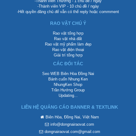
-Thành viên Thường - 1 chủ đề / ngày
-Thành viên VIP - 10 chủ đề / ngày
-Hết quyền đăng chủ để vẫn có thể reply hoặc commment
RAO VẶT CHÚ Ý
Rao vặt tổng hợp
Rao vặt nhà đất
Rao vặt mỹ phẩm làm đẹp
Rao vặt điện thoại
Giải trí tổng hợp
CÁC ĐỐI TÁC
Seo WEB Biên Hòa Đồng Nai
Bánh cuốn Nhung Ken
NhungKen Shop
Trần Hướng Group
Updating...
LIÊN HỆ QUẢNG CÁO BANNER & TEXTLINK
Biên Hòa, Đồng Nai, Việt Nam
info@dongnairaovat.com
dongnairaovat.com@gmail.com