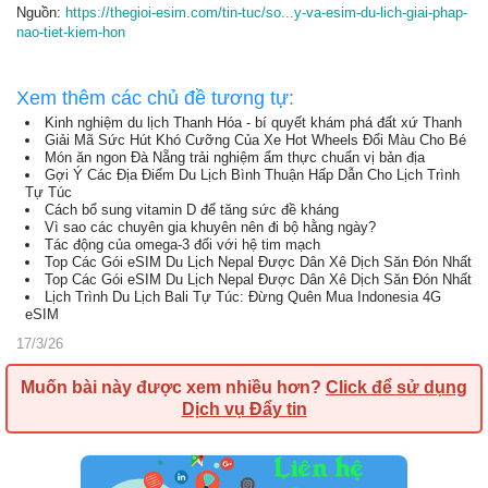
Nguồn:
https://thegioi-esim.com/tin-tuc/so...y-va-esim-du-lich-giai-phap-
nao-tiet-kiem-hon
Xem thêm các chủ đề tương tự:
Kinh nghiệm du lịch Thanh Hóa - bí quyết khám phá đất xứ Thanh
Giải Mã Sức Hút Khó Cưỡng Của Xe Hot Wheels Đổi Màu Cho Bé
Món ăn ngon Đà Nẵng trải nghiệm ẩm thực chuẩn vị bản địa
Gợi Ý Các Địa Điểm Du Lịch Bình Thuận Hấp Dẫn Cho Lịch Trình
Tự Túc
Cách bổ sung vitamin D để tăng sức đề kháng
Vì sao các chuyên gia khuyên nên đi bộ hằng ngày?
Tác động của omega-3 đối với hệ tim mạch
Top Các Gói eSIM Du Lịch Nepal Được Dân Xê Dịch Săn Đón Nhất
Top Các Gói eSIM Du Lịch Nepal Được Dân Xê Dịch Săn Đón Nhất
Lịch Trình Du Lịch Bali Tự Túc: Đừng Quên Mua Indonesia 4G
eSIM
17/3/26
Muốn bài này được xem nhiều hơn?
Click để sử dụng
Dịch vụ Đẩy tin