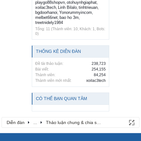
playgo88shopvn
otohuynhgiaphat
,
,
xoilac3tech
Linh Bilalo
tinhtrieuan
,
,
,
bgdoorhanoi
Yonorummyincom
,
,
melbet66net
bao ho 3m
,
,
treetnidely1984
Tổng: 11 (Thành viên: 10, Khách: 1, Bots:
0)
THỐNG KÊ DIỄN ĐÀN
Đề tài thảo luận:
238,723
Bài viết:
254,155
Thành viên:
84,254
Thành viên mới nhất:
xoilac3tech
CÓ THỂ BẠN QUAN TÂM
Diễn đàn
...
Thảo luận chung & chia sẻ kinh nghiệm