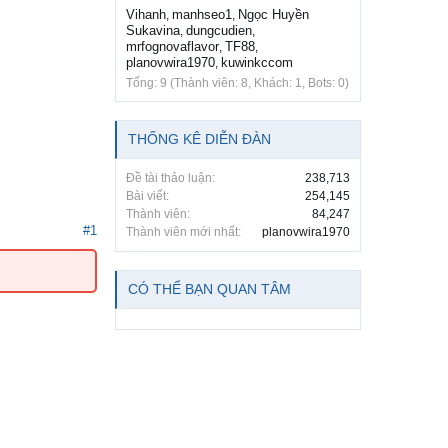
Vihanh
manhseo1
Ngọc Huyền
,
,
Sukavina
dungcudien
,
,
mrfognovaflavor
TF88
,
,
planovwira1970
kuwinkccom
,
Tổng: 9 (Thành viên: 8, Khách: 1, Bots: 0)
THỐNG KÊ DIỄN ĐÀN
Đề tài thảo luận:
238,713
Bài viết:
254,145
Thành viên:
84,247
#1
Thành viên mới nhất:
planovwira1970
CÓ THỂ BẠN QUAN TÂM