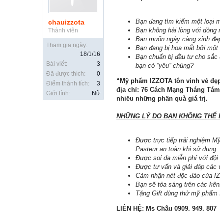
Bạn đang tìm kiếm một loại m
chauizzota
Bạn không hài lòng với dòng 
Thành viên
Bạn muốn ngày càng xinh đẹp
Tham gia ngày:
Bạn đang bị hoa mắt bởi một
18/1/16
Bạn chuẩn bị đầu tư cho sắc
Bài viết:
3
bạn có “yêu” chúng?
Đã được thích:
0
“Mỹ phẩm IZZOTA tôn vinh vẻ đẹp 
Điểm thành tích:
3
địa chỉ: 76 Cách Mạng Tháng Tám
Giới tính:
Nữ
nhiều những phần quà giá trị.
NHỮNG LÝ DO BẠN KHÔNG THỂ 
Được trực tiếp trải nghiệm 
Pasteur an toàn khi sử dụng.
Được soi da miễn phí với đội
Được tư vấn và giải đáp các 
Cảm nhận nét độc đáo của IZ
Bạn sẽ tỏa sáng trên các kênh 
Tặng Gift dùng thử mỹ phẩm 
LIÊN HỆ: Ms Châu 0909. 949. 807