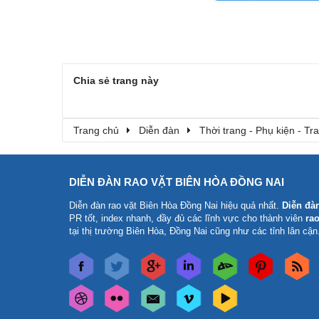
Chia sẻ trang này
Trang chủ
Diễn đàn
Thời trang - Phụ kiện - T
DIỄN ĐÀN RAO VẶT BIÊN HÒA ĐỒNG NAI
Diễn đàn rao vặt Biên Hòa Đồng Nai
hiệu quả nhất.
Diễn đà
PR tốt, index nhanh, đầy đủ các lĩnh vực cho thành viên
rao
tại thị trường Biên Hòa, Đồng Nai cũng như các tỉnh lân cận