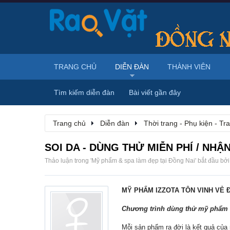
TRANG CHỦ
DIỄN ĐÀN
THÀNH VIÊN
Tìm kiếm diễn đàn
Bài viết gần đây
Trang chủ
Diễn đàn
Thời trang - Phụ kiện - T
SOI DA - DÙNG THỬ MIỄN PHÍ / NH
Thảo luận trong '
Mỹ phẩm & spa làm đẹp tại Đồng Nai
' bắt đầu bở
MỸ PHẨM IZZOTA TÔN VINH VẺ Đ
Chương trình dùng thử mỹ phẩm I
Mỗi sản phẩm ra đời là kết quả của 