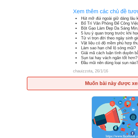
Xem thêm các chủ đề tươ
Hút mỡ đùi ngoài giữ dáng lâu 
Bố Trí Văn Phòng Để Công Việ
Bột Gạo Làm Đẹp Da Sáng Mịn
5 lưu ý quan trọng trước khi h
Tử vi trọn đời theo ngày sinh g
Vật liệu có độ mềm phù hợp th
Làm sao hạn chế lộ sóng mũi?
Giải mã cách luận tình duyên 
Sụn tai hay vách ngăn tốt hơn?
Đầu mũi nên dùng loại sụn nào
chauizzota
,
26/1/16
Muốn bài này được x