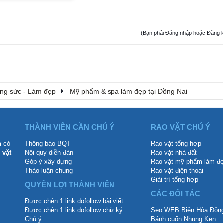
(Bạn phải Đăng nhập hoặc Đăng ký đ
rang sức - Làm đẹp
Mỹ phẩm & spa làm đẹp tại Đồng Nai
THÀNH VIÊN CẦN CHÚ Ý
RAO VẶT CHÚ Ý
n
có
Thông báo BQT
Rao vặt tổng hợp
 vặt
Nội quy diễn đàn
Rao vặt nhà đất
.
Góp ý xây dựng
Rao vặt mỹ phẩm làm đ
Thảo luận chung
Rao vặt điện thoại
Giải trí tổng hợp
QUYỀN LỢI THÀNH VIÊN
CÁC ĐỐI TÁC
Được chèn 1 link dofollow bài viết
Được chèn 1 link dofollow chữ ký
Seo WEB Biên Hòa Đồng
Chú ý:
Bánh cuốn Nhung Ken