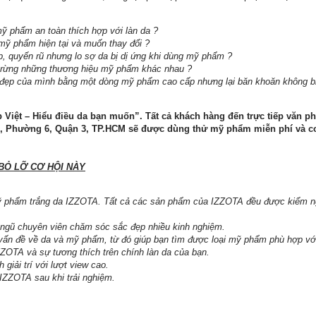
ỹ phẩm an toàn thích hợp với làn da ?
mỹ phẩm hiện tại và muốn thay đổi ?
, quyến rũ nhưng lo sợ da bị dị ứng khi dùng mỹ phẩm ?
 rừng những thương hiệu mỹ phẩm khác nhau ?
 đẹp của mình bằng một dòng mỹ phẩm cao cấp nhưng lại băn khoăn không bi
Việt – Hiểu điều da bạn muốn”. Tất cả khách hàng đến trực tiếp văn ph
, Phường 6, Quận 3, TP.HCM sẽ được dùng thử mỹ phẩm miễn phí và cơ
BỎ LỠ CƠ HỘI NÀY
Mỹ phẩm trắng da IZZOTA. Tất cả các sản phẩm của IZZOTA đều được kiểm ng
 ngũ chuyên viên chăm sóc sắc đẹp nhiều kinh nghiệm.
vấn đề về da và mỹ phẩm, từ đó giúp bạn tìm được loại mỹ phẩm phù hợp với
ZOTA và sự tương thích trên chính làn da của bạn.
giải trí với lượt view cao.
IZZOTA sau khi trải nghiệm.