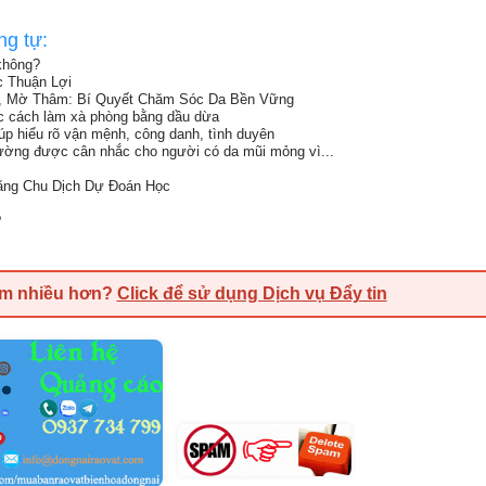
ng tự:
không?
c Thuận Lợi
, Mờ Thâm: Bí Quyết Chăm Sóc Da Bền Vững
ọc cách làm xà phòng bằng dầu dừa
iúp hiểu rõ vận mệnh, công danh, tình duyên
ường được cân nhắc cho người có da mũi mỏng vì...
bằng Chu Dịch Dự Đoán Học
?
em nhiều hơn?
Click để sử dụng Dịch vụ Đẩy tin