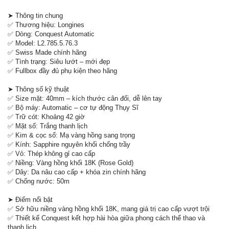
➤ Thông tin chung
✅ Thương hiệu: Longines
✅ Dòng: Conquest Automatic
✅ Model: L2.785.5.76.3
✅ Swiss Made chính hãng
✅ Tình trạng: Siêu lướt – mới đẹp
✅ Fullbox đầy đủ phụ kiện theo hãng
➤ Thông số kỹ thuật
✅ Size mặt: 40mm – kích thước cân đối, dễ lên tay
✅ Bộ máy: Automatic – cơ tự động Thụy Sĩ
✅ Trữ cót: Khoảng 42 giờ
✅ Mặt số: Trắng thanh lịch
✅ Kim & cọc số: Mạ vàng hồng sang trọng
✅ Kính: Sapphire nguyên khối chống trầy
✅ Vỏ: Thép không gỉ cao cấp
✅ Niềng: Vàng hồng khối 18K (Rose Gold)
✅ Dây: Da nâu cao cấp + khóa zin chính hãng
✅ Chống nước: 50m
➤ Điểm nổi bật
✅ Sở hữu niềng vàng hồng khối 18K, mang giá trị cao cấp vượt trội
✅ Thiết kế Conquest kết hợp hài hòa giữa phong cách thể thao và
thanh lịch