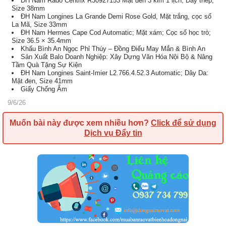
ĐH Nam Rado Centrix R30927153 Mặt đen 3 kim 1 lịch; Dây thép;
Size 38mm
ĐH Nam Longines La Grande Demi Rose Gold, Mặt trắng, cọc số
La Mã, Size 33mm
ĐH Nam Hermes Cape Cod Automatic; Mặt xám; Cọc số học trò;
Size 36.5 × 35.4mm
Khấu Bình An Ngọc Phỉ Thúy – Đồng Điếu May Mắn & Bình An
Sản Xuất Balo Doanh Nghiệp: Xây Dựng Văn Hóa Nội Bộ & Nâng
Tầm Quà Tặng Sự Kiện
ĐH Nam Longines Saint-Imier L2.766.4.52.3 Automatic; Dây Da:
Mặt đen, Size 41mm
Giấy Chống Ẩm
9/6/26
Muốn bài này được xem nhiều hơn?
Click để sử dụng
Dịch vụ Đẩy tin