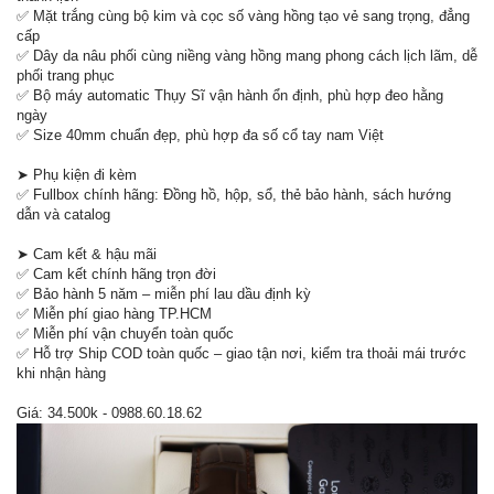
✅ Mặt trắng cùng bộ kim và cọc số vàng hồng tạo vẻ sang trọng, đẳng
cấp
✅ Dây da nâu phối cùng niềng vàng hồng mang phong cách lịch lãm, dễ
phối trang phục
✅ Bộ máy automatic Thụy Sĩ vận hành ổn định, phù hợp đeo hằng
ngày
✅ Size 40mm chuẩn đẹp, phù hợp đa số cổ tay nam Việt
➤ Phụ kiện đi kèm
✅ Fullbox chính hãng: Đồng hồ, hộp, sổ, thẻ bảo hành, sách hướng
dẫn và catalog
➤ Cam kết & hậu mãi
✅ Cam kết chính hãng trọn đời
✅ Bảo hành 5 năm – miễn phí lau dầu định kỳ
✅ Miễn phí giao hàng TP.HCM
✅ Miễn phí vận chuyển toàn quốc
✅ Hỗ trợ Ship COD toàn quốc – giao tận nơi, kiểm tra thoải mái trước
khi nhận hàng
Giá: 34.500k - 0988.60.18.62