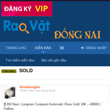
TRANG CHỦ
DIỄN ĐÀN
ĐĂNG NHẬP
Diễn đàn
...
Mua bán đồng hồ & phụ kiện thời trang
Tìm kiếm diễn đàn
Bài viết gần đây
SOLD
Cần bán
khoidongho
Thành viên xây dựng 4rum
⌚ ĐH Nam: Longines Conquest Automatic Rose Gold 18K – 40MM |
Fullbox