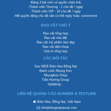
-Đăng 3 bài mới có quyền chèn link
-Thành viên Thường - 1 chủ đề / ngày
-Thành viên VIP - 10 chủ đề / ngày
-Hết quyền đăng chủ để vẫn có thể reply hoặc commment
RAO VẶT CHÚ Ý
Rao vặt tổng hợp
Rao vặt nhà đất
Rao vặt mỹ phẩm làm đẹp
Rao vặt điện thoại
Giải trí tổng hợp
CÁC ĐỐI TÁC
Seo WEB Biên Hòa Đồng Nai
Bánh cuốn Nhung Ken
NhungKen Shop
Trần Hướng Group
Updating...
LIÊN HỆ QUẢNG CÁO BANNER & TEXTLINK
Biên Hòa, Đồng Nai, Việt Nam
info@dongnairaovat.com