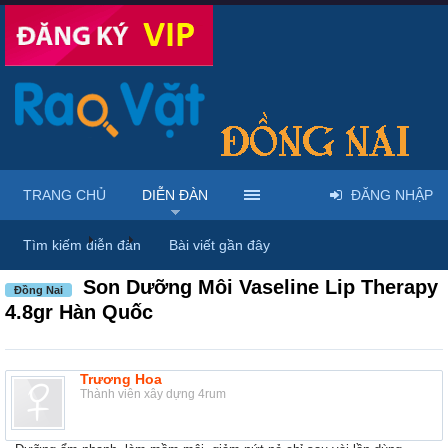
TRANG CHỦ
DIỄN ĐÀN
ĐĂNG NHẬP
Diễn đàn
...
Mỹ phẩm & spa làm đẹp tại Đồng Nai
Tìm kiếm diễn đàn
Bài viết gần đây
Son Dưỡng Môi Vaseline Lip Therapy
Đồng Nai
4.8gr Hàn Quốc
Trương Hoa
Thành viên xây dựng 4rum