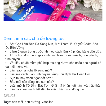
Xem thêm các chủ đề tương tự:
Bột Gạo Làm Đẹp Da Sáng Mịn, Mờ Thâm: Bí Quyết Chăm Sóc
Da Bền Vững
5 lưu ý quan trọng trước khi học cách làm xà phòng bằng dầu dừa
Tử vi trọn đời theo ngày sinh giúp hiểu rõ vận mệnh, công danh,
tình duyên
Vật liệu có độ mềm phù hợp thường được cân nhắc cho người có
da mũi mỏng vì...
Làm sao hạn chế lộ sóng mũi?
Giải mã cách luận tình duyên bằng Chu Dịch Dự Đoán Học
Sụn tai hay vách ngăn tốt hơn?
Đầu mũi nên dùng loại sụn nào?
Luận mệnh Tử Bình Bát Tự – Giải mã bí ẩn ngũ hành và thập thần
Làn da khỏe mạnh bắt đầu từ việc chăm sóc đúng cách
22/11/25
Tags
:
son môi
,
son dưỡng
,
vaseline