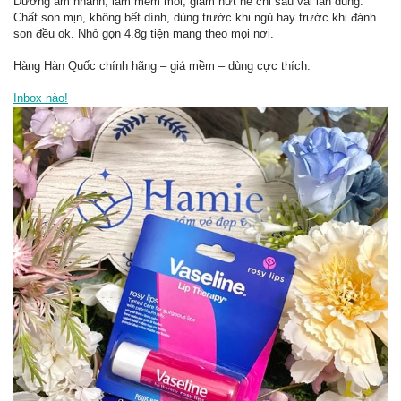
Dưỡng ẩm nhanh, làm mềm môi, giảm nứt nẻ chỉ sau vài lần dùng.
Chất son mịn, không bết dính, dùng trước khi ngủ hay trước khi đánh
son đều ok. Nhỏ gọn 4.8g tiện mang theo mọi nơi.
Hàng Hàn Quốc chính hãng – giá mềm – dùng cực thích.
Inbox nào!