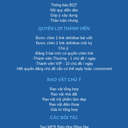
Thông báo BQT
Nội quy diễn đàn
Góp ý xây dựng
Thảo luận chung
QUYỀN LỢI THÀNH VIÊN
Được chèn 1 link dofollow bài viết
Được chèn 1 link dofollow chữ ký
Chú ý:
-Đăng 3 bài mới có quyền chèn link
-Thành viên Thường - 1 chủ đề / ngày
-Thành viên VIP - 10 chủ đề / ngày
-Hết quyền đăng chủ để vẫn có thể reply hoặc commment
RAO VẶT CHÚ Ý
Rao vặt tổng hợp
Rao vặt nhà đất
Rao vặt mỹ phẩm làm đẹp
Rao vặt điện thoại
Giải trí tổng hợp
CÁC ĐỐI TÁC
Seo WEB Biên Hòa Đồng Nai