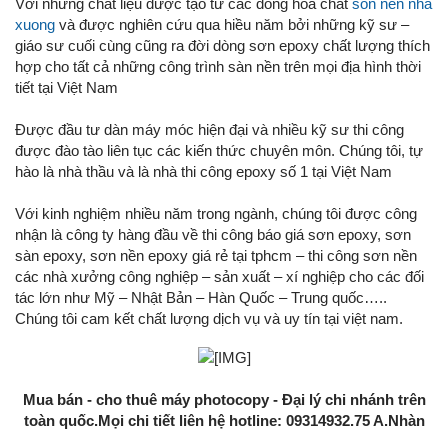
Với những chất liệu được tạo từ các dòng hoá chất
son nen nha
xuong
và được nghiên cứu qua hiều năm bởi những kỹ sư –
giáo sư cuối cùng cũng ra đời dòng sơn epoxy chất lượng thích
hợp cho tất cả những công trình sàn nền trên mọi địa hình thời
tiết tại Việt Nam
Được đầu tư dàn máy móc hiện đại và nhiều kỹ sư thi công
được đào tào liên tục các kiến thức chuyên môn. Chúng tôi, tự
hào là nhà thầu và là nhà thi công epoxy số 1 tại Việt Nam
Với kinh nghiệm nhiều năm trong ngành, chúng tôi được công
nhận là công ty hàng đầu về thi công báo giá sơn epoxy, sơn
sàn epoxy, sơn nền epoxy giá rẻ tại tphcm – thi công sơn nền
các nhà xưởng công nghiệp – sản xuất – xí nghiệp cho các đối
tác lớn như Mỹ – Nhật Bản – Hàn Quốc – Trung quốc…..
Chúng tôi cam kết chất lượng dịch vụ và uy tín tại việt nam.
Mua bán - cho thuê máy photocopy - Đại lý chi nhánh trên
toàn quốc.Mọi chi tiết liên hệ hotline: 09314932.75 A.Nhàn