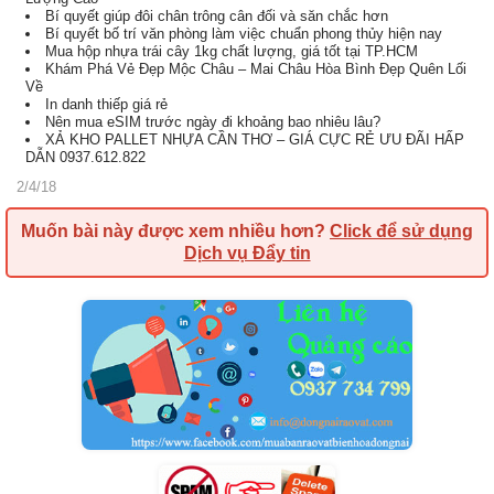
Bí quyết giúp đôi chân trông cân đối và săn chắc hơn
Bí quyết bố trí văn phòng làm việc chuẩn phong thủy hiện nay
Mua hộp nhựa trái cây 1kg chất lượng, giá tốt tại TP.HCM
Khám Phá Vẻ Đẹp Mộc Châu – Mai Châu Hòa Bình Đẹp Quên Lối
Về
In danh thiếp giá rẻ
Nên mua eSIM trước ngày đi khoảng bao nhiêu lâu?
XẢ KHO PALLET NHỰA CẦN THƠ – GIÁ CỰC RẺ ƯU ĐÃI HẤP
DẪN 0937.612.822
2/4/18
Muốn bài này được xem nhiều hơn?
Click để sử dụng
Dịch vụ Đẩy tin