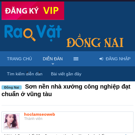
TRANG CHỦ
DIỄN ĐÀN
ĐĂNG NHẬP
Diễn đàn
...
Rao vặt tổng hợp - Uy tín - Miễn phí
Tìm kiếm diễn đàn
Bài viết gần đây
Sơn nền nhà xưởng công nghiệp đạt
Đồng Nai
chuẩn ở vũng tàu
hoclamseoweb
Thành viên