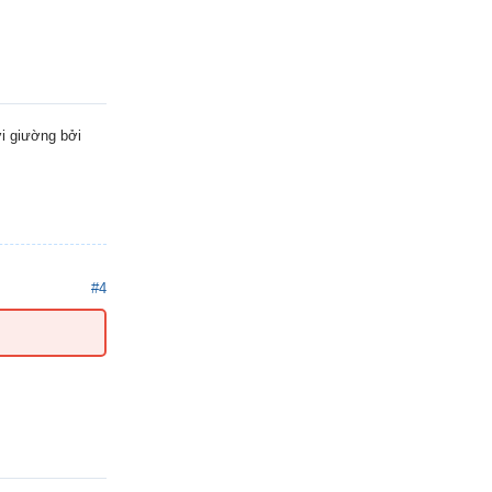
ới giường bởi
#4