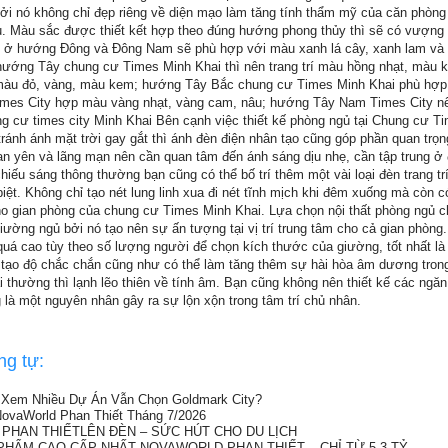
ởi nó không chỉ đẹp riêng về diện mạo làm tăng tính thẩm mỹ của căn phòn
. Màu sắc được thiết kết hợp theo đúng hướng phong thủy thì sẽ có vượng 
 ở hướng Đông và Đông Nam sẽ phù hợp với màu xanh lá cây, xanh lam và
hướng Tây chung cư Times Minh Khai thì nên trang trí màu hồng nhạt, màu k
àu đỏ, vàng, màu kem; hướng Tây Bắc chung cư Times Minh Khai phù hợp
imes City hợp màu vàng nhạt, vàng cam, nâu; hướng Tây Nam Times City n
g cư times city Minh Khai Bên cạnh việc thiết kế phòng ngủ tại Chung cư Ti
ránh ánh mặt trời gay gắt thì ánh đèn điện nhân tạo cũng góp phần quan trọn
an yên và lãng mạn nên cần quan tâm đến ánh sáng dịu nhẹ, cần tập trung ở
chiếu sáng thông thường bạn cũng có thể bố trí thêm một vài loại đèn trang t
iệt. Không chỉ tạo nét lung linh xua đi nét tĩnh mịch khi đêm xuống mà còn c
ho gian phòng của chung cư Times Minh Khai. Lựa chọn nội thất phòng ngủ 
ường ngủ bởi nó tạo nên sự ấn tượng tại vị trí trung tâm cho cả gian phòng
quá cao tùy theo số lượng người để chọn kích thước của giường, tốt nhất là
 tạo độ chắc chắn cũng như có thể làm tăng thêm sự hài hòa âm dương tron
 thường thì lạnh lẽo thiên về tính âm. Bạn cũng không nên thiết kế các ngă
là một nguyên nhân gây ra sự lộn xộn trong tâm trí chủ nhân.
ng tự:
i Xem Nhiều Dự Án Vẫn Chọn Goldmark City?
ovaWorld Phan Thiết Tháng 7/2026
 PHAN THIẾTLÊN ĐÈN – SỨC HÚT CHO DU LỊCH
HẨM CAO CẤP NHẤT NOVAWORLD PHAN THIẾT – CHỈ TỪ 5.3 TỶ