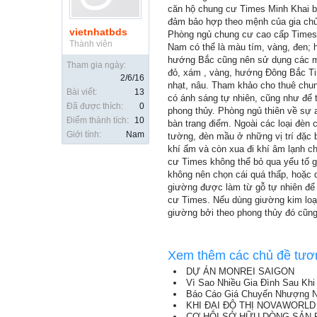
căn hộ chung cư Times Minh Khai b
đảm bảo hợp theo mệnh của gia chủ
vietnhatbds
Phòng ngủ chung cư cao cấp Times
Thành viên
Nam có thể là màu tím, vàng, đen; 
hướng Bắc cũng nên sử dụng các m
Tham gia ngày:
đỏ, xám , vàng, hướng Đông Bắc T
2/6/16
nhạt, nâu. Tham khảo cho thuê chun
Bài viết:
13
có ánh sáng tự nhiên, cũng như để t
Đã được thích:
0
phong thủy. Phòng ngủ thiên về sự 
Điểm thành tích:
10
bàn trang điểm. Ngoài các loại đèn 
Giới tính:
Nam
tường, đèn mầu ở những vị trí đặc b
khí ấm và còn xua đi khí âm lạnh c
cư Times không thể bỏ qua yếu tố gi
không nên chọn cái quá thấp, hoặc 
giường được làm từ gỗ tự nhiên để
cư Times. Nếu dùng giường kim loại
giường bởi theo phong thủy đó cũng 
Xem thêm các chủ đề tươ
DỰ ÁN MONREI SAIGON
Vì Sao Nhiều Gia Đình Sau Kh
Báo Cáo Giá Chuyển Nhượng N
KHI ĐẠI ĐỘ THỊ NOVAWORLD
CƠ HỘI SỞ HỮU DÒNG SẢN P