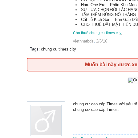
Haru One Era – Phân Khu Mang 
SỰ LỰA CHỌN ĐỐI TÁC HẠNG A
TÂM ĐIỂM BÙNG NỔ THÁNG 7
Cắt Lỗ Kịch Sàn – Bán Gấp Đất 
CHO THUÊ ĐẤT MẶT TIỀN ĐƯ
Cho thuê chung cư times city
,
vietnhatbds
,
2/6/16
Tags
:
chung cu times city
Muốn bài này được x
chung cư cao cấp Times với yếu tố 
chung cư cao cấp Times.