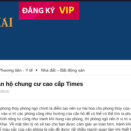
Phương tiện - Y tế
Nhà đất – Bất động sản
ăn hộ chung cư cao cấp Times
2/6/16
.
phong thủy phòng ngủ chính là điểm tạo nên sự hài hòa cho phong thủy của
vào vị trí các phòng cũng như hướng của căn hộ để có thể có thể tìm ra ph
tính riêng tư cũng như tránh khí hung vào phòng, thì phòng ngủ nên ở vị trí 
Khai. Về mặt tâm lý nó sẽ tạo cho bạn được cảm giác an toàn hơn, tránh kh
ố màu sắc của căn phòng là vấn đề được rất nhiều người quan tâm khi thiết k