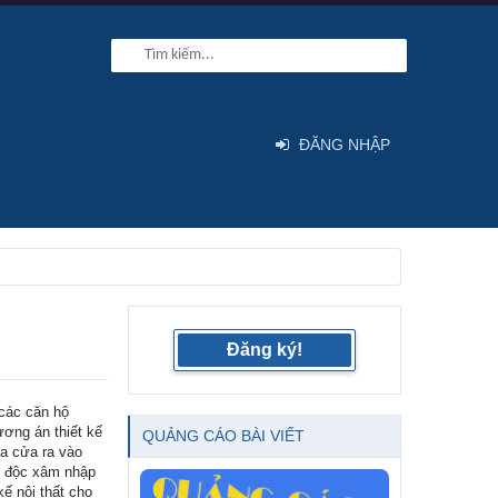
ĐĂNG NHẬP
Đăng ký!
 các căn hộ
ương án thiết kế
QUẢNG CÁO BÀI VIẾT
xa cửa ra vào
í độc xâm nhập
ế nội thất cho