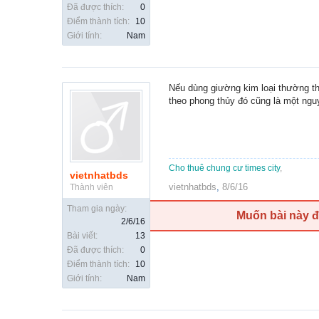
Đã được thích:
0
Điểm thành tích:
10
Giới tính:
Nam
Nếu dùng giường kim loại thường th
theo phong thủy đó cũng là một nguy
Cho thuê chung cư times city
,
vietnhatbds
vietnhatbds
,
8/6/16
Thành viên
Tham gia ngày:
Muốn bài này 
2/6/16
Bài viết:
13
Đã được thích:
0
Điểm thành tích:
10
Giới tính:
Nam