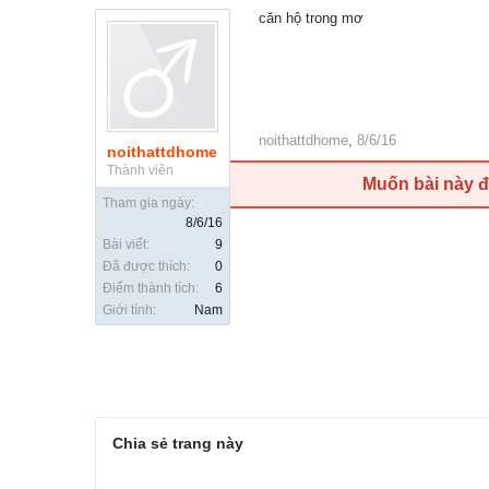
căn hộ trong mơ
noithattdhome
,
8/6/16
noithattdhome
Thành viên
Muốn bài này 
Tham gia ngày:
8/6/16
Bài viết:
9
Đã được thích:
0
Điểm thành tích:
6
Giới tính:
Nam
Chia sẻ trang này