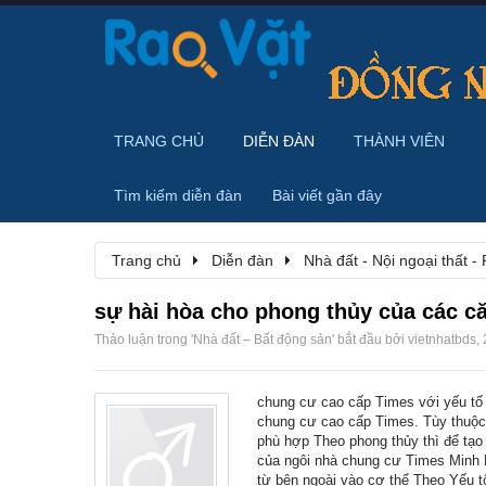
TRANG CHỦ
DIỄN ĐÀN
THÀNH VIÊN
Tìm kiếm diễn đàn
Bài viết gần đây
Trang chủ
Diễn đàn
Nhà đất - Nội ngoại thất - 
sự hài hòa cho phong thủy của các c
Thảo luận trong '
Nhà đất – Bất động sản
' bắt đầu bởi
vietnhatbds
,
chung cư cao cấp Times với yếu tố 
chung cư cao cấp Times. Tùy thuộc 
phù hợp Theo phong thủy thì để tạo 
của ngôi nhà chung cư Times Minh 
từ bên ngoài vào cơ thể Theo Yếu t