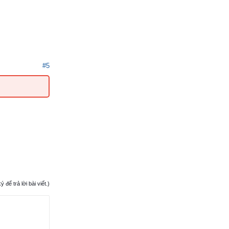
#5
ể trả lời bài viết.)