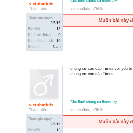
Cho thuê chung cư times city
,
vietnhatbds
vietnhatbds
,
2/6/16
Thành viên
Tham gia ngày:
Muốn bài này 
2/6/16
Bài viết:
13
Đã được thích:
0
Điểm thành tích:
10
Giới tính:
Nam
chung cư cao cấp Times với yếu tố 
chung cư cao cấp Times.
Cho thuê chung cư times city
,
vietnhatbds
vietnhatbds
,
7/6/16
Thành viên
Tham gia ngày:
Muốn bài này 
2/6/16
Bài viết:
13