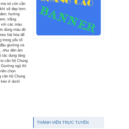
g mà nó còn cần
khí sẽ đẹp hơn.
 đen; hướng
em, trắng;
 với các màu
ên dùng màu đỏ
mes hài hòa để
g trong yếu tố
 đầu giường và
rí, như đèn âm
ó tác dụng tăng
cho căn hộ Chung
. Giường ngủ thì
 nên chọn
g căn hộ Chung
n kéo ở dưới
THÀNH VIÊN TRỰC TUYẾN