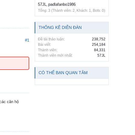
57JL
padlafanbo1986
,
Tổng: 3 (Thành viên: 2, Khách: 1, Bots: 0)
THỐNG KÊ DIỄN ĐÀN
Đề tài thảo luận:
238,752
#1
Bài viết:
254,184
Thành viên:
84,331
Thành viên mới nhất:
57JL
CÓ THỂ BẠN QUAN TÂM
 các căn hộ