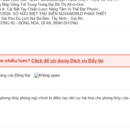
Nhịp Sống Trẻ Trung Trong Đại Đô Thị All-in-One
: Cái Bắt Tay Chiến Lược Nâng Tầm Vị Thế Đạt Phước
/2026: SỞ HỮU BIỆT THỰ BIỂN NOVAWORLD PHAN THIẾT
Sát Khu Du Lịch Núi Bà Đen, Tây Ninh – Giá Rẻ...
ỜNG N1 - ĐÔNG HÒA, DĨ AN, BÌNH DƯƠNG
em nhiều hơn?
Click để sử dụng Dịch vụ Đẩy tin
phong thủy phòng ngủ chính là điểm tạo nên sự hài hòa cho phong thủy của