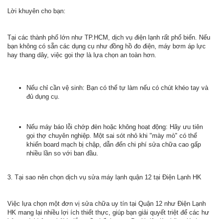
Lời khuyên cho bạn:
Tại các thành phố lớn như TP.HCM, dịch vụ điện lạnh rất phổ biến. Nếu
bạn không có sẵn các dụng cụ như đồng hồ đo điện, máy bơm áp lực
hay thang dây, việc gọi thợ là lựa chọn an toàn hơn.
Nếu chỉ cần vệ sinh: Bạn có thể tự làm nếu có chút khéo tay và
đủ dụng cụ.
Nếu máy báo lỗi chớp đèn hoặc không hoạt động: Hãy ưu tiên
gọi thợ chuyên nghiệp. Một sai sót nhỏ khi "mày mò" có thể
khiến board mạch bị chập, dẫn đến chi phí sửa chữa cao gấp
nhiều lần so với ban đầu.
3. Tại sao nên chọn dịch vụ sửa máy lạnh quận 12 tại Điện Lạnh HK
Việc lựa chọn một đơn vị sửa chữa uy tín tại Quận 12 như Điện Lạnh
HK mang lại nhiều lợi ích thiết thực, giúp bạn giải quyết triệt để các hư