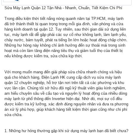
Sửa Máy Lạnh Quận 12 Tận Nhà - Nhanh, Chuẩn, Tiết Kiệm Chi Phí
Trong điều kiện thời tiết nắng nóng quanh năm tại TP.HCM, máy lạnh
đã trở thành thiết bị quan trọng trong mỗi gia đình, văn phòng và cửa
hàng kinh doanh tại quận 12. Tuy nhiên, sau thời gian dài sử dụng liên
tục, máy lạnh rất dễ gặp phải các sự cố như không lạnh, làm lạnh yếu,
chảy nước, bám tuyết, phát ra tiếng ồn lớn hoặc hoạt động chập chờn.
Những hư hỏng này không chỉ ảnh hưởng đến sự thoải mái trong sinh
hoạt mà còn làm tăng điện năng tiêu thụ và giảm tuổi thọ của thiết bị
nếu không được kiểm tra, sửa chữa kịp thời.
Với mong muốn mang đến giải pháp sửa chữa nhanh chóng và hiệu
quả cho khách hàng, Điện Lạnh HK cung cấp dịch vụ sửa máy lạnh
quận 12 chuyên nghiệp, hỗ trợ tận nơi trên tất cả các phường và khu
vực lân cận. Chúng tôi sở hữu đội ngũ kỹ thuật viên giàu kinh nghiệm,
am hiểu chuyên sâu về cấu tạo và nguyên lý hoạt động của nhiều dòng
máy lạnh từ phổ thông đến Inverter hiện đại. Nhờ đó, mọi sự cố đều
được kiểm tra kỹ lưỡng, xác định đúng nguyên nhân và đưa ra phương
án xử lý phù hợp, giúp khách hàng tiết kiệm thời gian cũng như chi phí
sửa chữa.
1. Những hư hỏng thường gặp khi sử dụng máy lạnh bạn đã biết chưa?