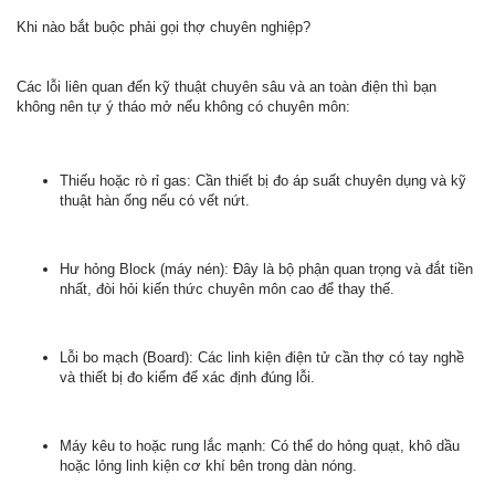
Khi nào bắt buộc phải gọi thợ chuyên nghiệp?
Các lỗi liên quan đến kỹ thuật chuyên sâu và an toàn điện thì bạn
không nên tự ý tháo mở nếu không có chuyên môn:
Thiếu hoặc rò rỉ gas: Cần thiết bị đo áp suất chuyên dụng và kỹ
thuật hàn ống nếu có vết nứt.
Hư hỏng Block (máy nén): Đây là bộ phận quan trọng và đắt tiền
nhất, đòi hỏi kiến thức chuyên môn cao để thay thế.
Lỗi bo mạch (Board): Các linh kiện điện tử cần thợ có tay nghề
và thiết bị đo kiểm để xác định đúng lỗi.
Máy kêu to hoặc rung lắc mạnh: Có thể do hỏng quạt, khô dầu
hoặc lỏng linh kiện cơ khí bên trong dàn nóng.