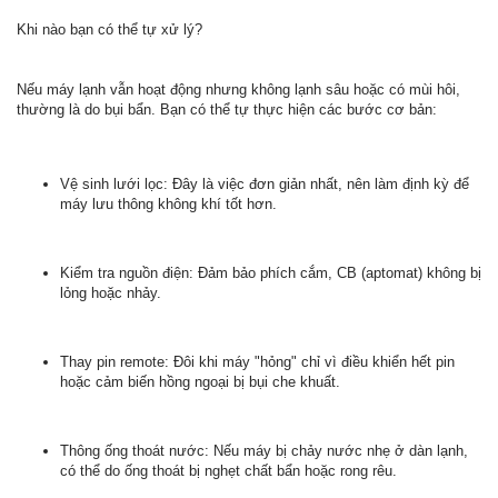
Khi nào bạn có thể tự xử lý?
Nếu máy lạnh vẫn hoạt động nhưng không lạnh sâu hoặc có mùi hôi,
thường là do bụi bẩn. Bạn có thể tự thực hiện các bước cơ bản:
Vệ sinh lưới lọc: Đây là việc đơn giản nhất, nên làm định kỳ để
máy lưu thông không khí tốt hơn.
Kiểm tra nguồn điện: Đảm bảo phích cắm, CB (aptomat) không bị
lỏng hoặc nhảy.
Thay pin remote: Đôi khi máy "hỏng" chỉ vì điều khiển hết pin
hoặc cảm biến hồng ngoại bị bụi che khuất.
Thông ống thoát nước: Nếu máy bị chảy nước nhẹ ở dàn lạnh,
có thể do ống thoát bị nghẹt chất bẩn hoặc rong rêu.