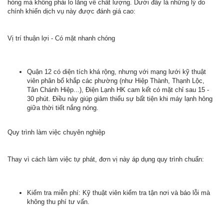
hỏng mà không phải lo lắng về chất lượng. Dưới đây là những lý do
chính khiến dịch vụ này được đánh giá cao:
Vị trí thuận lợi - Có mặt nhanh chóng
Quận 12 có diện tích khá rộng, nhưng với mạng lưới kỹ thuật
viên phân bổ khắp các phường (như Hiệp Thành, Thạnh Lộc,
Tân Chánh Hiệp...), Điện Lạnh HK cam kết có mặt chỉ sau 15 -
30 phút. Điều này giúp giảm thiểu sự bất tiện khi máy lạnh hỏng
giữa thời tiết nắng nóng.
Quy trình làm việc chuyên nghiệp
Thay vì cách làm việc tự phát, đơn vị này áp dụng quy trình chuẩn:
Kiểm tra miễn phí: Kỹ thuật viên kiểm tra tận nơi và báo lỗi mà
không thu phí tư vấn.