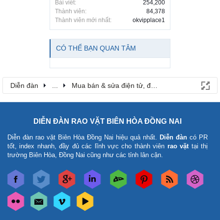
Bài viết:
254,200
Thành viên:
84,378
Thành viên mới nhất:
okvipplace1
CÓ THỂ BẠN QUAN TÂM
Diễn đàn
...
Mua bán & sửa điện tử, điện lạnh
DIỄN ĐÀN RAO VẶT BIÊN HÒA ĐỒNG NAI
Diễn đàn rao vặt Biên Hòa Đồng Nai
hiệu quả nhất.
Diễn đàn
có PR
tốt, index nhanh, đầy đủ các lĩnh vực cho thành viên
rao vặt
tại thị
trường Biên Hòa, Đồng Nai cũng như các tỉnh lân cận.