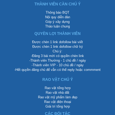
THÀNH VIÊN CẦN CHÚ Ý
Thông báo BQT
Nội quy diễn đàn
Góp ý xây dựng
Thảo luận chung
QUYỀN LỢI THÀNH VIÊN
Được chèn 1 link dofollow bài viết
Được chèn 1 link dofollow chữ ký
Chú ý:
-Đăng 3 bài mới có quyền chèn link
-Thành viên Thường - 1 chủ đề / ngày
-Thành viên VIP - 10 chủ đề / ngày
-Hết quyền đăng chủ để vẫn có thể reply hoặc commment
RAO VẶT CHÚ Ý
Rao vặt tổng hợp
Rao vặt nhà đất
Rao vặt mỹ phẩm làm đẹp
Rao vặt điện thoại
Giải trí tổng hợp
CÁC ĐỐI TÁC