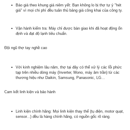
Báo giá theo khung giá niêm yết: Bạn không lo bị thợ tự ý "hét
giá" vì mọi chi phí đều tuân thủ bảng giá công khai của công ty.
Vận hành kiểm tra: Máy chỉ được bàn giao khi đã hoạt động ổn
định và đạt độ lạnh tiêu chuẩn.
Đội ngũ thợ tay nghề cao
Với kinh nghiệm lâu năm, thợ tại đây có thể xử lý các lỗi phức
tạp trên nhiều dòng máy (Inverter, Mono, máy âm trần) từ các
thương hiệu như Daikin, Samsung, Panasonic, LG…
Cam kết linh kiện và bảo hành
Linh kiện chính hãng: Mọi linh kiện thay thế (tụ điện, motor quạt,
sensor...) đều là hàng chính hãng, có nguồn gốc rõ ràng.