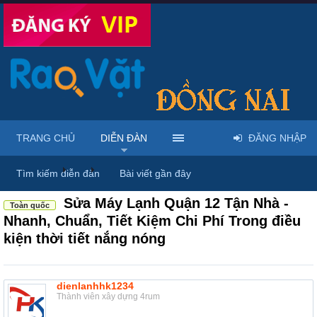
TRANG CHỦ
DIỄN ĐÀN
ĐĂNG NHẬP
Diễn đàn
...
Mua bán & sửa điện tử, điện lạnh
Tìm kiếm diễn đàn
Bài viết gần đây
Sửa Máy Lạnh Quận 12 Tận Nhà -
Toàn quốc
Nhanh, Chuẩn, Tiết Kiệm Chi Phí Trong điều
kiện thời tiết nắng nóng
dienlanhhk1234
Thành viên xây dựng 4rum