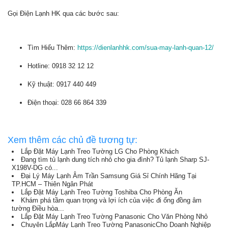
Gọi Điện Lạnh HK qua các bước sau:
Tìm Hiểu Thêm:
https://dienlanhhk.com/sua-may-lanh-quan-12/
Hotline: 0918 32 12 12
Kỹ thuật: 0917 440 449
Điện thoại: 028 66 864 339
Xem thêm các chủ đề tương tự:
Lắp Đặt Máy Lạnh Treo Tường LG Cho Phòng Khách
Đang tìm tủ lạnh dung tích nhỏ cho gia đình? Tủ lạnh Sharp SJ-
X198V-DG có...
Đại Lý Máy Lạnh Âm Trần Samsung Giá Sỉ Chính Hãng Tại
TP.HCM – Thiên Ngân Phát
Lắp Đặt Máy Lạnh Treo Tường Toshiba Cho Phòng Ăn
Khám phá tầm quan trọng và lợi ích của việc đi ống đồng âm
tường Điều hòa...
Lắp Đặt Máy Lạnh Treo Tường Panasonic Cho Văn Phòng Nhỏ
Chuyên LắpMáy Lạnh Treo Tường PanasonicCho Doanh Nghiệp