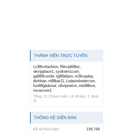
THÀNH VIÊN TRỰC TUYẾN
Lc88vnfashion
Rikvip68biz
,
,
okvipplace1
syokwin1com
,
,
gq888combr
tg88altpro
m3liveplay
,
,
,
dinhhan
rr88bar11
Lodeonlinebrcom
,
,
,
fun88gbdonut
o8vipnetvn
mbi88live
,
,
,
mcwzone1
Tổng: 15 (Thành viên: 14, Khách: 1, Bots:
0)
THỐNG KÊ DIỄN ĐÀN
Đề tài thảo luận:
238,768