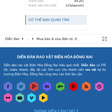
Thành viên:
84,261
Thành viên mới nhất:
123ylapcom1
CÓ THỂ BẠN QUAN TÂM
Diễn đàn
...
Mua bán & sửa điện tử, điện lạnh
DIỄN ĐÀN RAO VẶT BIÊN HÒA ĐỒNG NAI
Diễn đàn rao vặt Biên Hòa Đồng Nai
hiệu quả nhất.
Diễn đàn
có PR
tốt, index nhanh, đầy đủ các lĩnh vực cho thành viên
rao vặt
tại thị
trường Biên Hòa, Đồng Nai cũng như các tỉnh lân cận.
THÀNH VIÊN CẦN CHÚ Ý