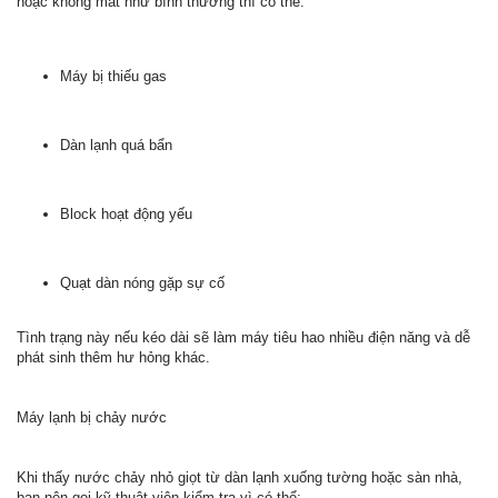
hoặc không mát như bình thường thì có thể:
Máy bị thiếu gas
Dàn lạnh quá bẩn
Block hoạt động yếu
Quạt dàn nóng gặp sự cố
Tình trạng này nếu kéo dài sẽ làm máy tiêu hao nhiều điện năng và dễ
phát sinh thêm hư hỏng khác.
Máy lạnh bị chảy nước
Khi thấy nước chảy nhỏ giọt từ dàn lạnh xuống tường hoặc sàn nhà,
bạn nên gọi kỹ thuật viên kiểm tra vì có thể: