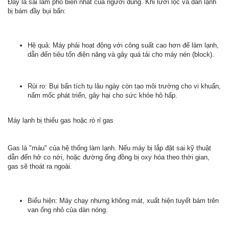
Đây là sai lầm phổ biến nhất của người dùng. Khi lưới lọc và dàn lạnh
bị bám đầy bụi bẩn:
Hệ quả: Máy phải hoạt động với công suất cao hơn để làm lạnh,
dẫn đến tiêu tốn điện năng và gây quá tải cho máy nén (block).
Rủi ro: Bụi bẩn tích tụ lâu ngày còn tạo môi trường cho vi khuẩn,
nấm mốc phát triển, gây hại cho sức khỏe hô hấp.
Máy lạnh bị thiếu gas hoặc rò rỉ gas
Gas là "máu" của hệ thống làm lạnh. Nếu máy bị lắp đặt sai kỹ thuật
dẫn đến hở co nới, hoặc đường ống đồng bị oxy hóa theo thời gian,
gas sẽ thoát ra ngoài.
Biểu hiện: Máy chạy nhưng không mát, xuất hiện tuyết bám trên
van ống nhỏ của dàn nóng.