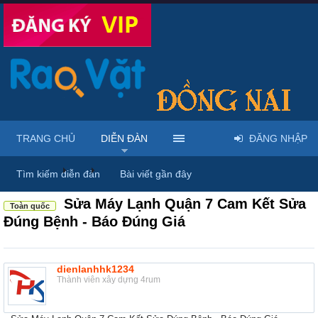
TRANG CHỦ
DIỄN ĐÀN
ĐĂNG NHẬP
Diễn đàn
...
Mua bán & sửa điện tử, điện lạnh
Tìm kiếm diễn đàn
Bài viết gần đây
Sửa Máy Lạnh Quận 7 Cam Kết Sửa
Toàn quốc
Đúng Bệnh - Báo Đúng Giá
dienlanhhk1234
Thành viên xây dựng 4rum