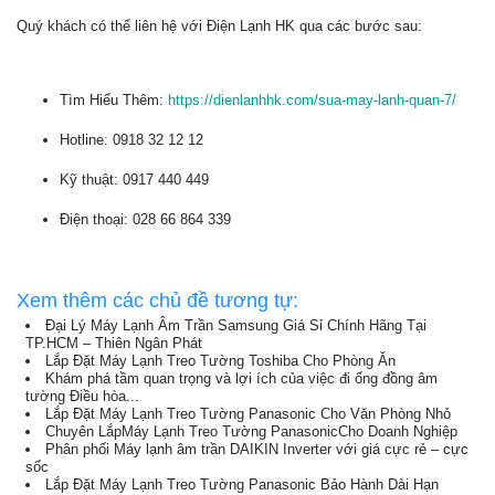
Quý khách có thể liên hệ với Điện Lạnh HK qua các bước sau:
Tìm Hiểu Thêm:
https://dienlanhhk.com/sua-may-lanh-quan-7/
Hotline: 0918 32 12 12
Kỹ thuật: 0917 440 449
Điện thoại: 028 66 864 339
Xem thêm các chủ đề tương tự:
Đại Lý Máy Lạnh Âm Trần Samsung Giá Sỉ Chính Hãng Tại
TP.HCM – Thiên Ngân Phát
Lắp Đặt Máy Lạnh Treo Tường Toshiba Cho Phòng Ăn
Khám phá tầm quan trọng và lợi ích của việc đi ống đồng âm
tường Điều hòa...
Lắp Đặt Máy Lạnh Treo Tường Panasonic Cho Văn Phòng Nhỏ
Chuyên LắpMáy Lạnh Treo Tường PanasonicCho Doanh Nghiệp
Phân phối Máy lạnh âm trần DAIKIN Inverter với giá cực rẻ – cực
sốc
Lắp Đặt Máy Lạnh Treo Tường Panasonic Bảo Hành Dài Hạn