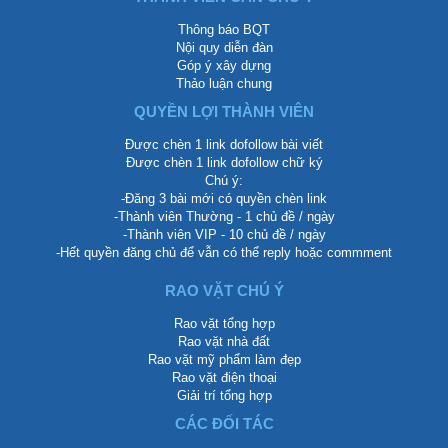
Thông báo BQT
Nội quy diễn đàn
Góp ý xây dựng
Thảo luận chung
QUYỀN LỢI THÀNH VIÊN
Được chèn 1 link dofollow bài viết
Được chèn 1 link dofollow chữ ký
Chú ý:
-Đăng 3 bài mới có quyền chèn link
-Thành viên Thường - 1 chủ đề / ngày
-Thành viên VIP - 10 chủ đề / ngày
-Hết quyền đăng chủ để vẫn có thể reply hoặc commment
RAO VẶT CHÚ Ý
Rao vặt tổng hợp
Rao vặt nhà đất
Rao vặt mỹ phẩm làm đẹp
Rao vặt điện thoại
Giải trí tổng hợp
CÁC ĐỐI TÁC