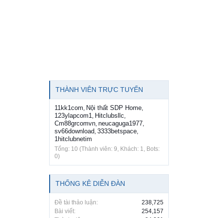
THÀNH VIÊN TRỰC TUYẾN
11kk1com
Nội thất SDP Home
,
,
123ylapcom1
Hitclubsllc
,
,
Cm88grcomvn
neucaguga1977
,
,
sv66download
3333betspace
,
,
1hitclubnetim
Tổng: 10 (Thành viên: 9, Khách: 1, Bots:
0)
THỐNG KÊ DIỄN ĐÀN
Đề tài thảo luận:
238,725
Bài viết:
254,157