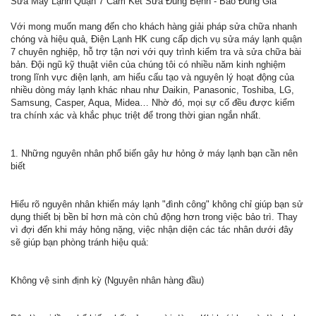
Sửa Máy Lạnh Quận 7 Cam Kết Sửa Đúng Bệnh - Báo Đúng Giá
Với mong muốn mang đến cho khách hàng giải pháp sửa chữa nhanh
chóng và hiệu quả, Điện Lạnh HK cung cấp dịch vụ sửa máy lạnh quận
7 chuyên nghiệp, hỗ trợ tận nơi với quy trình kiểm tra và sửa chữa bài
bản. Đội ngũ kỹ thuật viên của chúng tôi có nhiều năm kinh nghiệm
trong lĩnh vực điện lạnh, am hiểu cấu tạo và nguyên lý hoạt động của
nhiều dòng máy lạnh khác nhau như Daikin, Panasonic, Toshiba, LG,
Samsung, Casper, Aqua, Midea… Nhờ đó, mọi sự cố đều được kiểm
tra chính xác và khắc phục triệt để trong thời gian ngắn nhất.
1. Những nguyên nhân phổ biến gây hư hỏng ở máy lạnh bạn cần nên
biết
Hiểu rõ nguyên nhân khiến máy lạnh "đình công" không chỉ giúp bạn sử
dụng thiết bị bền bỉ hơn mà còn chủ động hơn trong việc bảo trì. Thay
vì đợi đến khi máy hỏng nặng, việc nhận diện các tác nhân dưới đây
sẽ giúp bạn phòng tránh hiệu quả:
Không vệ sinh định kỳ (Nguyên nhân hàng đầu)