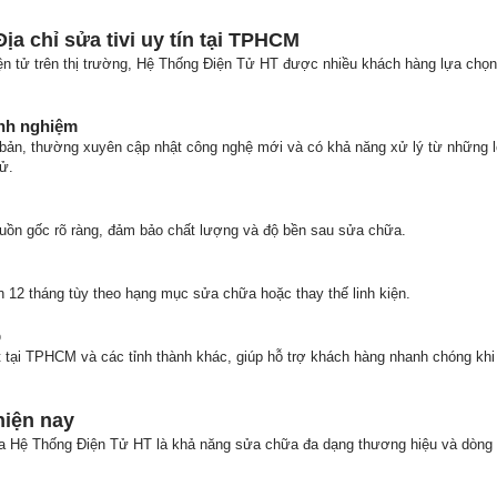
a chỉ sửa tivi uy tín tại TPHCM
ện tử trên thị trường, Hệ Thống Điện Tử HT được nhiều khách hàng lựa ch
inh nghiệm
 bản, thường xuyên cập nhật công nghệ mới và có khả năng xử lý từ những l
tử.
nguồn gốc rõ ràng, đảm bảo chất lượng và độ bền sau sửa chữa.
12 tháng tùy theo hạng mục sửa chữa hoặc thay thế linh kiện.
p
 tại TPHCM và các tỉnh thành khác, giúp hỗ trợ khách hàng nhanh chóng kh
hiện nay
a Hệ Thống Điện Tử HT là khả năng sửa chữa đa dạng thương hiệu và dòng t