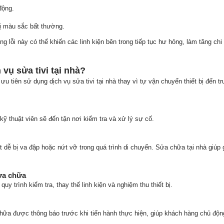
động.
hị màu sắc bất thường.
g lỗi này có thể khiến các linh kiện bên trong tiếp tục hư hỏng, làm tăng ch
 vụ sửa tivi tại nhà?
u tiên sử dụng dịch vụ sửa tivi tại nhà thay vì tự vận chuyển thiết bị đến t
 kỹ thuật viên sẽ đến tận nơi kiểm tra và xử lý sự cố.
dễ bị va đập hoặc nứt vỡ trong quá trình di chuyển. Sửa chữa tại nhà giúp 
sửa chữa
uy trình kiểm tra, thay thế linh kiện và nghiệm thu thiết bị.
chữa được thông báo trước khi tiến hành thực hiện, giúp khách hàng chủ độn