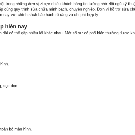
ột trong những đơn vị được nhiều khách hàng tin tưởng nhờ đội ngũ kỹ thuật
ắp cùng quy trình sửa chữa minh bạch, chuyên nghiệp. Đơn vị hỗ trợ sửa ch
iện nay với chính sách bảo hành rõ ràng và chi phí hợp lý.
ặp hiện nay
gian dài có thể gặp nhiều lỗi khác nhau. Một số sự cố phổ biến thường được k
 hình.
, sọc dọc.
 toàn bộ màn hình.