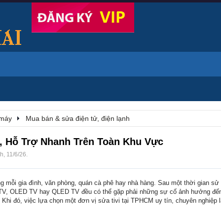
 máy
Mua bán & sửa điện tử, điện lạnh
t, Hỗ Trợ Nhanh Trên Toàn Khu Vực
nh
,
11/6/26
.
 trong mỗi gia đình, văn phòng, quán cà phê hay nhà hàng. Sau một thời gian s
id TV, OLED TV hay QLED TV đều có thể gặp phải những sự cố ảnh hưởng đế
 Khi đó, việc lựa chọn một đơn vị sửa tivi tại TPHCM uy tín, chuyên nghiệp 