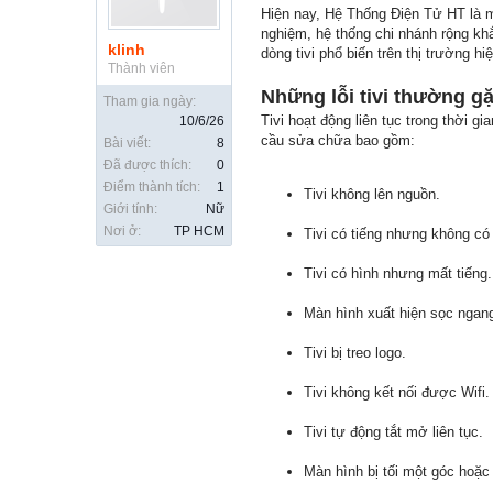
Hiện nay, Hệ Thống Điện Tử HT là m
nghiệm, hệ thống chi nhánh rộng kh
klinh
dòng tivi phổ biến trên thị trường h
Thành viên
Những lỗi tivi thường g
Tham gia ngày:
Tivi hoạt động liên tục trong thời 
10/6/26
cầu sửa chữa bao gồm:
Bài viết:
8
Đã được thích:
0
Điểm thành tích:
1
Tivi không lên nguồn.
Giới tính:
Nữ
Nơi ở:
TP HCM
Tivi có tiếng nhưng không có
Tivi có hình nhưng mất tiếng.
Màn hình xuất hiện sọc ngang
Tivi bị treo logo.
Tivi không kết nối được Wifi.
Tivi tự động tắt mở liên tục.
Màn hình bị tối một góc hoặc