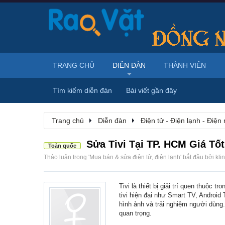
TRANG CHỦ
DIỄN ĐÀN
THÀNH VIÊN
Tìm kiếm diễn đàn
Bài viết gần đây
Trang chủ
Diễn đàn
Điện tử - Điện lạnh - Điện
Sửa Tivi Tại TP. HCM Giá Tố
Toàn quốc
Thảo luận trong '
Mua bán & sửa điện tử, điện lạnh
' bắt đầu bởi
kli
Tivi là thiết bị giải trí quen thuộc
tivi hiện đại như Smart TV, Andro
hình ảnh và trải nghiệm người dùng.
quan trọng.