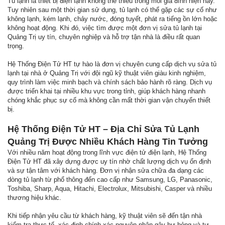
Tủ lạnh là thiết bị điện lạnh không thể thiếu trong mỗi gia đình hiện nay.
Tuy nhiên sau một thời gian sử dụng, tủ lạnh có thể gặp các sự cố như
không lạnh, kém lạnh, chảy nước, đóng tuyết, phát ra tiếng ồn lớn hoặc
không hoạt động. Khi đó, việc tìm được một đơn vị sửa tủ lạnh tại
Quảng Trị uy tín, chuyên nghiệp và hỗ trợ tận nhà là điều rất quan
trọng.
Hệ Thống Điện Tử HT tự hào là đơn vị chuyên cung cấp dịch vụ sửa tủ
lạnh tại nhà ở Quảng Trị với đội ngũ kỹ thuật viên giàu kinh nghiệm,
quy trình làm việc minh bạch và chính sách bảo hành rõ ràng. Dịch vụ
được triển khai tại nhiều khu vực trong tỉnh, giúp khách hàng nhanh
chóng khắc phục sự cố mà không cần mất thời gian vận chuyển thiết
bị.
Hệ Thống Điện Tử HT – Địa Chỉ Sửa Tủ Lạnh
Quảng Trị Được Nhiều Khách Hàng Tin Tưởng
Với nhiều năm hoạt động trong lĩnh vực điện tử điện lạnh, Hệ Thống
Điện Tử HT đã xây dựng được uy tín nhờ chất lượng dịch vụ ổn định
và sự tận tâm với khách hàng. Đơn vị nhận sửa chữa đa dạng các
dòng tủ lạnh từ phổ thông đến cao cấp như Samsung, LG, Panasonic,
Toshiba, Sharp, Aqua, Hitachi, Electrolux, Mitsubishi, Casper và nhiều
thương hiệu khác.
Khi tiếp nhận yêu cầu từ khách hàng, kỹ thuật viên sẽ đến tận nhà
kiểm tra thực tế, xác định chính xác nguyên nhân gây hư hỏng và tư