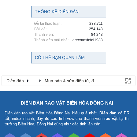
THỐNG KÊ DIỄN ĐÀN
Đề tài thảo luận:
238,711
Bài viết:
254,143
Thành viên:
84,243
Thành viên mới nhất:
drexranstetel1983
CÓ THỂ BẠN QUAN TÂM
Diễn đàn
...
Mua bán & sửa điện tử, điện lạnh
DIỄN ĐÀN RAO VẶT BIÊN HÒA ĐỒNG NAI
Diễn đàn rao vặt Biên Hòa Đồng Nai
hiệu quả nhất.
Diễn đàn
có PR
tốt, index nhanh, đầy đủ các lĩnh vực cho thành viên
rao vặt
tại thị
trường Biên Hòa, Đồng Nai cũng như các tỉnh lân cận.