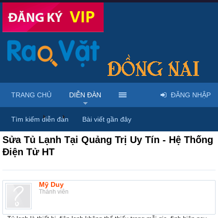
TRANG CHỦ
DIỄN ĐÀN
ĐĂNG NHẬP
Diễn đàn
...
Mua bán & sửa điện tử, điện lạnh
Tìm kiếm diễn đàn
Bài viết gần đây
Sửa Tủ Lạnh Tại Quảng Trị Uy Tín - Hệ Thống
Điện Tử HT
Mỹ Duy
Thành viên