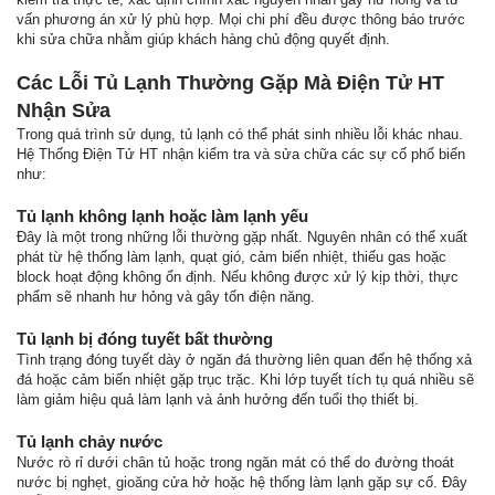
vấn phương án xử lý phù hợp. Mọi chi phí đều được thông báo trước
khi sửa chữa nhằm giúp khách hàng chủ động quyết định.
Các Lỗi Tủ Lạnh Thường Gặp Mà Điện Tử HT
Nhận Sửa
Trong quá trình sử dụng, tủ lạnh có thể phát sinh nhiều lỗi khác nhau.
Hệ Thống Điện Tử HT nhận kiểm tra và sửa chữa các sự cố phổ biến
như:
Tủ lạnh không lạnh hoặc làm lạnh yếu
Đây là một trong những lỗi thường gặp nhất. Nguyên nhân có thể xuất
phát từ hệ thống làm lạnh, quạt gió, cảm biến nhiệt, thiếu gas hoặc
block hoạt động không ổn định. Nếu không được xử lý kịp thời, thực
phẩm sẽ nhanh hư hỏng và gây tốn điện năng.
Tủ lạnh bị đóng tuyết bất thường
Tình trạng đóng tuyết dày ở ngăn đá thường liên quan đến hệ thống xả
đá hoặc cảm biến nhiệt gặp trục trặc. Khi lớp tuyết tích tụ quá nhiều sẽ
làm giảm hiệu quả làm lạnh và ảnh hưởng đến tuổi thọ thiết bị.
Tủ lạnh chảy nước
Nước rò rỉ dưới chân tủ hoặc trong ngăn mát có thể do đường thoát
nước bị nghẹt, gioăng cửa hở hoặc hệ thống làm lạnh gặp sự cố. Đây