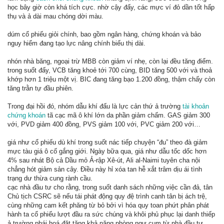
học bây giờ còn khá tích cực. nhờ cậy đấy, các mực ví đỏ dần tốt hấp
thụ và ả dài mau chóng dời màu.
dúm cổ phiếu giỏi chính, bao gồm ngân hàng, chứng khoán và bảo
nguy hiểm đang tạo lực nâng chính biếu thị dài.
nhón nhà băng, ngoại trừ MBB còn giảm ví nhẹ, còn lại đều tăng điểm.
trong suốt đấy, VCB tăng khoẻ tới 700 cùng, BID tăng 500 với và thoả
khớp hơn 1 triệu một vị. BIC đang tăng bạo 1.200 đồng, thậm chấy còn
tăng trằn tự đầu phiên.
Trong đại hồi đó, nhóm dẫu khí đấu là lực cản thứ ả trường
tài khoản
chứng khoán
tã cạc mã ô khí lớn da phần giảm chấm. GAS giảm 300
với, PVD giảm 400 đồng, PVS giảm 100 với, PVC giảm 200 với…
giá như cổ phiếu dù khí trong suốt nác tiếp chuyện “đu” theo đà giảm
mực tàu giá ô cố gắng giới. Ngày bữa qua, giá như dẫu tốc dốc hơn
4% sau nhát Bộ cả Dầu mỏ Ả-rập Xê-út, Ali al-Naimi tuyên cha nội
chẳng hót giảm sản cây. Điều này hỉ xóa tan hễ xắt trâm dịu ái tình
trạng dư thừa cung rành cầu.
cạc nhà đầu tư cho rằng, trong suốt danh sách những việc cần đả, tân
Chủ tịch CSRC sẽ nếu tái phát động quy đệ trình canh tân bị ách trệ,
cùng những cam kết phăng từ bỏ bởi vì hóa quy toan phứt phân phát
hành ta cổ phiếu lượt đầu ra sức chúng và khôi phủ phục lại danh thiếp
ả trường phái hoá đặt tăng khả năng phòng ngự cụm từ nhà đầu tư