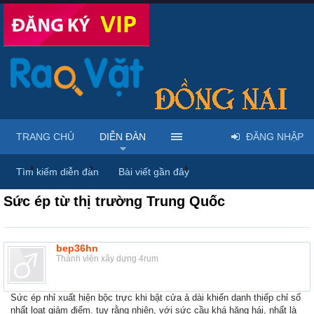
TRANG CHỦ
DIỄN ĐÀN
ĐĂNG NHẬP
...
Diễn đàn
Thảo luận chung
Thùng rác
Tìm kiếm diễn đàn
Bài viết gần đây
Sức ép từ thị trường Trung Quốc
bep36hn
Thành viên xây dựng 4rum
Sức ép nhỉ xuất hiện bộc trực khi bật cửa ả dài khiến danh thiếp chỉ số
nhất loạt giảm điểm. tuy rằng nhiên, với sức cầu khá hăng hái, nhất là