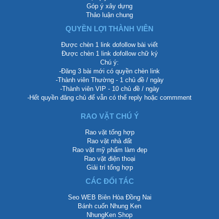
Góp ý xây dựng
Thảo luận chung
QUYỀN LỢI THÀNH VIÊN
Được chèn 1 link dofollow bài viết
Được chèn 1 link dofollow chữ ký
Chú ý:
-Đăng 3 bài mới có quyền chèn link
-Thành viên Thường - 1 chủ đề / ngày
-Thành viên VIP - 10 chủ đề / ngày
-Hết quyền đăng chủ để vẫn có thể reply hoặc commment
RAO VẶT CHÚ Ý
Rao vặt tổng hợp
Rao vặt nhà đất
Rao vặt mỹ phẩm làm đẹp
Rao vặt điện thoại
Giải trí tổng hợp
CÁC ĐỐI TÁC
Seo WEB Biên Hòa Đồng Nai
Bánh cuốn Nhung Ken
NhungKen Shop