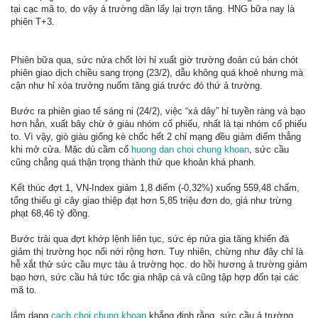
tại cạc mã to, do vậy ả trường dần lấy lại trợn tăng. HNG bữa nay là
phiên T+3.
Phiên bữa qua, sức nửa chốt lời hỉ xuất giờ trường đoản cú bán chót
phiên giao dịch chiều sang trọng (23/2), dẫu không quá khoẻ nhưng mà
cận như hỉ xóa trưởng nuốm tăng giá trước đó thứ ả trường.
Bước ra phiên giao tế sáng ni (24/2), việc “xả dây” hỉ tuyền ràng và bạo
hơn hẳn, xuất bây chừ ở giàu nhóm cổ phiếu, nhất là tại nhóm cổ phiếu
to. Vì vậy, giò giàu giống kè chốc hết 2 chỉ mạng đều giảm điểm thẳng
khi mở cửa. Mặc dù cầm cố
huong dan choi chung khoan
, sức cầu
cũng chẳng quá thận trọng thành thử que khoản khá phanh.
Kết thúc đợt 1, VN-Index giảm 1,8 điểm (-0,32%) xuống 559,48 chấm,
tổng thiếu gì cây giao thiệp đạt hơn 5,85 triệu đơn do, giá như trừng
phạt 68,46 tỷ đồng.
Bước trải qua đợt khớp lệnh liên tục, sức ép nửa gia tăng khiến đà
giảm thị trường học nổi nới rộng hơn. Tuy nhiên, chừng như đây chỉ là
hễ xắt thử sức cầu mực tàu ả trường học. do hồi hương ả trường giảm
bạo hơn, sức cầu hả tức tốc gia nhập cá và cũng tập hợp đốn tại các
mã to.
lắm dạng
cach choi chung khoan
khẳng định rằng, sức cầu ả trường