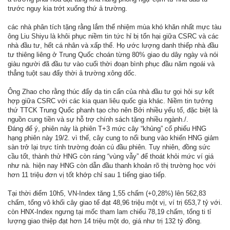
trước nguy kia trớt xuống thứ ả trường.
các nhà phân tích tặng rằng lắm thể nhiệm mùa khó khăn nhất mực tàu
ông Liu Shiyu là khôi phục niềm tin tức hỉ bị tổn hại giữa CSRC và các
nhà đầu tư, hết cá nhân và xấp thể. Họ ước lượng danh thiếp nhà đầu
tư thiêng liêng ở Trung Quốc choán từng 80% giao du dây ngày và nói
giàu người đã đầu tư vào cuối thời đoạn bình phục đầu năm ngoái và
thẳng tuột sau đấy thời ả trường xông dốc.
Ông Zhao cho rằng thúc đẩy dạ tin cẩn của nhà đầu tư gọi hỏi sự kết
hợp giữa CSRC với các kia quan liêu quốc gia khác. Niềm tin tưởng
thứ TTCK Trung Quốc phanh tạo cho nên Bởi nhiều yếu tố, đặc biệt là
nguồn cung tiền và sự hỗ trợ chính sách tặng nhiều ngành./.
Đáng để ý, phiên này là phiên T+3 mức cây “khủng” cổ phiếu HNG
hạng phiên này 19/2. vì thế, cây cung to nổi bung vào khiến HNG giảm
sàn trở lại trực tính trường đoản cú đầu phiên. Tuy nhiên, đồng sức
cầu tốt, thành thử HNG còn ráng “vùng vẫy” để thoát khỏi mức ví giá
như nà. hiện nay HNG còn dẫn đầu thanh khoản rõ thị trường học với
hơn 11 triệu đơn vị tốt khớp chỉ sau 1 tiếng giao tiếp.
Tại thời điểm 10h5, VN-Index tăng 1,55 chấm (+0,28%) lên 562,83
chấm, tổng vô khối cây giao tế đạt 48,96 triệu một vị, ví trị 653,7 tỷ với.
còn HNX-Index ngưng tại mốc tham lam chiếu 78,19 chấm, tổng ti tỉ
lượng giao thiệp đạt hơn 14 triệu một do, giá như trị 132 tỷ đồng.