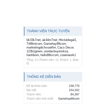
THÀNH VIÊN TRỰC TUYẾN
bk33k7net
ak44m7net
Hitclublegal1
,
,
,
Tr88mtcom
Gamehay88com
,
,
marketingdichvuwifim
Caco Decor
,
,
123b1green
usedacbuyersksa
,
,
hanhbom
hello88tvcom
zowinwork1
,
,
Tổng: 13 (Thành viên: 12, Khách: 1, Bots:
0)
THỐNG KÊ DIỄN ĐÀN
Đề tài thảo luận:
238,770
Bài viết:
254,202
Thành viên:
84,387
Thành viên mới nhất:
Gamehay88com