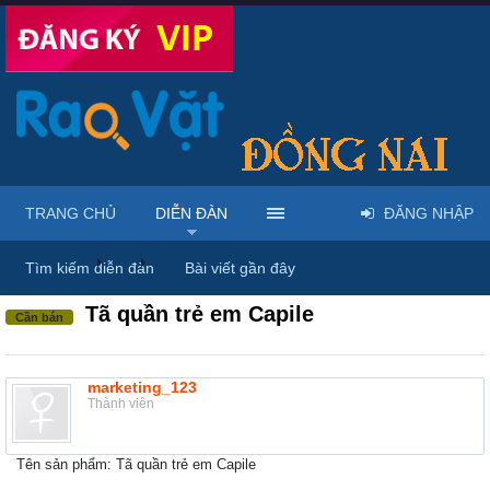
TRANG CHỦ
DIỄN ĐÀN
ĐĂNG NHẬP
Diễn đàn
...
Mua bán quần áo & đồ cho bé
Tìm kiếm diễn đàn
Bài viết gần đây
Tã quần trẻ em Capile
Cần bán
marketing_123
Thành viên
Tên sản phẩm: Tã quần trẻ em Capile