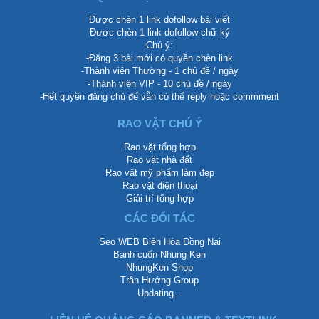
Được chèn 1 link dofollow bài viết
Được chèn 1 link dofollow chữ ký
Chú ý:
-Đăng 3 bài mới có quyền chèn link
-Thành viên Thường - 1 chủ đề / ngày
-Thành viên VIP - 10 chủ đề / ngày
-Hết quyền đăng chủ để vẫn có thể reply hoặc commment
RAO VẶT CHÚ Ý
Rao vặt tổng hợp
Rao vặt nhà đất
Rao vặt mỹ phẩm làm đẹp
Rao vặt điện thoại
Giải trí tổng hợp
CÁC ĐỐI TÁC
Seo WEB Biên Hòa Đồng Nai
Bánh cuốn Nhung Ken
NhungKen Shop
Trần Hướng Group
Updating...