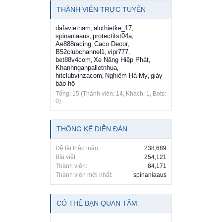
THÀNH VIÊN TRỰC TUYẾN
dafavietnam
alothietke_17
,
,
spinaniaaus
protectitst04a
,
,
Ae888racing
Caco Decor
,
,
B52clubchannel1
vipr777
,
,
bet88v4com
Xe Nâng Hiệp Phát
,
,
Khanhnganpalletnhua
,
hitclubvinzacom
Nghiêm Hà My
giày
,
,
bảo hộ
Tổng: 15 (Thành viên: 14, Khách: 1, Bots:
0)
THỐNG KÊ DIỄN ĐÀN
Đề tài thảo luận:
238,689
Bài viết:
254,121
Thành viên:
84,171
Thành viên mới nhất:
spinaniaaus
CÓ THỂ BẠN QUAN TÂM