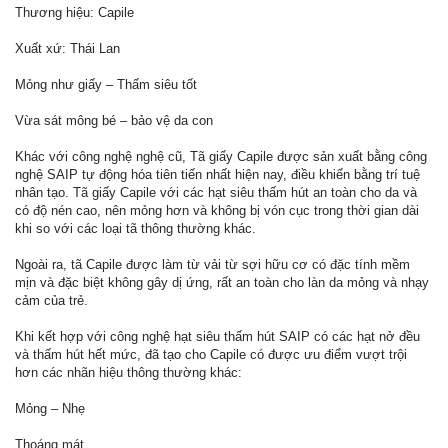
Thương hiệu: Capile
Xuất xứ: Thái Lan
Mỏng như giấy – Thấm siêu tốt
Vừa sát mông bé – bảo vệ da con
Khác với công nghệ nghệ cũ, Tã giấy Capile được sản xuất bằng công
nghệ SAIP tự động hóa tiên tiến nhất hiện nay, điều khiển bằng trí tuệ
nhân tạo. Tã giấy Capile với các hạt siêu thấm hút an toàn cho da và
có độ nén cao, nên mỏng hơn và không bị vón cục trong thời gian dài
khi so với các loại tã thông thường khác.
Ngoài ra, tã Capile được làm từ vải từ sợi hữu cơ có đặc tính mềm
mịn và đặc biệt không gây dị ứng, rất an toàn cho làn da mỏng và nhạy
cảm của trẻ.
Khi kết hợp với công nghệ hạt siêu thấm hút SAIP có các hạt nở đều
và thấm hút hết mức, đã tạo cho Capile có được ưu điểm vượt trội
hơn các nhãn hiệu thông thường khác:
Mỏng – Nhẹ
Thoáng mát