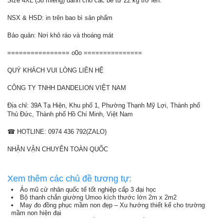
Size 4XL (38 miếng) dành cho các bé từ 22 kg trở lên.
NSX & HSD: in trên bao bì sản phẩm
Bảo quản: Nơi khô ráo và thoáng mát
================ o0o ===============
QUÝ KHÁCH VUI LÒNG LIÊN HỆ
CÔNG TY TNHH DANDELION VIỆT NAM
Địa chỉ: 39A Tạ Hiện, Khu phố 1, Phường Thạnh Mỹ Lợi, Thành phố
Thủ Đức, Thành phố Hồ Chí Minh, Việt Nam
☎ HOTLINE: 0974 436 792(ZALO)
NHẬN VẬN CHUYỂN TOÀN QUỐC
Xem thêm các chủ đề tương tự:
Áo mũ cử nhân quốc tế tốt nghiệp cấp 3 đại học
Bộ thanh chắn giường Umoo kích thước lớn 2m x 2m2
May đo đồng phục mầm non đẹp – Xu hướng thiết kế cho trường
mầm non hiện đại