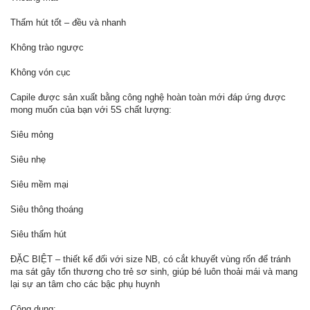
Thấm hút tốt – đều và nhanh
Không trào ngược
Không vón cục
Capile được sản xuất bằng công nghệ hoàn toàn mới đáp ứng được
mong muốn của bạn với 5S chất lượng:
Siêu mỏng
Siêu nhẹ
Siêu mềm mại
Siêu thông thoáng
Siêu thấm hút
ĐẶC BIỆT – thiết kế đối với size NB, có cắt khuyết vùng rốn để tránh
ma sát gây tổn thương cho trẻ sơ sinh, giúp bé luôn thoải mái và mang
lại sự an tâm cho các bậc phụ huynh
Công dụng: