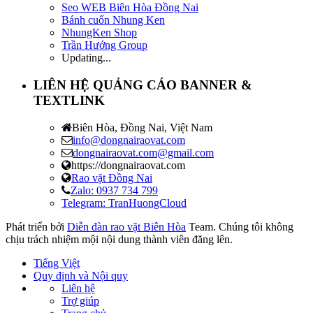
Seo WEB Biên Hòa Đồng Nai
Bánh cuốn Nhung Ken
NhungKen Shop
Trần Hướng Group
Updating...
LIÊN HỆ QUẢNG CÁO BANNER &
TEXTLINK
Biên Hòa, Đồng Nai, Việt Nam
info@dongnairaovat.com
dongnairaovat.com@gmail.com
https://dongnairaovat.com
Rao vặt Đồng Nai
Zalo: 0937 734 799
Telegram: TranHuongCloud
Phát triển bởi
Diễn đàn rao vặt Biên Hòa
Team. Chúng tôi không
chịu trách nhiệm mội nội dung thành viên đăng lên.
Tiếng Việt
Quy định và Nội quy
Liên hệ
Trợ giúp