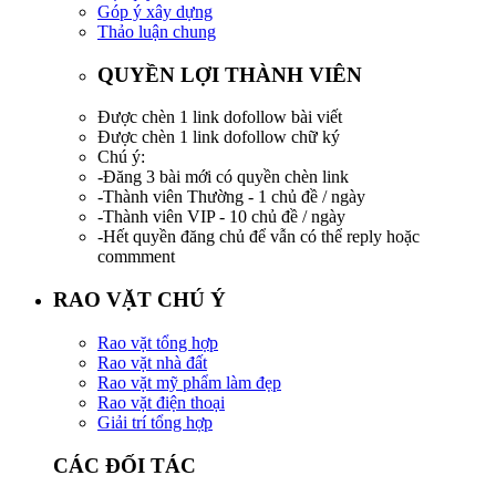
Góp ý xây dựng
Thảo luận chung
QUYỀN LỢI THÀNH VIÊN
Được chèn 1 link dofollow bài viết
Được chèn 1 link dofollow chữ ký
Chú ý:
-Đăng 3 bài mới có quyền chèn link
-Thành viên Thường - 1 chủ đề / ngày
-Thành viên VIP - 10 chủ đề / ngày
-Hết quyền đăng chủ để vẫn có thể reply hoặc
commment
RAO VẶT CHÚ Ý
Rao vặt tổng hợp
Rao vặt nhà đất
Rao vặt mỹ phẩm làm đẹp
Rao vặt điện thoại
Giải trí tổng hợp
CÁC ĐỐI TÁC