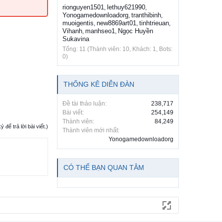
rionguyen1501
lethuy621990
,
,
Yonogamedownloadorg
tranthibinh
,
,
muoigentis
new8869art01
tinhtrieuan
,
,
,
Vihanh
manhseo1
Ngọc Huyền
,
,
Sukavina
Tổng: 11 (Thành viên: 10, Khách: 1, Bots:
0)
THỐNG KÊ DIỄN ĐÀN
Đề tài thảo luận:
238,717
Bài viết:
254,149
Thành viên:
84,249
ể trả lời bài viết.)
Thành viên mới nhất:
Yonogamedownloadorg
CÓ THỂ BẠN QUAN TÂM