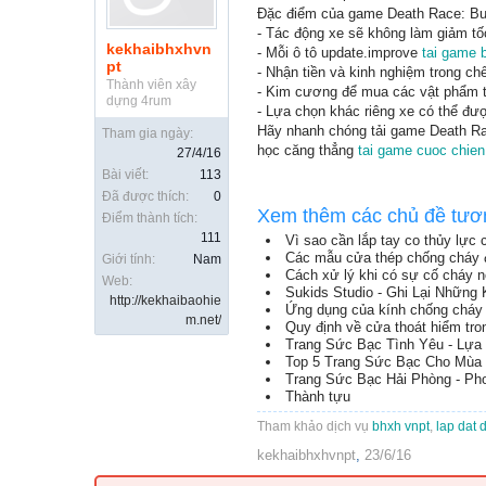
Đặc điểm của game Death Race: Bu
- Tác động xe sẽ không làm giảm tốc
kekhaibhxhvn
- Mỗi ô tô update.improve
tai game 
pt
- Nhận tiền và kinh nghiệm trong chế
Thành viên xây
- Kim cương để mua các vật phẩm tă
dựng 4rum
- Lựa chọn khác riêng xe có thể đượ
Hãy nhanh chóng tải game Death Rac
Tham gia ngày:
học căng thẳng
tai game cuoc chie
27/4/16
Bài viết:
113
Đã được thích:
0
Xem thêm các chủ đề tươ
Điểm thành tích:
111
Vì sao cần lắp tay co thủy lực
Các mẫu cửa thép chống cháy
Giới tính:
Nam
Cách xử lý khi có sự cố cháy n
Web:
Sukids Studio - Ghi Lại Những
http://kekhaibaohie
Ứng dụng của kính chống cháy t
m.net/
Quy định về cửa thoát hiểm tr
Trang Sức Bạc Tình Yêu - Lự
Top 5 Trang Sức Bạc Cho Mùa
Trang Sức Bạc Hải Phòng - Pho
Thành tựu
Tham khảo dịch vụ
bhxh vnpt
,
lap dat 
kekhaibhxhvnpt
,
23/6/16