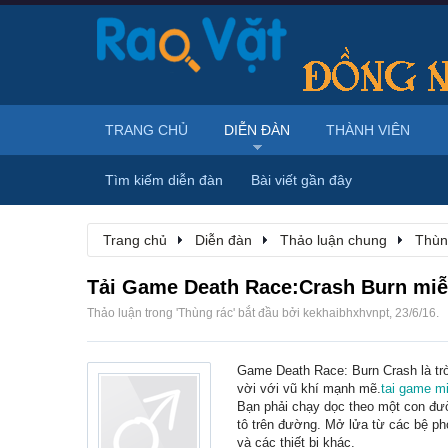
TRANG CHỦ
DIỄN ĐÀN
THÀNH VIÊN
Tìm kiếm diễn đàn
Bài viết gần đây
Trang chủ
Diễn đàn
Thảo luận chung
Thùn
Tải Game Death Race:Crash Burn miễ
Thảo luận trong '
Thùng rác
' bắt đầu bởi
kekhaibhxhvnpt
,
23/6/16
.
Game Death Race: Burn Crash là trò 
vời với vũ khí mạnh mẽ.
tai game mi
Bạn phải chạy dọc theo một con đườ
tô trên đường. Mở lửa từ các bệ ph
và các thiết bị khác.