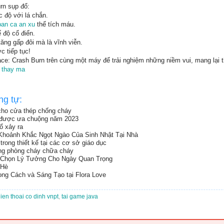
rn sụp đổ:
 độ với lá chắn.
ban ca an xu
thể tích máu.
 độ cổ điển.
ng gấp đôi mà là vĩnh viễn.
c tiếp tục!
e: Crash Burn trên cùng một máy để trải nghiệm những niềm vui, mang lại t
n thay ma
ng tự:
 cho cửa thép chống cháy
 được ưa chuộng năm 2023
ổ xảy ra
 Khoảnh Khắc Ngọt Ngào Của Sinh Nhật Tại Nhà
rong thiết kế tại các cơ sở giáo dục
ong phòng cháy chữa cháy
a Chọn Lý Tưởng Cho Ngày Quan Trọng
 Hè
ng Cách và Sáng Tạo tại Flora Love
dien thoai co dinh vnpt
,
tai game java