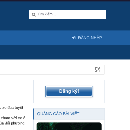
ĐĂNG NHẬP
Đăng ký!
c xe đua tuyệt
QUẢNG CÁO BÀI VIẾT
a chạm với xe ô
của đối phương,