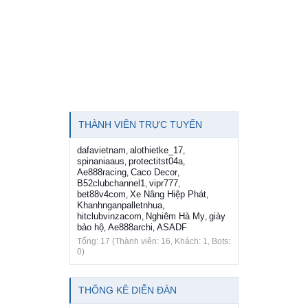
THÀNH VIÊN TRỰC TUYẾN
dafavietnam
alothietke_17
,
,
spinaniaaus
protectitst04a
,
,
Ae888racing
Caco Decor
,
,
B52clubchannel1
vipr777
,
,
bet88v4com
Xe Nâng Hiệp Phát
,
,
Khanhnganpalletnhua
,
hitclubvinzacom
Nghiêm Hà My
giày
,
,
bảo hộ
Ae888archi
ASADF
,
,
Tổng: 17 (Thành viên: 16, Khách: 1, Bots:
0)
THỐNG KÊ DIỄN ĐÀN