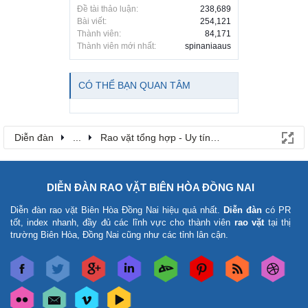
Đề tài thảo luận:
238,689
Bài viết:
254,121
Thành viên:
84,171
Thành viên mới nhất:
spinaniaaus
CÓ THỂ BẠN QUAN TÂM
Diễn đàn
...
Rao vặt tổng hợp - Uy tín - Miễn phí
DIỄN ĐÀN RAO VẶT BIÊN HÒA ĐỒNG NAI
Diễn đàn rao vặt Biên Hòa Đồng Nai
hiệu quả nhất.
Diễn đàn
có PR
tốt, index nhanh, đầy đủ các lĩnh vực cho thành viên
rao vặt
tại thị
trường Biên Hòa, Đồng Nai cũng như các tỉnh lân cận.