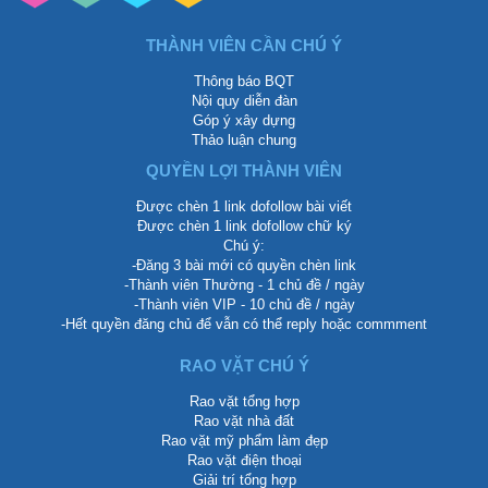
THÀNH VIÊN CẦN CHÚ Ý
Thông báo BQT
Nội quy diễn đàn
Góp ý xây dựng
Thảo luận chung
QUYỀN LỢI THÀNH VIÊN
Được chèn 1 link dofollow bài viết
Được chèn 1 link dofollow chữ ký
Chú ý:
-Đăng 3 bài mới có quyền chèn link
-Thành viên Thường - 1 chủ đề / ngày
-Thành viên VIP - 10 chủ đề / ngày
-Hết quyền đăng chủ để vẫn có thể reply hoặc commment
RAO VẶT CHÚ Ý
Rao vặt tổng hợp
Rao vặt nhà đất
Rao vặt mỹ phẩm làm đẹp
Rao vặt điện thoại
Giải trí tổng hợp