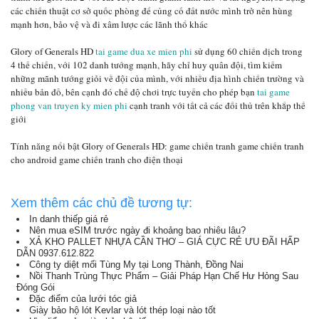
các chiến thuật cơ sở quốc phòng để củng cố đất nước mình trở nên hùng
mạnh hơn, bảo vệ và đi xâm lược các lãnh thổ khác
Glory of Generals HD
tai game dua xe mien phi
sử dụng 60 chiến dịch trong
4 thế chiến, với 102 danh tướng mạnh, hãy chỉ huy quân đội, tìm kiếm
những mãnh tướng giỏi về đội của mình, với nhiều địa hình chiến trường và
nhiều bản đồ, bên cạnh đó chế độ chơi trực tuyến cho phép bạn
tai game
phong van truyen ky mien phi
cạnh tranh với tất cả các đối thủ trên khắp thế
giới
Tính năng nổi bật Glory of Generals HD: game chiến tranh game chiến tranh
cho android game chiến tranh cho điện thoại
Xem thêm các chủ đề tương tự:
In danh thiếp giá rẻ
Nên mua eSIM trước ngày đi khoảng bao nhiêu lâu?
XẢ KHO PALLET NHỰA CẦN THƠ – GIÁ CỰC RẺ ƯU ĐÃI HẤP
DẪN 0937.612.822
Công ty diệt mối Tùng My tại Long Thành, Đồng Nai
Nồi Thanh Trùng Thực Phẩm – Giải Pháp Hạn Chế Hư Hỏng Sau
Đóng Gói
Đặc điểm của lưới tóc giả
Giày bảo hộ lót Kevlar và lót thép loại nào tốt