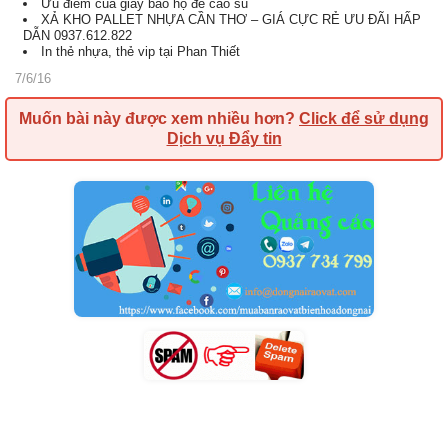
Ưu điểm của giày bảo hộ đế cao su
XẢ KHO PALLET NHỰA CẦN THƠ – GIÁ CỰC RẺ ƯU ĐÃI HẤP
DẪN 0937.612.822
In thẻ nhựa, thẻ vip tại Phan Thiết
7/6/16
Muốn bài này được xem nhiều hơn?
Click để sử dụng
Dịch vụ Đẩy tin