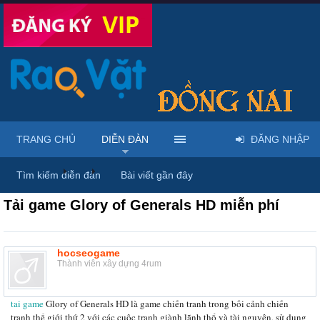
TRANG CHỦ
DIỄN ĐÀN
ĐĂNG NHẬP
Diễn đàn
...
Rao vặt tổng hợp - Uy tín - Miễn phí
Tìm kiếm diễn đàn
Bài viết gần đây
Tải game Glory of Generals HD miễn phí
hocseogame
Thành viên xây dựng 4rum
tai game
Glory of Generals HD là game chiến tranh trong bối cảnh chiến
tranh thế giới thứ 2 với các cuộc tranh giành lãnh thổ và tài nguyên, sử dụng