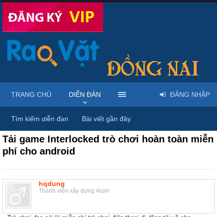
TRANG CHỦ
DIỄN ĐÀN
ĐĂNG NHẬP
Diễn đàn
...
Rao vặt tổng hợp - Uy tín - Miễn phí
Tìm kiếm diễn đàn
Bài viết gần đây
Tải game Interlocked trò chơi hoàn toàn miễn
phí cho android
hqdung
Thành viên xây dựng 4rum