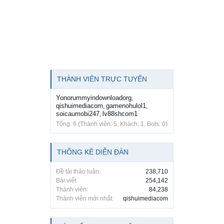
THÀNH VIÊN TRỰC TUYẾN
Yonorummyindownloadorg
,
qishuimediacom
gamenohulol1
,
,
soicaumobi247
lv88shcom1
,
Tổng: 6 (Thành viên: 5, Khách: 1, Bots: 0)
THỐNG KÊ DIỄN ĐÀN
Đề tài thảo luận:
238,710
Bài viết:
254,142
Thành viên:
84,238
Thành viên mới nhất:
qishuimediacom