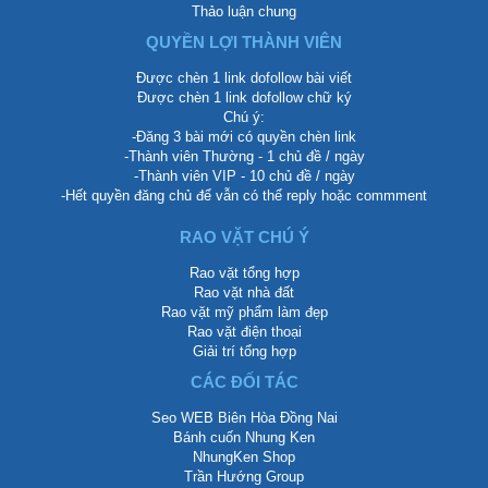
Thảo luận chung
QUYỀN LỢI THÀNH VIÊN
Được chèn 1 link dofollow bài viết
Được chèn 1 link dofollow chữ ký
Chú ý:
-Đăng 3 bài mới có quyền chèn link
-Thành viên Thường - 1 chủ đề / ngày
-Thành viên VIP - 10 chủ đề / ngày
-Hết quyền đăng chủ để vẫn có thể reply hoặc commment
RAO VẶT CHÚ Ý
Rao vặt tổng hợp
Rao vặt nhà đất
Rao vặt mỹ phẩm làm đẹp
Rao vặt điện thoại
Giải trí tổng hợp
CÁC ĐỐI TÁC
Seo WEB Biên Hòa Đồng Nai
Bánh cuốn Nhung Ken
NhungKen Shop
Trần Hướng Group