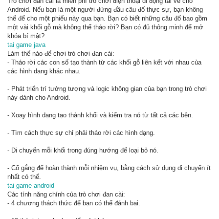
Trò chơi đan cài là miễn phí trò chơi điện thoại di động tải về cho
Android. Nếu bạn là một người đứng đầu câu đố thực sự, bạn không
thể để cho một phiếu này qua bạn. Bạn có biết những câu đố bao gồm
một vài khối gỗ mà không thể tháo rời? Bạn có đủ thông minh để mở
khóa bí mật?
tai game java
Làm thế nào để chơi trò chơi đan cài:
- Tháo rời các con số tạo thành từ các khối gỗ liên kết với nhau của
các hình dạng khác nhau.
- Phát triển trí tưởng tượng và logic không gian của bạn trong trò chơi
này dành cho Android.
- Xoay hình dạng tạo thành khối và kiểm tra nó từ tất cả các bên.
- Tìm cách thực sự chỉ phải tháo rời các hình dạng.
- Di chuyển mỗi khối trong đúng hướng để loại bỏ nó.
- Cố gắng để hoàn thành mỗi nhiệm vụ, bằng cách sử dụng di chuyển ít
nhất có thể.
tai game android
Các tính năng chính của trò chơi đan cài:
- 4 chương thách thức để bạn có thể đánh bại.