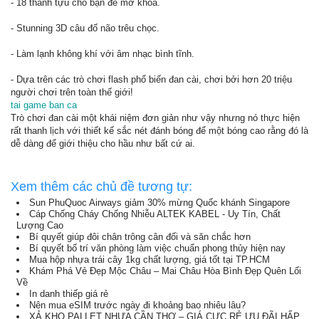
- 18 thành tựu cho bạn để mở khóa.
- Stunning 3D câu đố não trêu chọc.
- Làm lạnh không khí với âm nhạc bình tĩnh.
- Dựa trên các trò chơi flash phổ biến đan cài, chơi bởi hơn 20 triệu
người chơi trên toàn thế giới!
tai game ban ca
Trò chơi đan cài một khái niệm đơn giản như vậy nhưng nó thực hiện
rất thanh lịch với thiết kế sắc nét đánh bóng để một bóng cao rằng đó là
dễ dàng để giới thiệu cho hầu như bất cứ ai.
Xem thêm các chủ đề tương tự:
Sun PhuQuoc Airways giảm 30% mừng Quốc khánh Singapore
Cáp Chống Cháy Chống Nhiễu ALTEK KABEL - Uy Tín, Chất
Lượng Cao
Bí quyết giúp đôi chân trông cân đối và săn chắc hơn
Bí quyết bố trí văn phòng làm việc chuẩn phong thủy hiện nay
Mua hộp nhựa trái cây 1kg chất lượng, giá tốt tại TP.HCM
Khám Phá Vẻ Đẹp Mộc Châu – Mai Châu Hòa Bình Đẹp Quên Lối
Về
In danh thiếp giá rẻ
Nên mua eSIM trước ngày đi khoảng bao nhiêu lâu?
XẢ KHO PALLET NHỰA CẦN THƠ – GIÁ CỰC RẺ ƯU ĐÃI HẤP