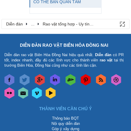
CÓ THỂ BẠN QUAN TÂM
Diễn đàn
...
Rao vặt tổng hợp - Uy tín - Miễn phí
DIỄN ĐÀN RAO VẶT BIÊN HÒA ĐỒNG NAI
Diễn đàn rao vặt Biên Hòa Đồng Nai
hiệu quả nhất.
Diễn đàn
có PR
tốt, index nhanh, đầy đủ các lĩnh vực cho thành viên
rao vặt
tại thị
trường Biên Hòa, Đồng Nai cũng như các tỉnh lân cận.
THÀNH VIÊN CẦN CHÚ Ý
Thông báo BQT
Nội quy diễn đàn
Góp ý xây dựng