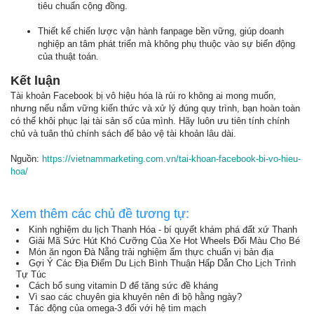
tiêu chuẩn cộng đồng.
Thiết kế chiến lược vận hành fanpage bền vững, giúp doanh
nghiệp an tâm phát triển mà không phụ thuộc vào sự biến động
của thuật toán.
Kết luận
Tài khoản Facebook bị vô hiệu hóa là rủi ro không ai mong muốn,
nhưng nếu nắm vững kiến thức và xử lý đúng quy trình, bạn hoàn toàn
có thể khôi phục lại tài sản số của mình. Hãy luôn ưu tiên tính chính
chủ và tuân thủ chính sách để bảo vệ tài khoản lâu dài.
Nguồn:
https://vietnammarketing.com.vn/tai-khoan-facebook-bi-vo-hieu-
hoa/
Xem thêm các chủ đề tương tự:
Kinh nghiệm du lịch Thanh Hóa - bí quyết khám phá đất xứ Thanh
Giải Mã Sức Hút Khó Cưỡng Của Xe Hot Wheels Đổi Màu Cho Bé
Món ăn ngon Đà Nẵng trải nghiệm ẩm thực chuẩn vị bản địa
Gợi Ý Các Địa Điểm Du Lịch Bình Thuận Hấp Dẫn Cho Lịch Trình
Tự Túc
Cách bổ sung vitamin D để tăng sức đề kháng
Vì sao các chuyên gia khuyên nên đi bộ hằng ngày?
Tác động của omega-3 đối với hệ tim mạch