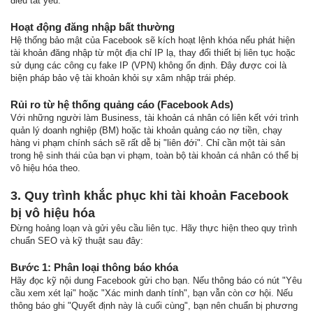
điều tất yếu.
Hoạt động đăng nhập bất thường
Hệ thống bảo mật của Facebook sẽ kích hoạt lệnh khóa nếu phát hiện
tài khoản đăng nhập từ một địa chỉ IP lạ, thay đổi thiết bị liên tục hoặc
sử dụng các công cụ fake IP (VPN) không ổn định. Đây được coi là
biện pháp bảo vệ tài khoản khỏi sự xâm nhập trái phép.
Rủi ro từ hệ thống quảng cáo (Facebook Ads)
Với những người làm Business, tài khoản cá nhân có liên kết với trình
quản lý doanh nghiệp (BM) hoặc tài khoản quảng cáo nợ tiền, chạy
hàng vi phạm chính sách sẽ rất dễ bị "liên đới". Chỉ cần một tài sản
trong hệ sinh thái của bạn vi phạm, toàn bộ tài khoản cá nhân có thể bị
vô hiệu hóa theo.
3. Quy trình khắc phục khi tài khoản Facebook
bị vô hiệu hóa
Đừng hoảng loạn và gửi yêu cầu liên tục. Hãy thực hiện theo quy trình
chuẩn SEO và kỹ thuật sau đây:
Bước 1: Phân loại thông báo khóa
Hãy đọc kỹ nội dung Facebook gửi cho bạn. Nếu thông báo có nút "Yêu
cầu xem xét lại" hoặc "Xác minh danh tính", bạn vẫn còn cơ hội. Nếu
thông báo ghi "Quyết định này là cuối cùng", bạn nên chuẩn bị phương