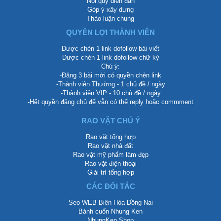
Nội quy diễn đàn
Góp ý xây dựng
Thảo luận chung
QUYỀN LỢI THÀNH VIÊN
Được chèn 1 link dofollow bài viết
Được chèn 1 link dofollow chữ ký
Chú ý:
-Đăng 3 bài mới có quyền chèn link
-Thành viên Thường - 1 chủ đề / ngày
-Thành viên VIP - 10 chủ đề / ngày
-Hết quyền đăng chủ để vẫn có thể reply hoặc commment
RAO VẶT CHÚ Ý
Rao vặt tổng hợp
Rao vặt nhà đất
Rao vặt mỹ phẩm làm đẹp
Rao vặt điện thoại
Giải trí tổng hợp
CÁC ĐỐI TÁC
Seo WEB Biên Hòa Đồng Nai
Bánh cuốn Nhung Ken
NhungKen Shop