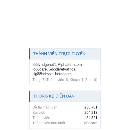
THÀNH VIÊN TRỰC TUYẾN
888vndgbnet1
Alpha88thcom
,
,
lc88care
Socolivetvafrica
,
,
Ug88babyvn
betdecom
,
Tổng: 7 (Thành viên: 6, Khách: 1, Bots: 0)
THỐNG KÊ DIỄN ĐÀN
Đề tài thảo luận:
238,781
Bài viết:
254,213
Thành viên:
84,521
Thành viên mới nhất:
lc88care