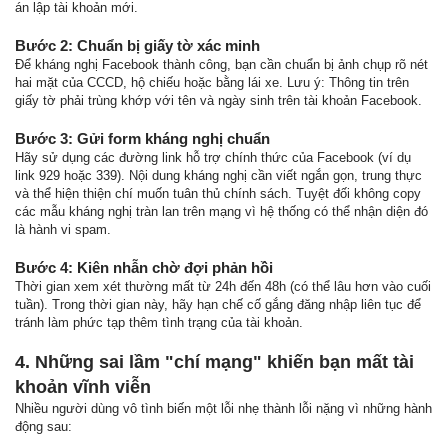
án lập tài khoản mới.
Bước 2: Chuẩn bị giấy tờ xác minh
Để kháng nghị Facebook thành công, bạn cần chuẩn bị ảnh chụp rõ nét
hai mặt của CCCD, hộ chiếu hoặc bằng lái xe. Lưu ý: Thông tin trên
giấy tờ phải trùng khớp với tên và ngày sinh trên tài khoản Facebook.
Bước 3: Gửi form kháng nghị chuẩn
Hãy sử dụng các đường link hỗ trợ chính thức của Facebook (ví dụ
link 929 hoặc 339). Nội dung kháng nghị cần viết ngắn gọn, trung thực
và thể hiện thiện chí muốn tuân thủ chính sách. Tuyệt đối không copy
các mẫu kháng nghị tràn lan trên mạng vì hệ thống có thể nhận diện đó
là hành vi spam.
Bước 4: Kiên nhẫn chờ đợi phản hồi
Thời gian xem xét thường mất từ 24h đến 48h (có thể lâu hơn vào cuối
tuần). Trong thời gian này, hãy hạn chế cố gắng đăng nhập liên tục để
tránh làm phức tạp thêm tình trạng của tài khoản.
4. Những sai lầm "chí mạng" khiến bạn mất tài
khoản vĩnh viễn
Nhiều người dùng vô tình biến một lỗi nhẹ thành lỗi nặng vì những hành
động sau: