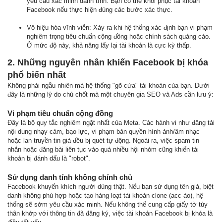
yêu cầu xác minh danh tính. Bạn có thể khôi phục tài khoản
Facebook nếu thực hiện đúng các bước xác thực.
Vô hiệu hóa vĩnh viễn: Xảy ra khi hệ thống xác định bạn vi phạm
nghiêm trọng tiêu chuẩn cộng đồng hoặc chính sách quảng cáo.
Ở mức độ này, khả năng lấy lại tài khoản là cực kỳ thấp.
2. Những nguyên nhân khiến Facebook bị khóa
phổ biến nhất
Không phải ngẫu nhiên mà hệ thống "gõ cửa" tài khoản của bạn. Dưới
đây là những lý do chủ chốt mà một chuyên gia SEO và Ads cần lưu ý:
Vi phạm tiêu chuẩn cộng đồng
Đây là bộ quy tắc nghiêm ngặt nhất của Meta. Các hành vi như đăng tải
nội dung nhạy cảm, bạo lực, vi phạm bản quyền hình ảnh/âm nhạc
hoặc lan truyền tin giả đều bị quét tự động. Ngoài ra, việc spam tin
nhắn hoặc đăng bài liên tục vào quá nhiều hội nhóm cũng khiến tài
khoản bị đánh dấu là "robot".
Sử dụng danh tính không chính chủ
Facebook khuyến khích người dùng thật. Nếu bạn sử dụng tên giả, biệt
danh không phù hợp hoặc tạo hàng loạt tài khoản clone (acc ảo), hệ
thống sẽ sớm yêu cầu xác minh. Nếu không thể cung cấp giấy tờ tùy
thân khớp với thông tin đã đăng ký, việc tài khoản Facebook bị khóa là