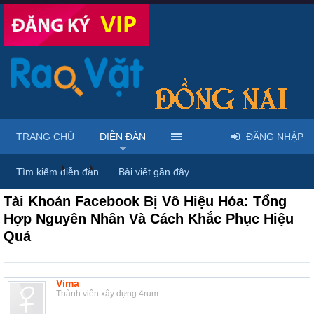
TRANG CHỦ
DIỄN ĐÀN
ĐĂNG NHẬP
Diễn đàn
...
Thảo luận chung & chia sẻ kinh nghiệm
Tìm kiếm diễn đàn
Bài viết gần đây
Tài Khoản Facebook Bị Vô Hiệu Hóa: Tổng
Hợp Nguyên Nhân Và Cách Khắc Phục Hiệu
Quả
Vima
Thành viên xây dựng 4rum