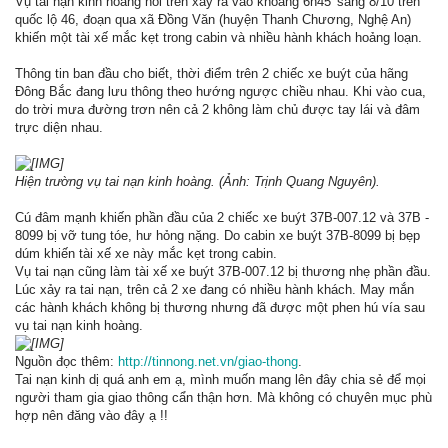
Vụ tai nạn kinh hoàng nói trên xảy ra vào khoảng 6h45' sáng 8/10 trên
quốc lộ 46, đoạn qua xã Đồng Văn (huyện Thanh Chương, Nghệ An)
khiến một tài xế mắc kẹt trong cabin và nhiều hành khách hoảng loạn.
Thông tin ban đầu cho biết, thời điểm trên 2 chiếc xe buýt của hãng
Đông Bắc đang lưu thông theo hướng ngược chiều nhau. Khi vào cua,
do trời mưa đường trơn nên cả 2 không làm chủ được tay lái và đâm
trực diện nhau.
Hiện trường vụ tai nạn kinh hoàng. (Ảnh: Trịnh Quang Nguyên).
Cú đâm mạnh khiến phần đầu của 2 chiếc xe buýt 37B-007.12 và 37B -
8099 bị vỡ tung tóe, hư hỏng nặng. Do cabin xe buýt 37B-8099 bị bẹp
dúm khiến tài xế xe này mắc kẹt trong cabin.
Vụ tai nạn cũng làm tài xế xe buýt 37B-007.12 bị thương nhẹ phần đầu.
Lúc xảy ra tai nạn, trên cả 2 xe đang có nhiều hành khách. May mắn
các hành khách không bị thương nhưng đã được một phen hú vía sau
vụ tai nạn kinh hoàng.
Nguồn đọc thêm:
http://tinnong.net.vn/giao-thong
.
Tai nạn kinh dị quá anh em ạ, mình muốn mang lên đây chia sẻ để mọi
người tham gia giao thông cẩn thận hơn. Mà không có chuyên mục phù
hợp nên đăng vào đây ạ !!