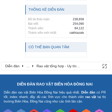
THỐNG KÊ DIỄN ĐÀN
Đề tài thảo luận:
238,658
Bài viết:
254,090
Thành viên:
84,122
Thành viên mới nhất:
cakhiazatv
CÓ THỂ BẠN QUAN TÂM
Diễn đàn
...
Rao vặt tổng hợp - Uy tín - Miễn phí
DIỄN ĐÀN RAO VẶT BIÊN HÒA ĐỒNG NAI
Diễn đàn rao vặt Biên Hòa Đồng Nai
hiệu quả nhất.
Diễn đàn
có PR
tốt, index nhanh, đầy đủ các lĩnh vực cho thành viên
rao vặt
tại thị
trường Biên Hòa, Đồng Nai cũng như các tỉnh lân cận.