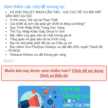
Xem thêm các chủ đề tương tự:
XẢ KHO PALLET NHỰA CẦN THƠ – GIÁ CỰC RẺ ƯU ĐÃI HẤP
DẪN 0937.612.822
In thẻ nhựa, thẻ vip tại Phan Thiết
Cài eSIM du lịch cần phải gỡ eSIM di động ra không?
Quy Trình Nhập Khẩu Trang Sức Vàng
Thủ Tục Nhập Khẩu Giấy Decal In Tem
Đặc điểm của giày bảo hộ chất lượng giá rẻ
Tổng quan về giày bảo hộ tại Vĩnh Long
Địa chỉ nhà phân phối 3M tại Lai Châu uy tín
Bay nhóm Sun PhuQuoc Airways ưu đãi đến 20% tuyến Thành Đô
– TP.HCM
Vietravel Airlines ưu đãi khung giờ vàng
9/10/17
Muốn bài này được xem nhiều hơn?
Click để sử dụng
Dịch vụ Đẩy tin