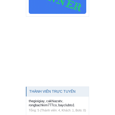
THÀNH VIÊN TRỰC TUYẾN
thegioigiay
cakhiazatv
,
,
rongbachkim777co
bayclubto1
,
Tổng: 5 (Thành viên: 4, Khách: 1, Bots: 0)