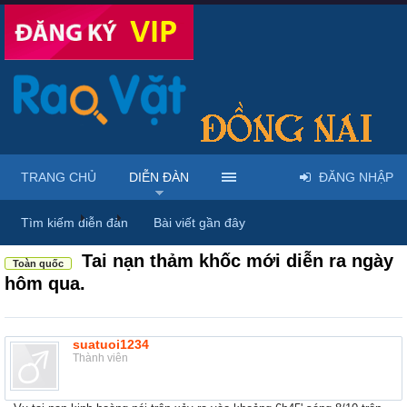
TRANG CHỦ
DIỄN ĐÀN
ĐĂNG NHẬP
Diễn đàn
...
Rao vặt tổng hợp - Uy tín - Miễn phí
Tìm kiếm diễn đàn
Bài viết gần đây
Tai nạn thảm khốc mới diễn ra ngày
Toàn quốc
hôm qua.
suatuoi1234
Thành viên