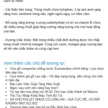
cách tự nhiên.
- Cải thiện tâm trạng: Trong chuối chứa trytophan, 1 lại axit amin giúp
nâng mức serotonin trong não, ngăn ngừa nguy cơ trầm cảm.
- Bổ sung năng lượng: Lượng carbohydrate có lợi và vitamin B chứa
rất nhiều trong chuối giúp tăng cường năng lượng cho mọi hoạt động
của bạn.
- Xương chắc khỏe: Một trong nhiều chất dinh dưỡng được tìm thấy
trong chuối chính là mangan. Cùng với canxi, mangan giúp xương bạn
sẽ trở nên chắc khỏe và cứng cáp hơn.
Xem thêm các chủ đề tương tự:
Cửa gỗ composite chống nước Eurowindow chính hãng– Lựa chọn
bền đẹp cho...
Cửa nhôm giả gỗ cao cấp – Vẻ đẹp sang trọng, bền vững cho nhà
ở hiện đại
Bàn Làm Việc Giúp Tăng Hiệu Suất
Ngực sau sinh nên nâng hay treo?
Tự tay làm hoa tặng mẹ 20-10: Gửi trao chân thành tại Maison
Thủ Tục Nhập Khẩu Máy Tính Bỏ Túi
XẢ KHO PALLET NHỰA CŨ LONG AN – GIÁ CỰC RẺ, ƯU ĐÃI
KHỦNG! 0937.612.822
Thương hiệu giày bảo hộ tại Bắc Ninh bán chạy