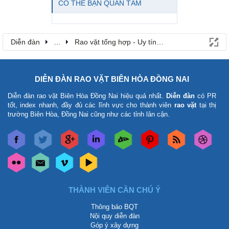
CÓ THỂ BẠN QUAN TÂM
Diễn đàn
...
Rao vặt tổng hợp - Uy tín - Miễn phí
DIỄN ĐÀN RAO VẶT BIÊN HÒA ĐỒNG NAI
Diễn đàn rao vặt Biên Hòa Đồng Nai
hiệu quả nhất.
Diễn đàn
có PR
tốt, index nhanh, đầy đủ các lĩnh vực cho thành viên
rao vặt
tại thị
trường Biên Hòa, Đồng Nai cũng như các tỉnh lân cận.
THÀNH VIÊN CẦN CHÚ Ý
Thông báo BQT
Nội quy diễn đàn
Góp ý xây dựng