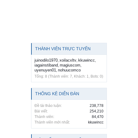
THÀNH VIÊN TRỰC TUYẾN
juinodilo1970
xoilacxltv
kkuwincc
,
,
,
iagainstiband
magiuscom
,
,
uyenuyen01
nohuucomco
,
Tổng: 8 (Thành viên: 7, Khách: 1, Bots: 0)
THỐNG KÊ DIỄN ĐÀN
Đề tài thảo luận:
238,778
Bài viết:
254,210
Thành viên:
84,470
Thành viên mới nhất:
kkuwincc