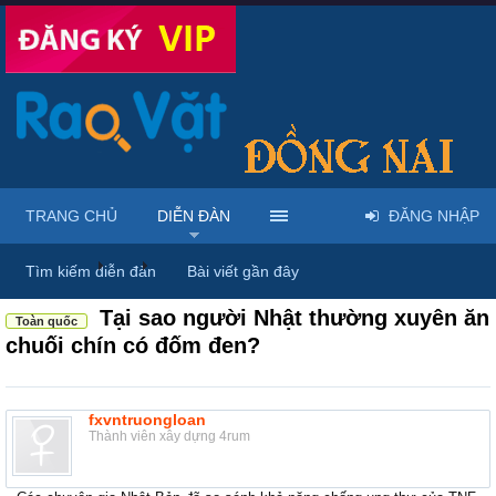
TRANG CHỦ
DIỄN ĐÀN
ĐĂNG NHẬP
Diễn đàn
...
Rao vặt tổng hợp - Uy tín - Miễn phí
Tìm kiếm diễn đàn
Bài viết gần đây
Tại sao người Nhật thường xuyên ăn
Toàn quốc
chuối chín có đốm đen?
fxvntruongloan
Thành viên xây dựng 4rum