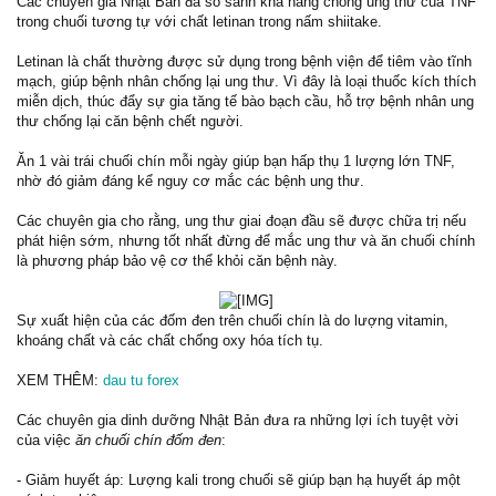
Các chuyên gia Nhật Bản đã so sánh khả năng chống ung thư của TNF
trong chuối tương tự với chất letinan trong nấm shiitake.
Letinan là chất thường được sử dụng trong bệnh viện để tiêm vào tĩnh
mạch, giúp bệnh nhân chống lại ung thư. Vì đây là loại thuốc kích thích
miễn dịch, thúc đẩy sự gia tăng tế bào bạch cầu, hỗ trợ bệnh nhân ung
thư chống lại căn bệnh chết người.
Ăn 1 vài trái chuối chín mỗi ngày giúp bạn hấp thụ 1 lượng lớn TNF,
nhờ đó giảm đáng kể nguy cơ mắc các bệnh ung thư.
Các chuyên gia cho rằng, ung thư giai đoạn đầu sẽ được chữa trị nếu
phát hiện sớm, nhưng tốt nhất đừng để mắc ung thư và ăn chuối chính
là phương pháp bảo vệ cơ thể khỏi căn bệnh này.
Sự xuất hiện của các đốm đen trên chuối chín là do lượng vitamin,
khoáng chất và các chất chống oxy hóa tích tụ.
XEM THÊM:
dau tu forex
Các chuyên gia dinh dưỡng Nhật Bản đưa ra những lợi ích tuyệt vời
của việc
ăn chuối chín đốm đen
:
- Giảm huyết áp: Lượng kali trong chuối sẽ giúp bạn hạ huyết áp một