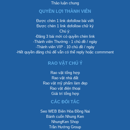
Thảo luận chung
QUYỀN LỢI THÀNH VIÊN
Được chèn 1 link dofollow bài viết
Được chèn 1 link dofollow chữ ký
Chú ý:
-Đăng 3 bài mới có quyền chèn link
-Thành viên Thường - 1 chủ đề / ngày
-Thành viên VIP - 10 chủ đề / ngày
-Hết quyền đăng chủ để vẫn có thể reply hoặc commment
RAO VẶT CHÚ Ý
Rao vặt tổng hợp
Rao vặt nhà đất
Rao vặt mỹ phẩm làm đẹp
Rao vặt điện thoại
Giải trí tổng hợp
CÁC ĐỐI TÁC
Seo WEB Biên Hòa Đồng Nai
Bánh cuốn Nhung Ken
NhungKen Shop
Trần Hướng Group