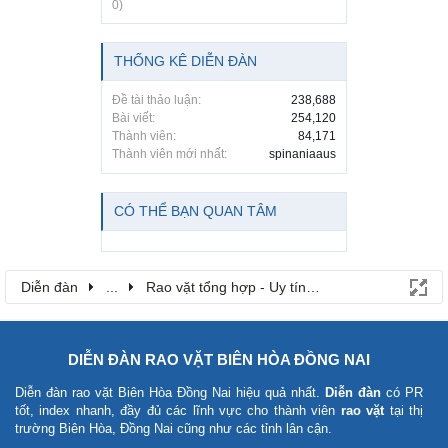
0)
THỐNG KÊ DIỄN ĐÀN
Đề tài thảo luận:
238,688
Bài viết:
254,120
Thành viên:
84,171
Thành viên mới nhất:
spinaniaaus
CÓ THỂ BẠN QUAN TÂM
Diễn đàn
...
Rao vặt tổng hợp - Uy tín - Miễn phí
DIỄN ĐÀN RAO VẶT BIÊN HÒA ĐỒNG NAI
Diễn đàn rao vặt Biên Hòa Đồng Nai
hiệu quả nhất.
Diễn đàn
có PR
tốt, index nhanh, đầy đủ các lĩnh vực cho thành viên
rao vặt
tại thị
trường Biên Hòa, Đồng Nai cũng như các tỉnh lân cận.