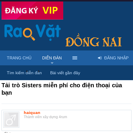
TRANG CHỦ
DIỄN ĐÀN
ĐĂNG NHẬP
Diễn đàn
...
Rao vặt tổng hợp - Uy tín - Miễn phí
Tìm kiếm diễn đàn
Bài viết gần đây
Tải trò Sisters miễn phí cho điện thoại của
bạn
haiquan
Thành viên xây dựng 4rum