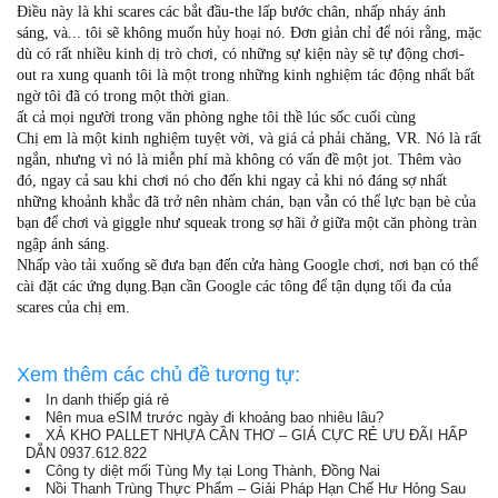
Điều này là khi scares các bắt đầu-the lấp bước chân, nhấp nháy ánh
sáng, và... tôi sẽ không muốn hủy hoại nó. Đơn giản chỉ để nói rằng, mặc
dù có rất nhiều kinh dị trò chơi, có những sự kiện này sẽ tự động chơi-
out ra xung quanh tôi là một trong những kinh nghiệm tác động nhất bất
ngờ tôi đã có trong một thời gian.
ất cả mọi người trong văn phòng nghe tôi thề lúc sốc cuối cùng
Chị em là một kinh nghiệm tuyệt vời, và giá cả phải chăng, VR. Nó là rất
ngắn, nhưng vì nó là miễn phí mà không có vấn đề một jot. Thêm vào
đó, ngay cả sau khi chơi nó cho đến khi ngay cả khi nó đáng sợ nhất
những khoảnh khắc đã trở nên nhàm chán, bạn vẫn có thể lực bạn bè của
bạn để chơi và giggle như squeak trong sợ hãi ở giữa một căn phòng tràn
ngập ánh sáng.
Nhấp vào tải xuống sẽ đưa bạn đến cửa hàng Google chơi, nơi bạn có thể
cài đặt các ứng dụng.Bạn cần Google các tông để tận dụng tối đa của
scares của chị em.
Xem thêm các chủ đề tương tự:
In danh thiếp giá rẻ
Nên mua eSIM trước ngày đi khoảng bao nhiêu lâu?
XẢ KHO PALLET NHỰA CẦN THƠ – GIÁ CỰC RẺ ƯU ĐÃI HẤP
DẪN 0937.612.822
Công ty diệt mối Tùng My tại Long Thành, Đồng Nai
Nồi Thanh Trùng Thực Phẩm – Giải Pháp Hạn Chế Hư Hỏng Sau