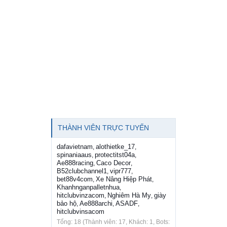
THÀNH VIÊN TRỰC TUYẾN
dafavietnam
alothietke_17
,
,
spinaniaaus
protectitst04a
,
,
Ae888racing
Caco Decor
,
,
B52clubchannel1
vipr777
,
,
bet88v4com
Xe Nâng Hiệp Phát
,
,
Khanhnganpalletnhua
,
hitclubvinzacom
Nghiêm Hà My
giày
,
,
bảo hộ
Ae888archi
ASADF
,
,
,
hitclubvinsacom
Tổng: 18 (Thành viên: 17, Khách: 1, Bots: