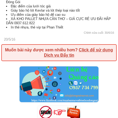
Đóng Gói
Đặc điểm của lưới tóc giả
Giày bảo hộ lót Kevlar và lót thép loại nào tốt
Ưu điểm của giày bảo hộ đế cao su
XẢ KHO PALLET NHỰA CẦN THƠ – GIÁ CỰC RẺ ƯU ĐÃI HẤP
DẪN 0937.612.822
In thẻ nhựa, thẻ vip tại Phan Thiết
Chỉnh sửa cuối:
30/6/16
20/5/16
Muốn bài này được xem nhiều hơn?
Click để sử dụng
Dịch vụ Đẩy tin