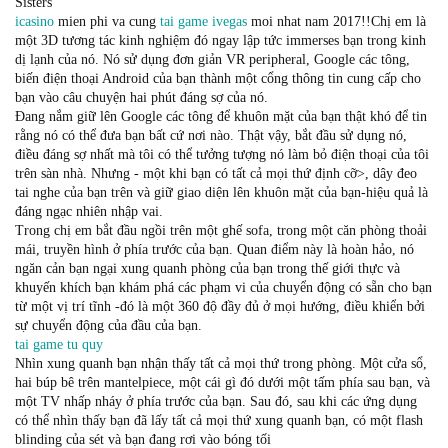
Sisters
icasino
mien phi va cung
tai game ivegas
moi nhat nam 2017!!Chị em là
một 3D tương tác kinh nghiệm đó ngay lập tức immerses bạn trong kinh
dị lạnh của nó. Nó sử dụng đơn giản VR peripheral, Google các tông,
biến điện thoại Android của bạn thành một cổng thông tin cung cấp cho
bạn vào câu chuyện hai phút đáng sợ của nó.
Đang nắm giữ lên Google các tông để khuôn mặt của bạn thật khó để tin
rằng nó có thể đưa bạn bất cứ nơi nào. Thật vậy, bắt đầu sử dụng nó,
điều đáng sợ nhất mà tôi có thể tưởng tượng nó làm bỏ điện thoại của tôi
trên sàn nhà. Nhưng - một khi bạn có tất cả mọi thứ định cỡ>, dây đeo
tai nghe của bạn trên và giữ giao diện lên khuôn mặt của bạn-hiệu quả là
đáng ngạc nhiên nhập vai.
Trong chị em bắt đầu ngồi trên một ghế sofa, trong một căn phòng thoải
mái, truyền hình ở phía trước của bạn. Quan điểm này là hoàn hảo, nó
ngăn cản bạn ngại xung quanh phòng của bạn trong thế giới thực và
khuyến khích bạn khám phá các phạm vi của chuyển động có sẵn cho bạn
từ một vị trí tĩnh -đó là một 360 độ đầy đủ ở mọi hướng, điều khiển bởi
sự chuyển động của đầu của bạn.
tai game tu quy
Nhìn xung quanh bạn nhận thấy tất cả mọi thứ trong phòng. Một cửa sổ,
hai búp bê trên mantelpiece, một cái gì đó dưới một tấm phía sau bạn, và
một TV nhấp nháy ở phía trước của bạn. Sau đó, sau khi các ứng dụng
có thể nhìn thấy bạn đã lấy tất cả mọi thứ xung quanh bạn, có một flash
blinding của sét và bạn đang rơi vào bóng tối