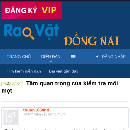
TRANG CHỦ
DIỄN ĐÀN
ĐĂNG NHẬP
Diễn đàn
...
Rao vặt tổng hợp - Uy tín - Miễn phí
Tìm kiếm diễn đàn
Bài viết gần đây
Tầm quan trọng của kiểm tra mối
Toàn quốc
mọt
thuan1084nd
Thành viên xây dựng 4rum