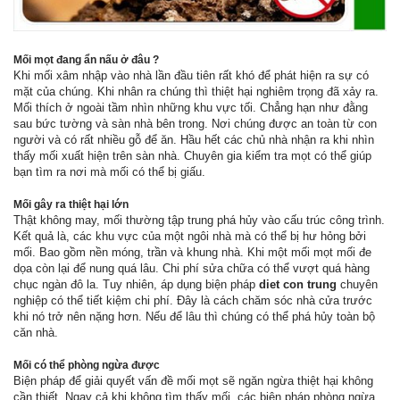
Mối mọt đang ẩn nấu ở đâu ?
Khi mối xâm nhập vào nhà lần đầu tiên rất khó để phát hiện ra sự có
mặt của chúng. Khi nhân ra chúng thì thiệt hại nghiêm trọng đã xảy ra.
Mối thích ở ngoài tầm nhìn những khu vực tối. Chẳng hạn như đằng
sau bức tường và sàn nhà bên trong. Nơi chúng được an toàn từ con
người và có rất nhiều gỗ để ăn. Hầu hết các chủ nhà nhận ra khi nhìn
thấy mối xuất hiện trên sàn nhà. Chuyên gia kiểm tra mọt có thể giúp
bạn tìm ra nơi mà mối có thể bị giấu.
Mối gây ra thiệt hại lớn
Thật không may, mối thường tập trung phá hủy vào cấu trúc công trình.
Kết quả là, các khu vực của một ngôi nhà mà có thể bị hư hỏng bởi
mối. Bao gồm nền móng, trần và khung nhà. Khi một mối mọt mối đe
dọa còn lại để nung quá lâu. Chi phí sửa chữa có thể vượt quá hàng
chục ngàn đô la. Tuy nhiên, áp dụng biện pháp
diet con trung
chuyên
nghiệp có thể tiết kiệm chi phí. Đây là cách chăm sóc nhà cửa trước
khi nó trở nên nặng hơn. Nếu để lâu thì chúng có thể phá hủy toàn bộ
căn nhà.
Mối có thể phòng ngừa được
Biện pháp để giải quyết vấn đề mối mọt sẽ ngăn ngừa thiệt hại không
cần thiết. Ngay cả khi không tìm thấy mối, các biện pháp phòng ngừa