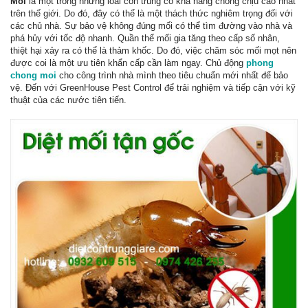
Mối
là một trong những loài côn trùng có khả năng chống chịu cao nhất
trên thế giới. Do đó, đây có thể là một thách thức nghiêm trọng đối với
các chủ nhà. Sự bảo vệ không đúng mối có thể tìm đường vào nhà và
phá hủy với tốc độ nhanh. Quần thể mối gia tăng theo cấp số nhân,
thiệt hại xảy ra có thể là thảm khốc. Do đó, việc chăm sóc mối mọt nên
được coi là một ưu tiên khẩn cấp cần làm ngay. Chủ động
phong
chong moi
cho công trình nhà mình theo tiêu chuẩn mới nhất để bảo
vệ. Đến với GreenHouse Pest Control để trải nghiệm và tiếp cận với kỹ
thuật của các nước tiên tiến.