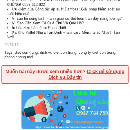
KHỦNG! 0937.612.822
Ưu điểm của Công tắc áp suất Danfoss: Giải pháp kiểm soát áp
suất hiệu quả
Vì sao lối sống lành mạnh giúp cơ thể luôn tràn đầy năng lượng?
Vì Sao Cần Xem Cả Quẻ Chủ Và Quẻ Hỗ?
In hóa đơn bán lẻ tại Phan Thiết
Xả Kho Pallet Nhựa Tân Bình – Giá Cực Mềm, Giao Nhanh Tận
Nơi!
20/11/17
Tags
:
diet con trung
,
dich vu diet con trung
,
cong ty diet con trung
,
phong chong moi
Muốn bài này được xem nhiều hơn?
Click để sử dụng
Dịch vụ Đẩy tin