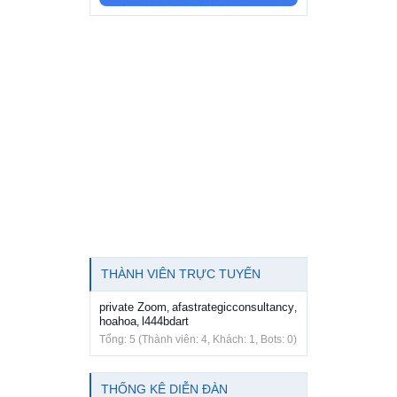
THÀNH VIÊN TRỰC TUYẾN
private Zoom
afastrategicconsultancy
,
,
hoahoa
l444bdart
,
Tổng: 5 (Thành viên: 4, Khách: 1, Bots: 0)
THỐNG KÊ DIỄN ĐÀN