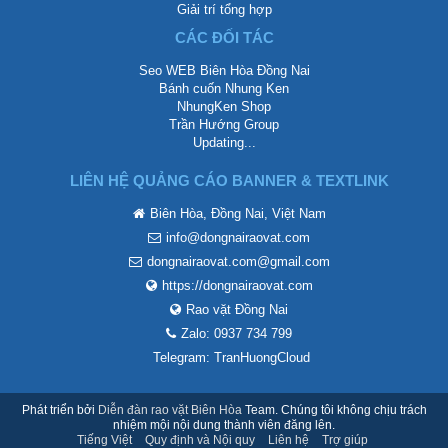
Giải trí tổng hợp
CÁC ĐỐI TÁC
Seo WEB Biên Hòa Đồng Nai
Bánh cuốn Nhung Ken
NhungKen Shop
Trần Hướng Group
Updating...
LIÊN HỆ QUẢNG CÁO BANNER & TEXTLINK
Biên Hòa, Đồng Nai, Việt Nam
info@dongnairaovat.com
dongnairaovat.com@gmail.com
https://dongnairaovat.com
Rao vặt Đồng Nai
Zalo: 0937 734 799
Telegram: TranHuongCloud
Phát triển bởi
Diễn đàn rao vặt Biên Hòa
Team. Chúng tôi không chịu trách
nhiệm mội nội dung thành viên đăng lên.
Tiếng Việt
Quy định và Nội quy
Liên hệ
Trợ giúp