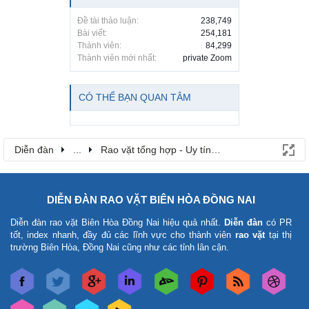
Đề tài thảo luận:
238,749
Bài viết:
254,181
Thành viên:
84,299
Thành viên mới nhất:
private Zoom
CÓ THỂ BẠN QUAN TÂM
Diễn đàn
...
Rao vặt tổng hợp - Uy tín - Miễn phí
DIỄN ĐÀN RAO VẶT BIÊN HÒA ĐỒNG NAI
Diễn đàn rao vặt Biên Hòa Đồng Nai
hiệu quả nhất.
Diễn đàn
có PR
tốt, index nhanh, đầy đủ các lĩnh vực cho thành viên
rao vặt
tại thị
trường Biên Hòa, Đồng Nai cũng như các tỉnh lân cận.