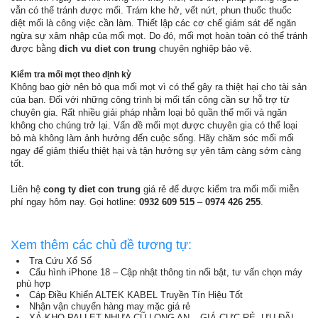
vẫn có thể tránh được mối. Trám khe hở, vết nứt, phun thuốc thuốc
diệt mối là công việc cần làm. Thiết lập các cơ chế giám sát để ngăn
ngừa sự xâm nhập của mối mọt. Do đó, mối mọt hoàn toàn có thể tránh
được bằng
dich vu diet con trung
chuyên nghiệp bảo vệ.
Kiểm tra mối mọt theo định kỳ
Không bao giờ nên bỏ qua mối mọt vì có thể gây ra thiệt hại cho tài sản
của bạn. Đối với những công trình bị mối tấn công cần sự hỗ trợ từ
chuyên gia. Rất nhiều giải pháp nhằm loại bỏ quần thể mối và ngăn
không cho chúng trở lại. Vấn đề mối mọt được chuyên gia có thể loại
bỏ mà không làm ảnh hưởng đến cuộc sống. Hãy chăm sóc mối mối
ngay để giảm thiểu thiệt hại và tận hưởng sự yên tâm càng sớm càng
tốt.
Liên hệ
cong ty diet con trung
giá rẻ để được kiểm tra mối mối miễn
phí ngay hôm nay. Gọi hotline:
0932 609 515
–
0974 426 255
.
Xem thêm các chủ đề tương tự:
Tra Cứu Xổ Số
Cấu hình iPhone 18 – Cập nhật thông tin nổi bật, tư vấn chọn máy
phù hợp
Cáp Điều Khiển ALTEK KABEL Truyền Tín Hiệu Tốt
Nhận vận chuyển hàng may mặc giá rẻ
XẢ KHO PALLET NHỰA CŨ LONG AN – GIÁ CỰC RẺ, ƯU ĐÃI