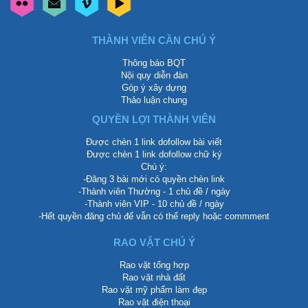
THÀNH VIÊN CẦN CHÚ Ý
Thông báo BQT
Nội quy diễn đàn
Góp ý xây dựng
Thảo luận chung
QUYỀN LỢI THÀNH VIÊN
Được chèn 1 link dofollow bài viết
Được chèn 1 link dofollow chữ ký
Chú ý:
-Đăng 3 bài mới có quyền chèn link
-Thành viên Thường - 1 chủ đề / ngày
-Thành viên VIP - 10 chủ đề / ngày
-Hết quyền đăng chủ để vẫn có thể reply hoặc commment
RAO VẶT CHÚ Ý
Rao vặt tổng hợp
Rao vặt nhà đất
Rao vặt mỹ phẩm làm đẹp
Rao vặt điện thoại