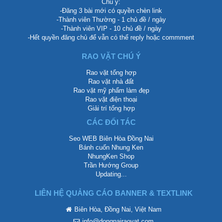
Chú ý:
-Đăng 3 bài mới có quyền chèn link
-Thành viên Thường - 1 chủ đề / ngày
-Thành viên VIP - 10 chủ đề / ngày
-Hết quyền đăng chủ để vẫn có thể reply hoặc commment
RAO VẶT CHÚ Ý
Rao vặt tổng hợp
Rao vặt nhà đất
Rao vặt mỹ phẩm làm đẹp
Rao vặt điện thoại
Giải trí tổng hợp
CÁC ĐỐI TÁC
Seo WEB Biên Hòa Đồng Nai
Bánh cuốn Nhung Ken
NhungKen Shop
Trần Hướng Group
Updating...
LIÊN HỆ QUẢNG CÁO BANNER & TEXTLINK
Biên Hòa, Đồng Nai, Việt Nam
info@dongnairaovat.com