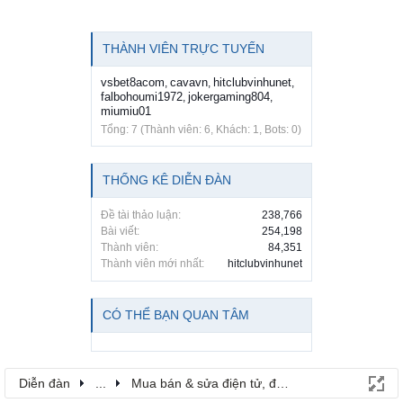
THÀNH VIÊN TRỰC TUYẾN
vsbet8acom
cavavn
hitclubvinhunet
,
,
,
falbohoumi1972
jokergaming804
,
,
miumiu01
Tổng: 7 (Thành viên: 6, Khách: 1, Bots: 0)
THỐNG KÊ DIỄN ĐÀN
Đề tài thảo luận:
238,766
Bài viết:
254,198
Thành viên:
84,351
Thành viên mới nhất:
hitclubvinhunet
CÓ THỂ BẠN QUAN TÂM
Diễn đàn
...
Mua bán & sửa điện tử, điện lạnh