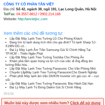
CÔNG TY CỔ PHẦN TÂN VIỆT
Địa chỉ:
Số 42, ngách 38, ngõ 191, Lạc Long Quân, Hà Nội
Tel/Fax:
04.3557.8812 / 0902.214.168
Website:
http:/tanvietjsc.com
Xem thêm các chủ đề tương tự:
Lắp Đặt Máy Lạnh Treo Tường LG Cho Phòng Khách
Đang tìm tủ lạnh dung tích nhỏ cho gia đình? Tủ lạnh Sharp SJ-
X198V-DG có...
Đại Lý Máy Lạnh Âm Trần Samsung Giá Sỉ Chính Hãng Tại
TP.HCM – Thiên Ngân Phát
Lắp Đặt Máy Lạnh Treo Tường Toshiba Cho Phòng Ăn
Khám phá tầm quan trọng và lợi ích của việc đi ống đồng âm
tường Điều hòa...
Lắp Đặt Máy Lạnh Treo Tường Panasonic Cho Văn Phòng Nhỏ
Chuyên LắpMáy Lạnh Treo Tường PanasonicCho Doanh Nghiệp
Phân phối Máy lạnh âm trần DAIKIN Inverter với giá cực rẻ – cực
sốc
Lắp Đặt Máy Lạnh Treo Tường Panasonic Bảo Hành Dài Hạn
Đại Lý Máy Lạnh Tủ Đứng Daikin Giá Sỉ Chính Hãng
15/1/16
Muốn bài này được xem nhiều hơn?
Click để sử dụng