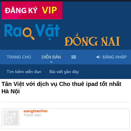
TRANG CHỦ
DIỄN ĐÀN
ĐĂNG NHẬP
Diễn đàn
...
Mua bán & sửa điện tử, điện lạnh
Tìm kiếm diễn đàn
Bài viết gần đây
Tân Việt với dịch vụ Cho thuê ipad tốt nhất
Hà Nội
sangtranhm
Thành viên