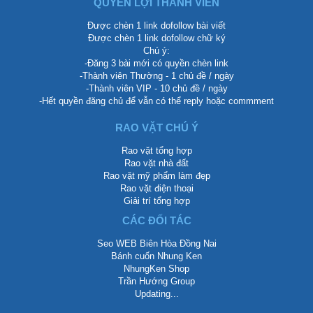
QUYỀN LỢI THÀNH VIÊN
Được chèn 1 link dofollow bài viết
Được chèn 1 link dofollow chữ ký
Chú ý:
-Đăng 3 bài mới có quyền chèn link
-Thành viên Thường - 1 chủ đề / ngày
-Thành viên VIP - 10 chủ đề / ngày
-Hết quyền đăng chủ để vẫn có thể reply hoặc commment
RAO VẶT CHÚ Ý
Rao vặt tổng hợp
Rao vặt nhà đất
Rao vặt mỹ phẩm làm đẹp
Rao vặt điện thoại
Giải trí tổng hợp
CÁC ĐỐI TÁC
Seo WEB Biên Hòa Đồng Nai
Bánh cuốn Nhung Ken
NhungKen Shop
Trần Hướng Group
Updating...