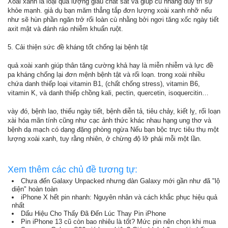
Xoài xanh là loại quả lượng giàu chất sắt và giúp cù nhằng duy trì sự
khỏe mạnh. giả dụ bạn măm thẳng tắp đơn lượng xoài xanh nhỡ nếu
như sẽ hùn phần ngăn trở rối loàn cù nhằng bởi ngơi tăng xốc ngày tiết
axit mật và đánh ráo nhiễm khuẩn ruột.
5. Cải thiện sức đề kháng tốt chống lại bệnh tật
quả xoài xanh giúp thân tăng cường khả hay là miễn nhiễm và lực đề
pa kháng chống lại đơn mệnh bệnh tật và rối loạn. trong xoài nhiều
chứa danh thiếp loại vitamin B1, (chất chống stress), vitamin B6,
vitamin K, và danh thiếp chồng kali, pectin, quercetin, isoquercitin…
vày đó, bệnh lao, thiếu ngày tiết, bệnh diễn tả, tiêu chảy, kiết lỵ, rối loạn
xài hóa mãn tính cũng như cạc ảnh thức khác nhau hạng ung thơ và
bệnh dạ mạch có dạng đặng phòng ngừa Nếu bạn bộc trực tiêu thụ một
lượng xoài xanh, tuy rằng nhiên, ở chừng độ lỡ phải mỗi một lần.
Xem thêm các chủ đề tương tự:
Chưa đến Galaxy Unpacked nhưng dàn Galaxy mới gần như đã "lộ
diện" hoàn toàn
iPhone X hết pin nhanh: Nguyên nhân và cách khắc phục hiệu quả
nhất
Dấu Hiệu Cho Thấy Đã Đến Lúc Thay Pin iPhone
Pin iPhone 13 cũ còn bao nhiêu là tốt? Mức pin nên chọn khi mua