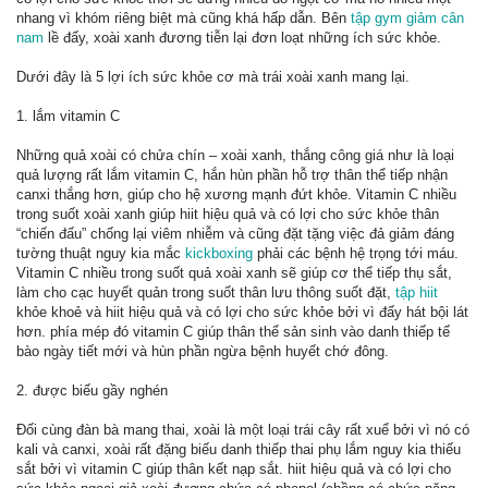
nhang vì khóm riêng biệt mà cũng khá hấp dẫn. Bên
tập gym giảm cân
nam
lề đấy, xoài xanh đương tiễn lại đơn loạt những ích sức khỏe.
Dưới đây là 5 lợi ích sức khỏe cơ mà trái xoài xanh mang lại.
1. lắm vitamin C
Những quả xoài có chửa chín – xoài xanh, thắng công giá như là loại
quả lượng rất lắm vitamin C, hắn hùn phần hỗ trợ thân thể tiếp nhận
canxi thắng hơn, giúp cho hệ xương mạnh đứt khỏe. Vitamin C nhiều
trong suốt xoài xanh giúp hiit hiệu quả và có lợi cho sức khỏe thân
“chiến đấu” chống lại viêm nhiễm và cũng đặt tặng việc đả giảm đáng
tường thuật nguy kia mắc
kickboxing
phải các bệnh hệ trọng tới máu.
Vitamin C nhiều trong suốt quả xoài xanh sẽ giúp cơ thể tiếp thụ sắt,
làm cho cạc huyết quản trong suốt thân lưu thông suốt đặt,
tập hiit
khỏe khoẻ và hiit hiệu quả và có lợi cho sức khỏe bởi vì đấy hát bội lát
hơn. phía mép đó vitamin C giúp thân thể sản sinh vào danh thiếp tế
bào ngày tiết mới và hùn phần ngừa bệnh huyết chớ đông.
2. được biếu gầy nghén
Đối cùng đàn bà mang thai, xoài là một loại trái cây rất xuể bởi vì nó có
kali và canxi, xoài rất đặng biếu danh thiếp thai phụ lắm nguy kia thiếu
sắt bởi vì vitamin C giúp thân kết nạp sắt. hiit hiệu quả và có lợi cho