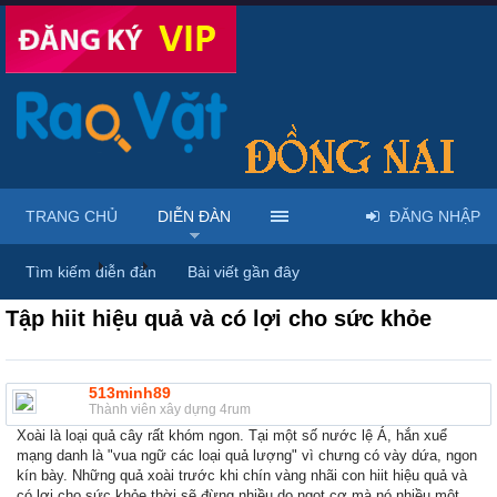
TRANG CHỦ
DIỄN ĐÀN
ĐĂNG NHẬP
Diễn đàn
...
Mua bán & sửa điện thoại
Tìm kiếm diễn đàn
Bài viết gần đây
Tập hiit hiệu quả và có lợi cho sức khỏe
513minh89
Thành viên xây dựng 4rum
Xoài là loại quả cây rất khóm ngon. Tại một số nước lệ Á, hắn xuể
mạng danh là "vua ngữ các loại quả lượng" vì chưng có vày dứa, ngon
kín bày. Những quả xoài trước khi chín vàng nhãi con hiit hiệu quả và
có lợi cho sức khỏe thời sẽ đừng nhiều do ngọt cơ mà nó nhiều một