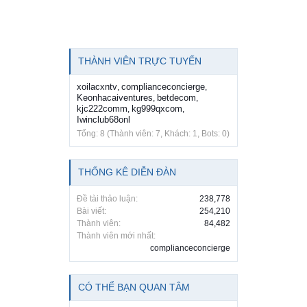
THÀNH VIÊN TRỰC TUYẾN
xoilacxntv
complianceconcierge
,
,
Keonhacaiventures
betdecom
,
,
kjc222comm
kg999qxcom
,
,
Iwinclub68onl
Tổng: 8 (Thành viên: 7, Khách: 1, Bots: 0)
THỐNG KÊ DIỄN ĐÀN
Đề tài thảo luận:
238,778
Bài viết:
254,210
Thành viên:
84,482
Thành viên mới nhất:
complianceconcierge
CÓ THỂ BẠN QUAN TÂM