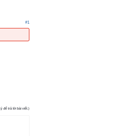
#1
ể trả lời bài viết.)