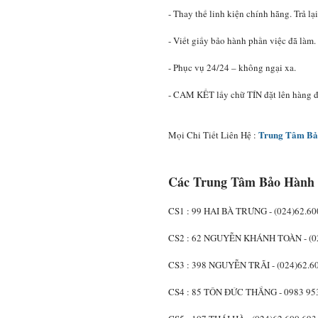
- Thay thế linh kiện chính hãng. Trả l
- Viết giấy bảo hành phần việc đã làm.
- Phục vụ 24/24 – không ngại xa.
- CAM KẾT lấy chữ TÍN đặt lên hàng đ
Trung Tâm Bả
Mọi Chi Tiết Liên Hệ :
Các Trung Tâm Bảo Hành 
CS1 : 99 HAI BÀ TRƯNG - (024)62.60
CS2 : 62 NGUYỄN KHÁNH TOÀN - (02
CS3 : 398 NGUYỄN TRÃI - (024)62.6
CS4 : 85 TÔN ĐỨC THẮNG - 0983 95