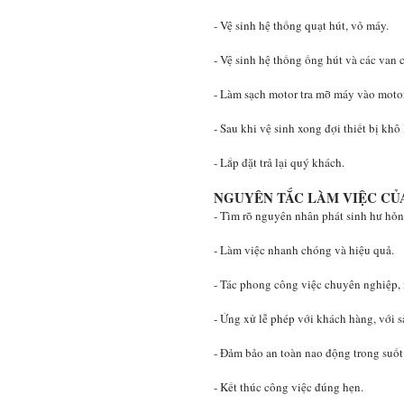
- Vệ sinh hệ thống quạt hút, vỏ máy.
- Vệ sinh hệ thống ống hút và các van 
- Làm sạch motor tra mỡ máy vào motor
- Sau khi vệ sinh xong đợi thiết bị khô
- Lắp đặt trả lại quý khách.
NGUYÊN TẮC LÀM VIỆC CỦ
- Tìm rõ nguyên nhân phát sinh hư hỏng
- Làm việc nhanh chóng và hiệu quả.
- Tác phong công việc chuyên nghiệp, 
- Ứng xử lễ phép với khách hàng, với 
- Đảm bảo an toàn nao động trong suốt 
- Kết thúc công việc đúng hẹn.