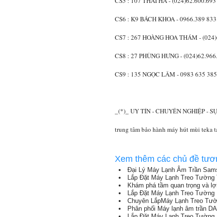
CS5 : 107 THÁI HÀ - (024)62.600.693
CS6 : K9 BÁCH KHOA - 0966.389 833
CS7 : 267 HOÀNG HOA THÁM - (024)
CS8 : 27 PHÙNG HƯNG - (024)62.966
CS9 : 135 NGỌC LÂM - 0983 635 385
_(*)_ UY TÍN - CHUYÊN NGHIỆP -
trung tâm bảo hành máy hút mùi teka t
Xem thêm các chủ đề tươ
Đại Lý Máy Lạnh Âm Trần Sams
Lắp Đặt Máy Lạnh Treo Tường 
Khám phá tầm quan trọng và lợi
Lắp Đặt Máy Lạnh Treo Tường
Chuyên LắpMáy Lạnh Treo Tườ
Phân phối Máy lạnh âm trần DAIKI
Lắp Đặt Máy Lạnh Treo Tường 