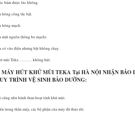
lúc bấm được lúc không.
 hỏng công tắc bật.
a hỏng mạch.
a mất nguồn (hỏng bo mạch).
a có vào điện nhưng bật không chạy.
khử mùi Teka ………. không hút.
MÁY HÚT KHỬ MÙI TEKA Tại HÀ NỘI NHẬN BẢO
QUY TRÌNH VỆ SINH BẢO DƯỠNG:
i cũng như bánh than hoạt tính khử mùi.
ên trong thân máy, các bộ phận của máy đã tháo rời.