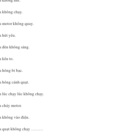
a không hút.
a không chạy.
a motor không quay.
 hút yếu.
a đèn không sáng.
 kêu to.
 hỏng bi bạc.
a hỏng cánh quạt.
 lúc chạy lúc không chạy.
a cháy motor.
a không vào điện.
eka quạt không chạy ………