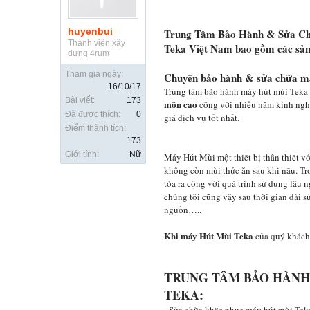
huyenbui
Trung Tâm Bảo Hành & Sửa Chữ
Thành viên xây
Teka Việt Nam bao gồm các 
dựng 4rum
Tham gia ngày:
Chuyên bảo hành & sửa chữa máy
16/10/17
Trung tâm bảo hành máy hút mùi Teka
Bài viết:
173
môn cao
cộng với nhiều năm kinh nghi
Đã được thích:
0
giá dịch vụ tốt nhất.
Điểm thành tích:
173
Giới tính:
Nữ
Máy Hút Mùi một thiết bị thân thiết v
không còn mùi thức ăn sau khi nấu. Tr
tỏa ra cộng với quá trình sử dụng lâu
chúng tôi cũng vậy sau thời gian dài
nguồn…..
Khi máy Hút Mùi Teka
của quý khách
TRUNG TÂM BẢO HÀNH
TEKA: