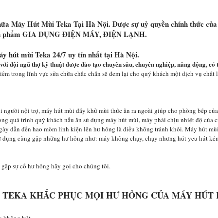
a Máy Hút Mùi Teka Tại Hà Nội. Được sự uỷ quyền chính thức của
sản phẩm GIA DỤNG ĐIỆN MÁY, ĐIỆN LẠNH.
 hút mùi Teka 24/7 uy tín nhất tại Hà Nội.
với đội ngũ thợ kỹ thuật được đào tạo chuyên sâu, chuyên nghiệp, năng động, có
êm trong lĩnh vực sửa chữa chắc chắn sẽ đem lại cho quý khách một dịch vụ chất
ới người nội trợ, máy hút mùi đẩy khử mùi thức ăn ra ngoài giúp cho phòng bếp củ
ong quá trình quý khách nấu ăn sử dụng máy hút mùi, máy phải chịu nhiệt độ của c
 ngày dẫn đến hao mòm linh kiện lên hư hỏng là điều không tránh khỏi. Máy hút mù
 sử dụng cũng gặp những hư hỏng như: máy không chạy, chạy nhưng hút yếu hút ké
 gặp sự cố hư hỏng hãy gọi cho chúng tôi.
 TEKA KHẮC PHỤC MỌI HƯ HỎNG CỦA MÁY HÚT 