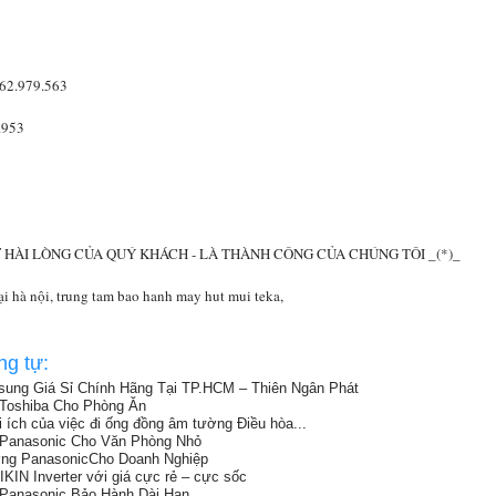
62.979.563
.953
 SỰ HÀI LÒNG CỦA QUÝ KHÁCH - LÀ THÀNH CÔNG CỦA CHÚNG TÔI _(*)_
ại hà nội, trung tam bao hanh may hut mui teka,
ng tự:
ung Giá Sỉ Chính Hãng Tại TP.HCM – Thiên Ngân Phát
Toshiba Cho Phòng Ăn
 ích của việc đi ống đồng âm tường Điều hòa...
 Panasonic Cho Văn Phòng Nhỏ
ng PanasonicCho Doanh Nghiệp
N Inverter với giá cực rẻ – cực sốc
Panasonic Bảo Hành Dài Hạn