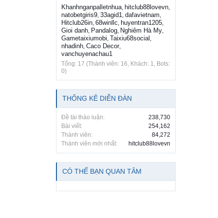
Khanhnganpalletnhua
hitclub88lovevn
,
,
natobetgiris9
33agid1
dafavietnam
,
,
,
Hitclub26in
68winllc
huyentran1205
,
,
,
Gioi danh
Pandalog
Nghiêm Hà My
,
,
,
Gametaixiumobi
Taixiu68social
,
,
nhadinh
Caco Decor
,
,
vanchuyenachau1
Tổng: 17 (Thành viên: 16, Khách: 1, Bots:
0)
THỐNG KÊ DIỄN ĐÀN
Đề tài thảo luận:
238,730
Bài viết:
254,162
Thành viên:
84,272
Thành viên mới nhất:
hitclub88lovevn
CÓ THỂ BẠN QUAN TÂM