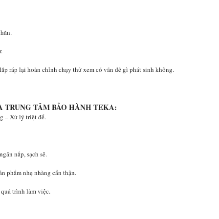
chắn.
.
 lắp ráp lại hoàn chỉnh chạy thử xem có vấn đề gì phát sinh không.
A TRUNG TÂM BẢO HÀNH TEKA:
 – Xử lý triệt để.
ngăn nắp, sạch sẽ.
sản phẩm nhẹ nhàng cẩn thận.
quá trình làm việc.