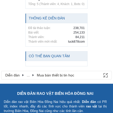
Tổng: 5 (Thành viên: 4, Khách: 1, Bots: 0)
THỐNG KÊ DIỄN ĐÀN
Đề tài thảo luận:
238,701
Bài viết:
254,133
Thành viên:
84,211
Thành viên mới nhất:
luck878com
CÓ THỂ BẠN QUAN TÂM
Diễn đàn
...
Mua bán thiết bị tin học
DIỄN ĐÀN RAO VẶT BIÊN HÒA ĐỒNG NAI
Diễn đàn rao vặt Biên Hòa Đồng Nai
hiệu quả nhất.
Diễn đàn
có PR
tốt, index nhanh, đầy đủ các lĩnh vực cho thành viên
rao vặt
tại thị
trường Biên Hòa, Đồng Nai cũng như các tỉnh lân cận.