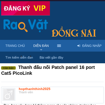
TRANG CHỦ
DIỄN ĐÀN
ĐĂNG NHẬP
Diễn đàn
...
Mua bán thiết bị tin học
Tìm kiếm diễn đàn
Bài viết gần đây
Thanh đấu nối Patch panel 16 port
Cần bán
Cat5 PicoLink
hopthanhthinh2025
Thành viên