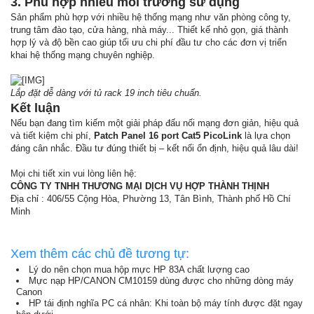
3. Phù hợp nhiều môi trường sử dụng
Sản phẩm phù hợp với nhiều hệ thống mạng như văn phòng công ty,
trung tâm đào tạo, cửa hàng, nhà máy... Thiết kế nhỏ gọn, giá thành
hợp lý và độ bền cao giúp tối ưu chi phí đầu tư cho các đơn vị triển
khai hệ thống mạng chuyên nghiệp.
Lắp đặt dễ dàng với tủ rack 19 inch tiêu chuẩn.
Kết luận
Nếu bạn đang tìm kiếm một giải pháp đấu nối mạng đơn giản, hiệu quả
và tiết kiệm chi phí,
Patch Panel 16 port Cat5 PicoLink
là lựa chọn
đáng cân nhắc. Đầu tư đúng thiết bị – kết nối ổn định, hiệu quả lâu dài!
Mọi chi tiết xin vui lòng liên hệ:
CÔNG TY TNHH THƯƠNG MẠI DỊCH VỤ HỢP THÀNH THỊNH
Địa chỉ : 406/55 Cộng Hòa, Phường 13, Tân Bình, Thành phố Hồ Chí
Minh
Xem thêm các chủ đề tương tự:
Lý do nên chọn mua hộp mực HP 83A chất lượng cao
Mực nạp HP/CANON CM10159 dùng được cho những dòng máy
Canon
HP tái định nghĩa PC cá nhân: Khi toàn bộ máy tính được đặt ngay