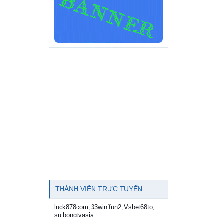
THÀNH VIÊN TRỰC TUYẾN
luck878com
33winffun2
Vsbet68to
,
,
,
sutbongtvasia