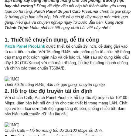
Bạn đang xây dựng hệ thống mạng cho văn phòng, trường học
hay nhà xưởng?
Đừng để việc đấu nối cáp trở thành điểm yếu trong
toàn bộ hạ tầng.
Patch Panel 16 port Cat5 PicoLink
chính là giải pháp
lý tưởng giúp bạn sắp xếp, kết nối và quản lý dây mạng một cách gọn
gàng, hiệu quả và chuyên nghiệp ngay từ bước đầu tiên. Cùng
Hợp
Thành Thịnh
khám phá chi tiết ngay dưới bài viết này nhé !
1. Thiết kế chuyên dụng, dễ thi công
Patch Panel PicoLink
được thiết kế chuẩn 19 inch, dễ dàng gắn vào
tủ rack tiêu chuẩn. Với 16 cổng RJ45, sản phẩm giúp tổ chức hệ thống
cáp mạng một cách ngăn nắp và dễ bảo trì. Mặt sau sử dụng kiểu đấu
dây IDC (110/Krone) với mã màu rõ ràng, hỗ trợ thi công nhanh chóng
và chính xác theo chuẩn T568A/B.
Thiết kế 16 cổng RJ45, đấu nối gọn gàng, chuyên nghiệp.
2. Hỗ trợ tốc độ truyền tải ổn định
Với chuẩn Cat5, Patch Panel PicoLink hỗ trợ tốc độ truyền tải 10/100
Mbps, đảm bảo kết nối ổn định cho các thiết bị trong mạng LAN. Chất
liệu vỏ kim loại sơn tĩnh điện giúp tăng độ bền, chống nhiễu tốt, đảm
bảo hiệu suất truyền dữ liệu lâu dài.
Chuẩn Cat5 – Hỗ trợ mạng tốc độ 10/100 Mbps ổn định.