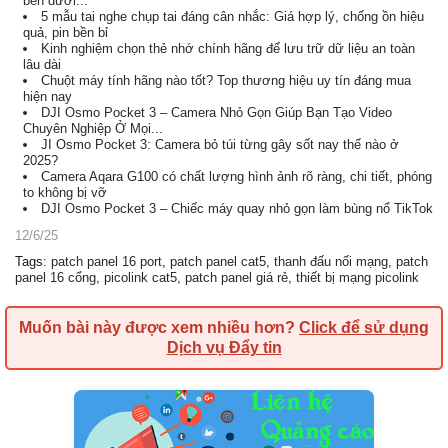
bên dưới...
5 mẫu tai nghe chụp tai đáng cân nhắc: Giá hợp lý, chống ồn hiệu
quả, pin bền bỉ
Kinh nghiệm chọn thẻ nhớ chính hãng để lưu trữ dữ liệu an toàn
lâu dài
Chuột máy tính hãng nào tốt? Top thương hiệu uy tín đáng mua
hiện nay
DJI Osmo Pocket 3 – Camera Nhỏ Gọn Giúp Bạn Tạo Video
Chuyên Nghiệp Ở Mọi...
JI Osmo Pocket 3: Camera bỏ túi từng gây sốt nay thế nào ở
2025?
Camera Aqara G100 có chất lượng hình ảnh rõ ràng, chi tiết, phóng
to không bị vỡ
DJI Osmo Pocket 3 – Chiếc máy quay nhỏ gọn làm bùng nổ TikTok
12/6/25
Tags
:
patch panel 16 port
,
patch panel cat5
,
thanh đấu nối mạng
,
patch
panel 16 cổng
,
picolink cat5
,
patch panel giá rẻ
,
thiết bị mạng picolink
Muốn bài này được xem nhiều hơn?
Click để sử dụng
Dịch vụ Đẩy tin