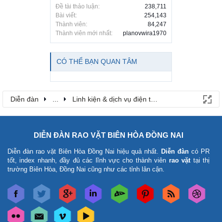
Đề tài thảo luận:
238,711
Bài viết:
254,143
Thành viên:
84,247
Thành viên mới nhất:
planovwira1970
CÓ THỂ BẠN QUAN TÂM
Diễn đàn
...
Linh kiện & dịch vụ điện thoại
DIỄN ĐÀN RAO VẶT BIÊN HÒA ĐỒNG NAI
Diễn đàn rao vặt Biên Hòa Đồng Nai
hiệu quả nhất.
Diễn đàn
có PR
tốt, index nhanh, đầy đủ các lĩnh vực cho thành viên
rao vặt
tại thị
trường Biên Hòa, Đồng Nai cũng như các tỉnh lân cận.