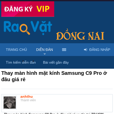
TRANG CHỦ
DIỄN ĐÀN
ĐĂNG NHẬP
Diễn đàn
...
Linh kiện & dịch vụ điện thoại
Tìm kiếm diễn đàn
Bài viết gần đây
Thay màn hình mặt kính Samsung C9 Pro ở
đâu giá rẻ
anhthu
Thành viên