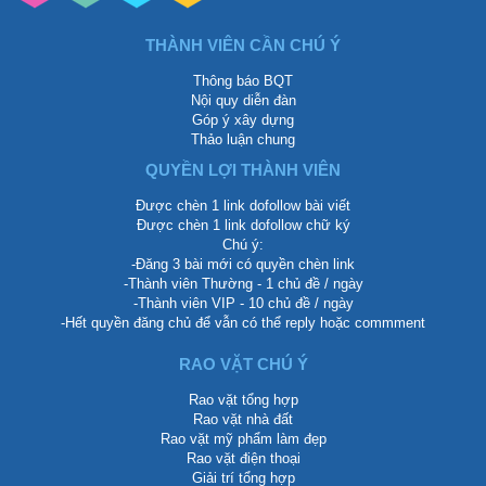
THÀNH VIÊN CẦN CHÚ Ý
Thông báo BQT
Nội quy diễn đàn
Góp ý xây dựng
Thảo luận chung
QUYỀN LỢI THÀNH VIÊN
Được chèn 1 link dofollow bài viết
Được chèn 1 link dofollow chữ ký
Chú ý:
-Đăng 3 bài mới có quyền chèn link
-Thành viên Thường - 1 chủ đề / ngày
-Thành viên VIP - 10 chủ đề / ngày
-Hết quyền đăng chủ để vẫn có thể reply hoặc commment
RAO VẶT CHÚ Ý
Rao vặt tổng hợp
Rao vặt nhà đất
Rao vặt mỹ phẩm làm đẹp
Rao vặt điện thoại
Giải trí tổng hợp