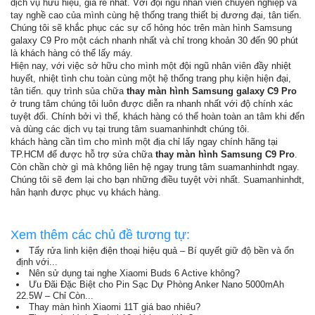
dịch vụ hữu hiệu, giá rẻ nhất. Với đội ngũ nhân viên chuyên nghiệp và
tay nghề cao của mình cùng hệ thống trang thiết bị đương đại, tân tiến.
Chúng tôi sẽ khắc phục các sự cố hỏng hóc trên màn hình Samsung
galaxy C9 Pro một cách nhanh nhất và chỉ trong khoản 30 đến 90 phút
là khách hàng có thể lấy máy.
Hiện nay, với việc sở hữu cho mình một đội ngũ nhân viên đầy nhiệt
huyết, nhiệt tình chu toàn cùng một hệ thống trang phụ kiện hiện đại,
tân tiến. quy trình sủa chữa
thay màn hình Samsung galaxy C9 Pro
ở trung tâm chúng tôi luôn được diễn ra nhanh nhất với độ chính xác
tuyệt đối. Chính bởi vì thế, khách hàng có thể hoàn toàn an tâm khi đến
và dùng các dịch vụ tại trung tâm suamanhinhdt chúng tôi.
khách hàng cần tìm cho mình một địa chỉ lấy ngay chính hãng tại
TP.HCM để được hỗ trợ sửa chữa
thay màn hình Samsung C9 Pro
.
Còn chần chờ gì mà không liên hệ ngay trung tâm suamanhinhdt ngay.
Chúng tôi sẽ đem lại cho bạn những điều tuyệt vời nhất. Suamanhinhdt,
hân hạnh được phục vụ khách hàng.
Xem thêm các chủ đề tương tự:
Tẩy rửa linh kiện điện thoại hiệu quả – Bí quyết giữ độ bền và ổn
định với...
Nên sử dụng tai nghe Xiaomi Buds 6 Active không?
Ưu Đãi Đặc Biệt cho Pin Sạc Dự Phòng Anker Nano 5000mAh
22.5W – Chỉ Còn...
Thay màn hình Xiaomi 11T giá bao nhiêu?