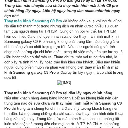
Thay màn hình Samsung C9 Pro ở đâu giá rẻ uy tín tại TP.HCM.
Trung tâm nào chuyên sửa chữa thay màn hình mặt kính C9 pro
chính hãng lấy ngay. Liên hệ ngay trung tâm suamanhinhdt ngay
bạn nhé.
Thay màn hình Samsung C9 Pro
đã không còn xa lạ với người dùng.
Nó dẫn trở thành một trong những dịch vụ nhận được nhiều sự quan
tâm của người dùng tại TPHCM. Cũng chính bởi vì thế, tại TPHCM
hiện có nhiều địa chỉ chuyên nhận sửa chữa thay màn hình mặt kính
Samsung galaxy C9 Pro nhưng không phải trung tâm nào cũng giá rẻ
chính hãng và có chất lượng cực tốt. Nếu như người dùng vô tình
chọn phải những địa chỉ kém chất lượng thì việc máy tiếp tục hư hại là
điều hoàn toàn có thể xảy ra. Thậm chí tại một vài trung tâm nhỏ, lẽ
còn xảy ra tình hình lấy hoặc tráo linh kiện của khách. Điều này khiến
người dùng phiền muộn và phân vân không biết
thay màn hình mặt
kính Samsung galaxy C9 Pro
ở đâu uy tín lấy ngay mà có chất lượng
cực tốt.
Thay màn hình Samsung C9 Pro tại đâu lấy ngay chính hãng
Nếu như khách hàng đang băng khoăn và bất an không biến nến đến
trung tâm nào để sửa chữa và
thay màn hình mặt kính Samsung C9
Pro
thì trung tâm chúng tôi chính là địa chỉ lý tưởng khách hàng nên
tìm đến. Là một trong những địa chỉ sửa chữa thay màn hình điện thoại
hàng đầu hiện nay. Trung tâm sửa màn hình Suamanhinhdt chúng tôi
luôn xác nhận sẽ mang đến cho mọi người ở TP. Hồ Chí Minh những