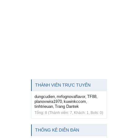
THÀNH VIÊN TRỰC TUYẾN
dungcudien
mrfognovaflavor
TF88
,
,
,
planovwira1970
kuwinkccom
,
,
tinhtrieuan
Trang Dantek
,
Tổng: 8 (Thành viên: 7, Khách: 1, Bots: 0)
THỐNG KÊ DIỄN ĐÀN