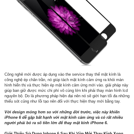
Công nghê mới được áp dụng vào the service thay thế mặt kính là
công nghệ ép chân trần, nó giúp tách mặt kính cảm ứng ra khỏi màn
hình hiển thị và thực hiện ép mặt kính cảm ứng mới vào. giải pháp này
giúp ban giữ được mức chi phí vô cùng lớn khi phải thay màn hình lcd
nguyên bộ. Do là phương pháp hiện đại nên nó sẽ giới hạn tối đa những
thiếu sót củng như lỗi tạo nên đối với thực hiện thay mới bằng tay.
Với design mỏng hơn so với những đời trước, việc này khiến
iPhone 6 dễ gặp bất hạnh với mặt kính cảm ứng và có rất nhiều
người phải bỏ ra số tiền lớn để thay mặt kính iPhone 6.
Giới Thiệu Sử Dụng Iphone 6 Sau Khi Vừa Mới Thay Kính Xong