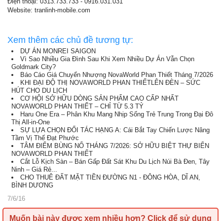
Điện thoại: 0313.733.733 - 0916.031.031
Website: tranlinh-mobile.com
Xem thêm các chủ đề tương tự:
DỰ ÁN MONREI SAIGON
Vì Sao Nhiều Gia Đình Sau Khi Xem Nhiều Dự Án Vẫn Chọn
Goldmark City?
Báo Cáo Giá Chuyển Nhượng NovaWorld Phan Thiết Tháng 7/2026
KHI ĐẠI ĐỘ THỊ NOVAWORLD PHAN THIẾTLÊN ĐÈN – SỨC
HÚT CHO DU LỊCH
CƠ HỘI SỞ HỮU DÒNG SẢN PHẨM CAO CẤP NHẤT
NOVAWORLD PHAN THIẾT – CHỈ TỪ 5.3 TỶ
Haru One Era – Phân Khu Mang Nhịp Sống Trẻ Trung Trong Đại Đô
Thị All-in-One
SỰ LỰA CHỌN ĐỐI TÁC HẠNG A: Cái Bắt Tay Chiến Lược Nâng
Tầm Vị Thế Đạt Phước
TÂM ĐIỂM BÙNG NỔ THÁNG 7/2026: SỞ HỮU BIỆT THỰ BIỂN
NOVAWORLD PHAN THIẾT
Cắt Lỗ Kịch Sàn – Bán Gấp Đất Sát Khu Du Lịch Núi Bà Đen, Tây
Ninh – Giá Rẻ...
CHO THUÊ ĐẤT MẶT TIỀN ĐƯỜNG N1 - ĐÔNG HÒA, DĨ AN,
BÌNH DƯƠNG
7/6/16
Muốn bài này được xem nhiều hơn?
Click để sử dụng