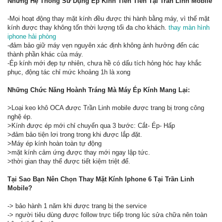
Những Hệ Thống Sử Dụng Ép Kính Tiên Tiến Tại Trần Linh Mobile
-Mọi hoạt động thay mặt kính đều được thi hành bằng máy, vì thế mặt
kính được thay không tốn thời lượng tối đa cho khách.
thay màn hình
iphone hải phòng
-đảm bảo giữ máy vẹn nguyên xác định không ảnh hưởng đến các
thành phần khác của máy.
-Ép kính mới đẹp tự nhiên, chưa hề có dấu tích hỏng hóc hay khắc
phục, động tác chỉ mức khoảng 1h là xong
Những Chức Năng Hoành Tráng Mà Máy Ép Kính Mang Lại:
>Loại keo khô OCA được Trần Linh mobile được trang bị trong công
nghệ ép.
>Kính được ép mới chỉ chuyển qua 3 bước: Cắt- Ép- Hấp
>đảm bảo tiện lơi trong trong khi được lắp đặt.
>Máy ép kính hoàn toàn tự động
>mặt kính cảm ứng được thay mới ngay lập tức.
>thời gian thay thế được tiết kiệm triệt để.
Tại Sao Bạn Nên Chọn Thay Mặt Kính Iphone 6 Tại Trần Linh
Mobile?
-> bảo hành 1 năm khi được trang bị the service
-> người tiêu dùng được follow trực tiếp trong lúc sửa chữa nên toàn