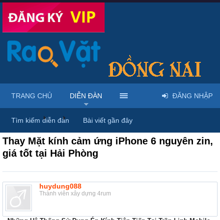
TRANG CHỦ
DIỄN ĐÀN
ĐĂNG NHẬP
Diễn đàn
...
Nhà đất – Bất động sản
Tìm kiếm diễn đàn
Bài viết gần đây
Thay Mặt kính cảm ứng iPhone 6 nguyên zin,
giá tốt tại Hải Phòng
huydung088
Thành viên xây dựng 4rum