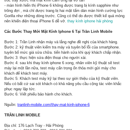
tróc trầy xước mà mặt kính cảm ứng lại vỡ tan
- màn hình hiển thị iPhone 6 không được trang bị kính sapphire như
trông đợi , mà chỉ được trang bị hai mặt tấm dán màn hình cường lực
Gorilla như những dòng trước. Cũng có thể do được thiết kế quá mỏng
nên khiến điện thoại iPhone 6 dễ vở.
thay kính iphone hải phòng
Các Bước Thay Mới Mặt Kính Iphone 6 Tại Trần Linh Mobile
Bước 1: Trần Linh nhận máy và lắng nghe đề nghị của khách hàng.
Bước 2: kỹ thuật viên kiểm tra máy và tuyên bố lỗi của smartphone.
tuyên bố mức giá sửa chữa. tiến hành sửa khi quý khách chấp nhận.
Bước 3: thực hiện sửa điện thoại cho người xài.
Bước 4: sau khi thay kính iphone 6 xong, nhân viên kỹ thuật sẽ test
máy lại một lần nữa, test máy cẩn trọng ổn thỏa mới gửi máy cho
khách để khách test máy.
Bước 5: Khách test máy kỹ lại theo sự giới thiệu của kỹ thuật viên.
Nếu có bất cứ sai sót khách có khả năng yêu cầu cộng tác viên khắc
phục ngay lập tức.
Bước 6: Viết phiếu bảo hành cho khách.
Nguồn:
tranlinh-mobile.com/thay-mat-kinh-iphone-6
TRẦN LINH MOBILE
Địa chỉ: 176 Lạch Tray - Hải Phòng