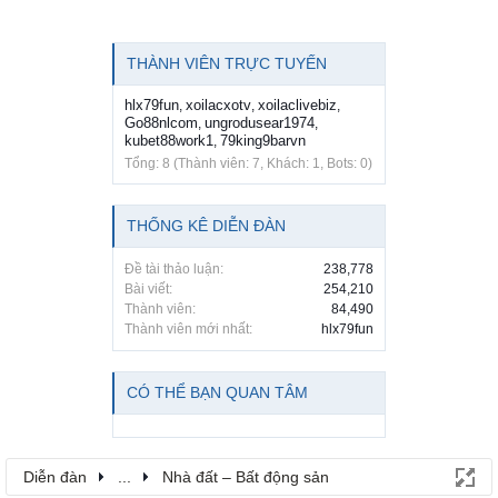
THÀNH VIÊN TRỰC TUYẾN
hlx79fun
xoilacxotv
xoilaclivebiz
,
,
,
Go88nlcom
ungrodusear1974
,
,
kubet88work1
79king9barvn
,
Tổng: 8 (Thành viên: 7, Khách: 1, Bots: 0)
THỐNG KÊ DIỄN ĐÀN
Đề tài thảo luận:
238,778
Bài viết:
254,210
Thành viên:
84,490
Thành viên mới nhất:
hlx79fun
CÓ THỂ BẠN QUAN TÂM
Diễn đàn
...
Nhà đất – Bất động sản