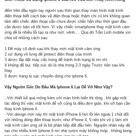
đếm trên đầu ngón tay người sau thời gian thay màn hình mặt kính
điện thoại biết cách bảo vệ điện thoại hoặc thậm chí có khi không quan
tâm đến chiếc điện thoại vẫn chưa được chắc hẳn như thời gian đầu
cần được bảo vệ tốt hơn. Vì vậy chiếc smartphone thay mặt kính cảm
ứng dễ bị nhiều lỗi tạo ra như nứt, vênh…. Qua đó Trần Linh mobile xin
chia sẽ những cách sau:
1 Để máy cố định sau khi thay mới mặt kính cảm ứng
2 sử dụng vỏ lưng để protect điện thoại của mình
3 được lắp đặt máy cẩn trọng để tránh tình trạng bị rơi rớt
4 không để bụi, tiếp xúc dù là nhẹ trong 2-3 ngày Trước tiên sau khi
thay
5 được trang bị sạc chuyên dùng cho iphone 6.
Vậy Nguồn Gốc Do Đâu Mà Iphone 6 Lại Dễ Vỡ Như Vậy?
- Với thiết kế quá mỏng kèm với màn hình hiển thị rộng , khi gặp một
tác động thì việc mặt kính dễ vỡ cũng là điều đơn giản, khi vỡ bạn cần
thay kính Iphone 6
- Với design mới này thì mặt kính iPhone 6 hơi lồi lên ngoài 1 chút đối
với những dòng điện thoại trước như iPhone 4, 5 nên khi vô ý làm rớt
mặt kính cảm ứng sẽ là bộ phận tiếp đất đầu tiên. Nguyên nhân này đã
tạo cho nhiều kính Iphone 6 rơi nhẹ sườn máy không móp , không bong