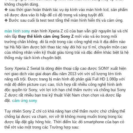
không chuyên dùng.
✥ sau thời gian hoàn thành tác vụ ép kính vào màn hình lcd, sản phẩm
sẽ được đưa vào lò hấp để có độ trong vá sáng tuyệt đối.
✥ Bước sau cuối là test test tổng thể màn hình hiển thị và cảm ứng.
màn hình sony
màn hình Xperia Z cũ của bạn vẫn giữ nguyên lại và chỉ
nên lắp
thay thế kính cảm ứng Sony
Z
mới vào và éo trong môi
trường chân không. đó là một trong các công nghệ mà ít địa điểm nào
tại Hà Nội làm được bởi thao tác này đòi hòi sự tỉ mỉ, chuyên môn cao
của những nhân viên kỹ thuật giàu từng trải và đặc điểm khác biệt là hệ
thống máy tách kính chuyên biệt.
Sony Xperia Z Serial là dòng điện thoại cấp cao được SONY xuất hiện
nơi giao dịch vào giai đoạn đầu năm 2013 với với số lượng lớn tính
năng nổi trội. Được trang bị màn hình độ phân giải Full HD 1.080p với
mật độ điểm picture cực cao, tích hợp rất nhiều công nghệ hình ảnh
độc quyền từ Sony, với lợi ích hạn chế thấm nước và chống bụi Sony
Z được rất nhiều bạn trai kỹ thuật Việt Nam chọn chọn và được lắp
đặt.
cảm ứng sony
Tuy nhiên Sony Z chỉ có khả năng hạn chế thấm nước chứ chẳng thể
chống lại được va chạm, rơi vỡ lẽ không mong muốn trong trong lúc
được lắp đặt gây hỏng hóc. Thời điểm lúc đó smartphone của bạn có
thể rớt vào một trong các Trường hợp sau: