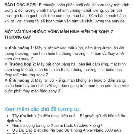
BẢO LONG MOBILE
chuyên nhận phân phối các dịch vụ thay mặt kính
Sony Z đối tượng chính hãng, nhanh chóng - chất lượng, uy tín với
mức giá tranh gành nhất trên các chợ mua bán. Đảm bảo khách hàng
khi tới với chúng tôi sẽ hoàn toàn yên tâm về chất lượng the service.
MỘT VÀI TÌNH HUỐNG HỎNG MÀN HÌNH HIỂN THỊ SONY Z
THƯỜNG GẶP
✥
tình huống 1:
Máy bị rớt vỡ vạc mặt kính, cảm ứng được lắp đặt
thông thường, màn hình hiển thị thông thường ==> bạn cầ
thay kính
cảm ứng sony Z
✥
Trường hợp 2:
Máy bất chợt băng hà, loàn liệt cảm ứng, mặt kính
cảm ứng khó bể, màn hình hiển thị lên thông thường ==> buộc phải
thay thế cảm ứng sony Z
✥
tình huống 3:
Máy rơi vỡ kiếng, màn không lên hoặc bị đốm sáng,
nhiễu loàn hay có nhiều vết sọc dọc ngang trên màn hình cảm ứng ==>
buộc phải
thay màn hình sony Z
Xem thêm các chủ đề tương tự:
Tẩy rửa linh kiện điện thoại hiệu quả – Bí quyết giữ độ bền và ổn
định với...
Nên sử dụng tai nghe Xiaomi Buds 6 Active không?
Ưu Đãi Đặc Biệt cho Pin Sạc Dự Phòng Anker Nano 5000mAh