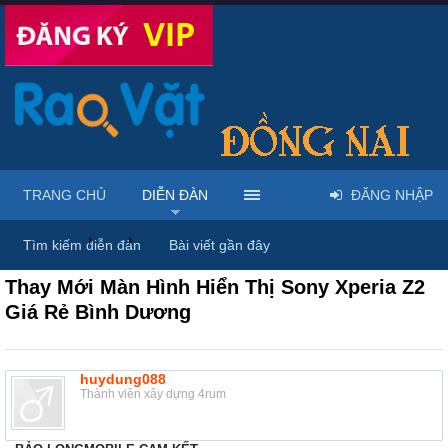
TRANG CHỦ
DIỄN ĐÀN
ĐĂNG NHẬP
Diễn đàn
...
Linh kiện & dịch vụ điện thoại
Tìm kiếm diễn đàn
Bài viết gần đây
Thay Mới Màn Hình Hiển Thị Sony Xperia Z2
Giá Rẻ Bình Dương
huydung088
Thành viên xây dựng 4rum