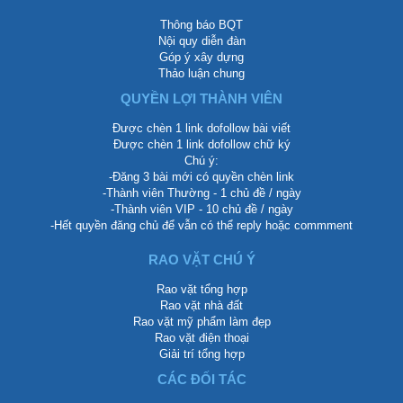
Thông báo BQT
Nội quy diễn đàn
Góp ý xây dựng
Thảo luận chung
QUYỀN LỢI THÀNH VIÊN
Được chèn 1 link dofollow bài viết
Được chèn 1 link dofollow chữ ký
Chú ý:
-Đăng 3 bài mới có quyền chèn link
-Thành viên Thường - 1 chủ đề / ngày
-Thành viên VIP - 10 chủ đề / ngày
-Hết quyền đăng chủ để vẫn có thể reply hoặc commment
RAO VẶT CHÚ Ý
Rao vặt tổng hợp
Rao vặt nhà đất
Rao vặt mỹ phẩm làm đẹp
Rao vặt điện thoại
Giải trí tổng hợp
CÁC ĐỐI TÁC