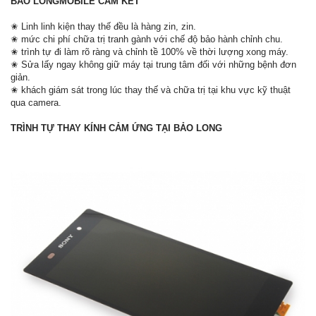
BẢO LONGMOBILE CAM KẾT
✬ Linh linh kiện thay thế đều là hàng zin, zin.
✬ mức chi phí chữa trị tranh gành với chế độ bảo hành chỉnh chu.
✬ trình tự đi làm rõ ràng và chỉnh tề 100% về thời lượng xong máy.
✬ Sửa lấy ngay không giữ máy tại trung tâm đối với những bệnh đơn
giản.
✬ khách giám sát trong lúc thay thế và chữa trị tại khu vực kỹ thuật
qua camera.
TRÌNH TỰ THAY KÍNH CẢM ỨNG TẠI BẢO LONG