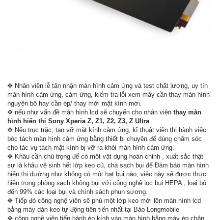
✥ Nhân viên lễ tân nhận màn hình cảm ứng và test chất lượng, uy tín
màn hình cảm ứng, cảm ứng, kiểm tra lỗi xem máy cần thay màn hình
nguyên bộ hay cần ép/ thay mới mặt kính mới.
✥ nếu như vấn đề màn hình lcd sẽ chuyển cho nhân viên
thay màn
hình hiển thị Sony Xperia Z, Z1, Z2, Z3, Z Ultra
✥ Nếu trục trặc, tan vỡ mặt kính cảm ứng, kĩ thuật viên thi hành việc
bóc tách màn hình cảm ứng bằng thiết bị chuyên để dùng chăm sóc
cho tác vụ tách mặt kính bị vỡ ra khỏi màn hình cảm ứng.
✥ Khâu cần chú trọng để có một vật dụng hoàn chỉnh , xuất sắc thật
sự là khâu vệ sinh hết lớp keo cũ, chà sạch bụi để Đảm bảo màn hình
hiển thị dường như không có một hạt bụi nào, việc này sẽ được thực
hiện trong phòng sạch không bụi với công nghệ lọc bụi HEPA , loại bỏ
đến 99% các loại bụi và chính sách phun sương.
✥ Tiếp đó công nghệ viên sẽ phủ một lớp keo mới lên màn hình lcd
bằng máy dán keo tự động tiên tiến nhất tại Bảo Longmobile
✥ công nghệ viên tiến hành ép kính vào màn hình bằng máy ép chân