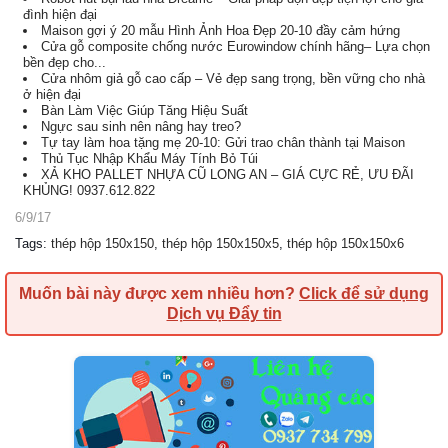
đình hiện đại
Maison gợi ý 20 mẫu Hình Ảnh Hoa Đẹp 20-10 đầy cảm hứng
Cửa gỗ composite chống nước Eurowindow chính hãng– Lựa chọn
bền đẹp cho...
Cửa nhôm giả gỗ cao cấp – Vẻ đẹp sang trọng, bền vững cho nhà
ở hiện đại
Bàn Làm Việc Giúp Tăng Hiệu Suất
Ngực sau sinh nên nâng hay treo?
Tự tay làm hoa tặng mẹ 20-10: Gửi trao chân thành tại Maison
Thủ Tục Nhập Khẩu Máy Tính Bỏ Túi
XẢ KHO PALLET NHỰA CŨ LONG AN – GIÁ CỰC RẺ, ƯU ĐÃI
KHỦNG! 0937.612.822
6/9/17
Tags
:
thép hộp 150x150
,
thép hộp 150x150x5
,
thép hộp 150x150x6
Muốn bài này được xem nhiều hơn?
Click để sử dụng
Dịch vụ Đẩy tin