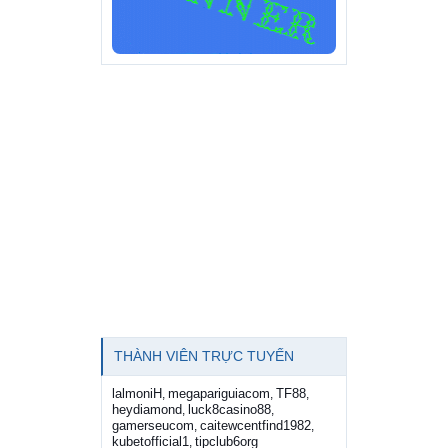
THÀNH VIÊN TRỰC TUYẾN
lalmoniH
megapariguiacom
TF88
,
,
,
heydiamond
luck8casino88
,
,
gamerseucom
caitewcentfind1982
,
,
kubetofficial1
tipclub6org
,