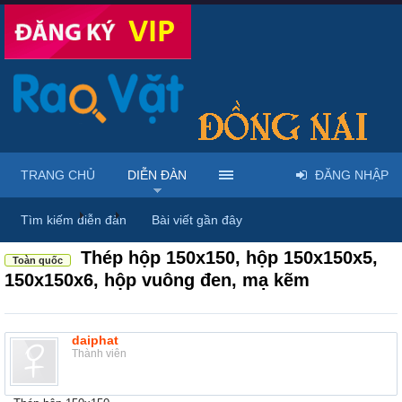
TRANG CHỦ
DIỄN ĐÀN
ĐĂNG NHẬP
Diễn đàn
...
Rao vặt tổng hợp - Uy tín - Miễn phí
Tìm kiếm diễn đàn
Bài viết gần đây
Thép hộp 150x150, hộp 150x150x5,
Toàn quốc
150x150x6, hộp vuông đen, mạ kẽm
daiphat
Thành viên