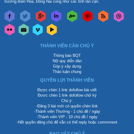
trường Biên Hòa, Đồng Nai cũng như các tỉnh lân cận.
THÀNH VIÊN CẦN CHÚ Ý
Thông báo BQT
Nội quy diễn đàn
Góp ý xây dựng
Thảo luận chung
QUYỀN LỢI THÀNH VIÊN
Được chèn 1 link dofollow bài viết
Được chèn 1 link dofollow chữ ký
Chú ý:
-Đăng 3 bài mới có quyền chèn link
-Thành viên Thường - 1 chủ đề / ngày
-Thành viên VIP - 10 chủ đề / ngày
-Hết quyền đăng chủ để vẫn có thể reply hoặc commment
RAO VẶT CHÚ Ý