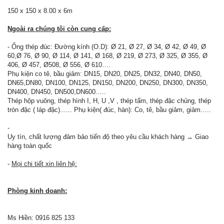
150 x 150 x 8.00 x 6m
Ngoài ra chúng tôi còn cung cấp:
- Ống thép đúc: Đường kính (O.D): Ø 21, Ø 27, Ø 34, Ø 42, Ø 49, Ø
60,Ø 76, Ø 90, Ø 114, Ø 141, Ø 168, Ø 219, Ø 273, Ø 325, Ø 355, Ø
406, Ø 457, Ø508, Ø 556, Ø 610….
Phụ kiện co tê, bầu giảm: DN15, DN20, DN25, DN32, DN40, DN50,
DN65,DN80, DN100, DN125, DN150, DN200, DN250, DN300, DN350,
DN400, DN450, DN500,DN600…..
Thép hộp vuông, thép hình I, H, U ,V , thép tấm, thép đặc chủng, thép
tròn đặc ( láp đặc)...... Phụ kiện( đúc, hàn): Co, tê, bầu giảm, giảm…..
-
Uy tín, chất lượng đảm bảo tiến độ theo yêu cầu khách hàng → Giao
hàng toàn quốc
-
Mọi chi tiết xin liên hệ:
Phòng kinh doanh:
Ms Hiền: 0916 825 133