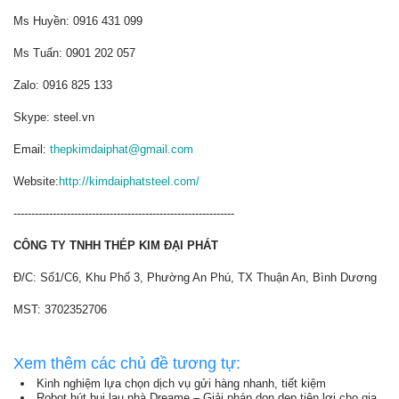
Ms Huyền: 0916 431 099
Ms Tuấn: 0901 202 057
Zalo: 0916 825 133
Skype: steel.vn
Email:
thepkimdaiphat@gmail.com
Website:
http://kimdaiphatsteel.com/
--------------------------------------------------------------
CÔNG TY TNHH THÉP KIM ĐẠI PHÁT
Đ/C: Số1/C6, Khu Phố 3, Phường An Phú, TX Thuận An, Bình Dương
MST: 3702352706
Xem thêm các chủ đề tương tự:
Kinh nghiệm lựa chọn dịch vụ gửi hàng nhanh, tiết kiệm
Robot hút bụi lau nhà Dreame – Giải pháp dọn dẹp tiện lợi cho gia