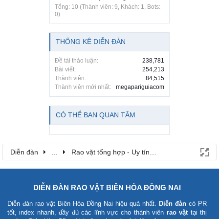
Tổng: 10 (Thành viên: 9, Khách: 1, Bots:
0)
THỐNG KÊ DIỄN ĐÀN
Đề tài thảo luận:
238,781
Bài viết:
254,213
Thành viên:
84,515
Thành viên mới nhất:
megapariguiacom
CÓ THỂ BẠN QUAN TÂM
Diễn đàn
...
Rao vặt tổng hợp - Uy tín - Miễn phí
DIỄN ĐÀN RAO VẶT BIÊN HÒA ĐỒNG NAI
Diễn đàn rao vặt Biên Hòa Đồng Nai
hiệu quả nhất.
Diễn đàn
có PR
tốt, index nhanh, đầy đủ các lĩnh vực cho thành viên
rao vặt
tại thị